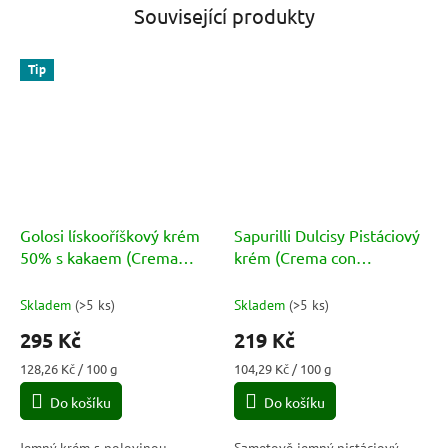
Související produkty
Tip
Golosi lískooříškový krém
Sapurilli Dulcisy Pistáciový
50% s kakaem (Crema
krém (Crema con
spalmabile alla nocciola)
Pistacchio 30%) 210g
230g
Skladem
(
>5 ks
)
Skladem
(
>5 ks
)
295 Kč
219 Kč
Měrná
Měrná
128,26 Kč / 100 g
104,29 Kč / 100 g
cena:
cena:
Do košíku
Do košíku