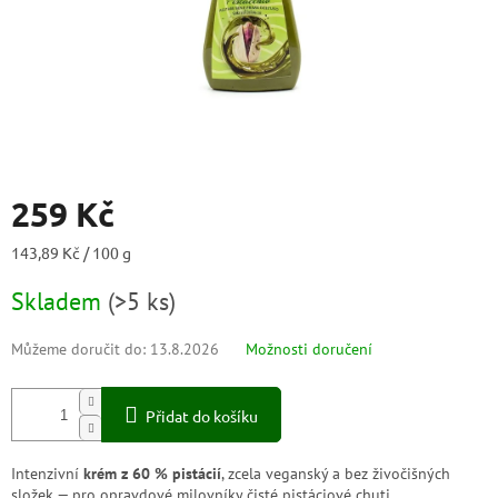
259 Kč
Měrná
143,89 Kč / 100 g
cena:
Skladem
(
>5 ks
)
Můžeme doručit do:
13.8.2026
Možnosti doručení
Přidat do košíku
Intenzivní
krém z 60 % pistácií
, zcela veganský a bez živočišných
složek — pro opravdové milovníky čisté pistáciové chuti.