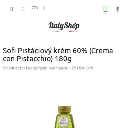
Přejít
NÁKUP
na
CZK
obsah
KOŠÍK
Sofi Pistáciový krém 60% (Crema
con Pistacchio) 180g
Průměrné
2 hodnocení
Podrobnosti hodnocení
Značka:
Sofi
hodnocení
produktu
je
4,5
z
5
hvězdiček.