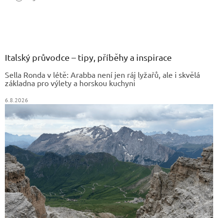
Z
á
p
a
Italský průvodce – tipy, příběhy a inspirace
t
Sella Ronda v létě: Arabba není jen ráj lyžařů, ale i skvělá
í
základna pro výlety a horskou kuchyni
6.8.2026