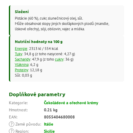
Složení
Pistácie (60 %), cukr, slunečnicový olej, sůl.
Může obsahovat stopy jiných skořápkových plodů (mandle,
lískové ořechy), sóji, obilovin, vajec a mléka.
Nutriční hodnoty na 100 g
Energie
: 2313 kJ / 554 kcal
Tuky
: 34,8 g (z toho nasycené: 4,27 g)
Sacharidy
: 47,9 g (z toho
cukry
: 36 g)
Vláknina
: 6,2 g
Proteiny
: 12,18 g
Sůl: 0,03 g
Doplňkové parametry
Kategorie
:
Čokoládové a ořechové krémy
Hmotnost
:
0.21 kg
EAN
:
8055404680008
?
Země původu
:
Itálie
?
Region
:
Sicílie