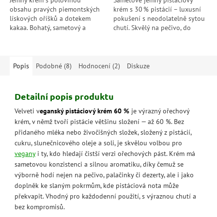
Jemný krém s polovinou
Sametově jemný pistáciový
obsahu pravých piemontských
krém s 30 % pistácií – luxusní
lískových oříšků a dotekem
pokušení s neodolatelně sytou
kakaa. Bohatý, sametový a
chutí. Skvělý na pečivo, do
dokonale vyvážený – chuť,
dezertů i pro chvíle, kdy si
která spojuje eleganci čokolády
chcete opravdu dopřát.
s jemností ořechů.
Popis
Podobné (8)
Hodnocení (2)
Diskuze
Detailní popis produktu
Velveti v
eganský pistáciový krém 60 %
je výrazný ořechový
krém, v němž tvoří pistácie většinu složení — až 60 %. Bez
přidaného mléka nebo živočišných složek, složený z pistácií,
cukru, slunečnicového oleje a soli, je skvělou volbou pro
vegany
i ty, kdo hledají čistší verzi ořechových pást. Krém má
sametovou konzistenci a silnou aromatiku, díky čemuž se
výborně hodí nejen na pečivo, palačinky či dezerty, ale i jako
doplněk ke slaným pokrmům, kde pistáciová nota může
překvapit. Vhodný pro každodenní použití, s výraznou chutí a
bez kompromisů.