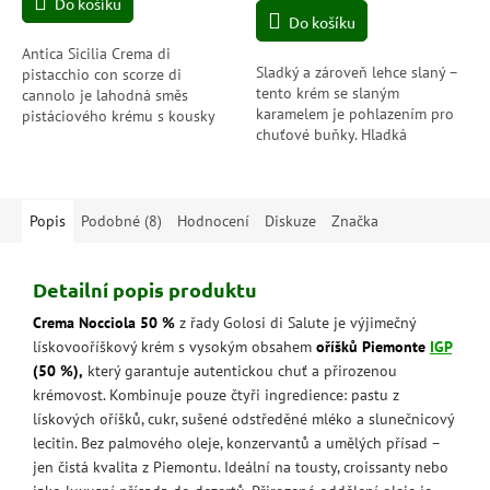
Do košíku
cena:
z
Do košíku
5
hvězdiček.
Antica Sicilia Crema di
Sladký a zároveň lehce slaný –
pistacchio con scorze di
tento krém se slaným
cannolo je lahodná směs
karamelem je pohlazením pro
pistáciového krému s kousky
chuťové buňky. Hladká
křupavých sicilských cannoli.
struktura a dokonale vyvážená
Tato výjimečná pistáciová
chuť dělají z každé lžičky malý
kréma je vyrobena z...
zážitek.
Popis
Podobné (8)
Hodnocení
Diskuze
Značka
Detailní popis produktu
Crema Nocciola 50 %
z řady Golosi di Salute je výjimečný
lískovooříškový krém s vysokým obsahem
oříšků Piemonte
IGP
(50 %),
který garantuje autentickou chuť a přirozenou
krémovost. Kombinuje pouze čtyři ingredience: pastu z
lískových oříšků, cukr, sušené odstředěné mléko a slunečnicový
lecitin. Bez palmového oleje, konzervantů a umělých přísad –
jen čistá kvalita z Piemontu. Ideální na tousty, croissanty nebo