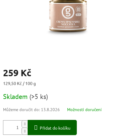
259 Kč
Měrná
129,50 Kč / 100 g
cena:
Skladem
(
>5 ks
)
Můžeme doručit do:
13.8.2026
Možnosti doručení
Přidat do košíku