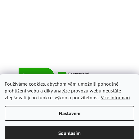
Používáme cookies, abychom Vám umožnili pohodlné
prohlížení webu a díky analýze provozu webu neustále
zlepšovali jeho funkce, výkon a použitelnost.
Více informací
Vytvořil Shoptet
Nastavení
Copyright 2026
ItalyShop.cz
. Všechna práva vyhrazena.
Upravit
Souhlasím
nastavení cookies