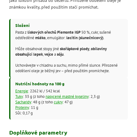
jako luxusní přísada do dezertů. Přirozené oddělení oleje je
známkou kvality, před použitím stačí promíchat.
Složení
Pasta z
lískových ořechů Piemonte IGP
50 %, cukr, sušené
odstředěné
mléko
, emulgátor:
lecitin (slunečnicový)
.
Může obsahovat stopy jiné
skořápkové plody
,
obiloviny
obsahující lepek
,
vejce
a
sóju
.
Uchovávejte v chladnu a suchu, mimo přímé slunce. Přirozené
oddělení oleje je běžný jev – před použitím promíchejte.
Nutriční hodnoty na 100 g
Energie
: 2262 kJ / 542 kcal
Tuky
: 33 g (z toho
nasycené mastné kyseliny
: 2,3 g)
Sacharidy
: 48 g (z toho
cukry
: 47 g)
Proteiny
: 11 g
Sůl: 0,17 g
Doplňkové parametry