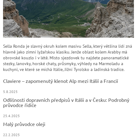
Sella Ronda je slavný okruh kolem masivu Sella, který většina lidí zná
hlavně jako zimní lyžařskou klasiku. Jenže oblast kolem Arabby má
obrovské kouzlo i v létě. Místo sjezdovek tu najdete panoramatické
stezky, lanovky, horské chaty, průsmyky, výhledy na Marmoladu a
kuchyni, ve které se míchá Itálie, Jižní Tyrolsko a ladinská tradice.
Claviere – zapomenutý klenot Alp mezi Itálií a Francií
5.8.2025
Odlišnosti dopravních předpisů v Itálii a v Česku: Podrobný
průvodce řidiče
25.4.2025
Malý průvodce oleji
22.2.2025