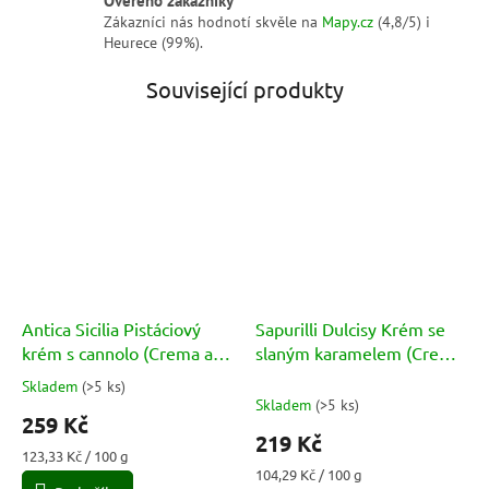
Zákazníci nás hodnotí skvěle na
Mapy.cz
(4,8/5) i
Heurece (99%).
Související produkty
Antica Sicilia Pistáciový
Sapurilli Dulcisy Krém se
krém s cannolo (Crema al
slaným karamelem (Crema
Pistacchio con Scorze di
al Caramello Salato) 210g
Skladem
(
>5 ks
)
Průměrné
Cannolo) 210g
Skladem
(
>5 ks
)
hodnocení
259 Kč
produktu
219 Kč
je
Měrná
123,33 Kč / 100 g
5,0
cena:
Měrná
104,29 Kč / 100 g