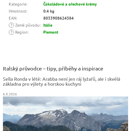
Kategorie
:
Čokoládové a ořechové krémy
Hmotnost
:
0.4 kg
EAN
:
8033908624384
?
Země původu
:
Itálie
?
Region
:
Piemont
Z
á
p
a
Italský průvodce – tipy, příběhy a inspirace
t
Sella Ronda v létě: Arabba není jen ráj lyžařů, ale i skvělá
í
základna pro výlety a horskou kuchyni
6.8.2026