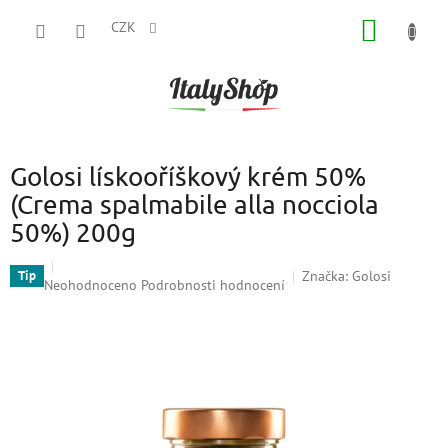
Přejít
NÁKUP
na
CZK
obsah
KOŠÍK
Golosi lískooříškový krém 50%
(Crema spalmabile alla nocciola
50%) 200g
Značka:
Golosi
Tip
Průměrné
Neohodnoceno
Podrobnosti hodnocení
hodnocení
produktu
je
0,0
z
5
hvězdiček.