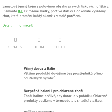
Sametově jemný krém s polovinou obsahu pravých lískových oříšků z
Piemonte
IGP
. Přirozeně sladký, poctivě italský a dokonale vyvážený –
chuť, která promění každý okamžik v malé potěšení.
Detailní informace
ZEPTAT SE
HLÍDAT
SDÍLET
Přímý dovoz z Itálie
Většinu produktů dovážíme bez prostředníků přímo
od italských výrobců.
Bezpečné balení i pro chlazené zboží
Zboží balíme pečlivě, aby dorazilo v pořádku. Chlazené
produkty posíláme v termoobalu s chladicí vložkou.
Ověřeno zákazníky