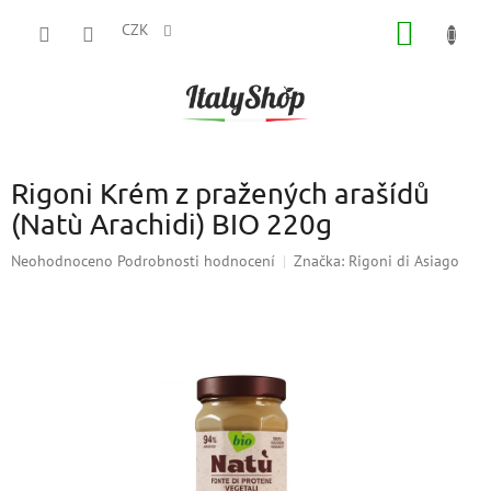
Přejít
NÁKUP
na
CZK
obsah
KOŠÍK
Rigoni Krém z pražených arašídů
(Natù Arachidi) BIO 220g
Průměrné
Neohodnoceno
Podrobnosti hodnocení
Značka:
Rigoni di Asiago
hodnocení
produktu
je
0,0
z
5
hvězdiček.