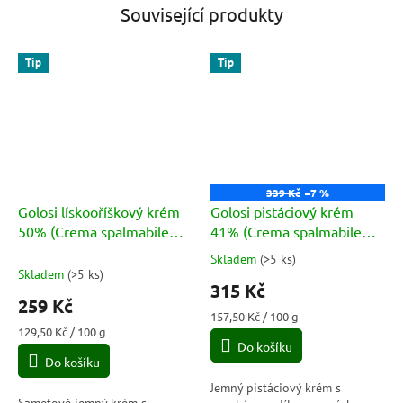
Související produkty
Tip
Tip
339 Kč
–7 %
Golosi lískooříškový krém
Golosi pistáciový krém
50% (Crema spalmabile
41% (Crema spalmabile
alla nocciola 50%) 200g
con 41% di pistacchio)
Skladem
(
>5 ks
)
Průměrné
200g
Skladem
(
>5 ks
)
hodnocení
315 Kč
produktu
259 Kč
je
Měrná
157,50 Kč / 100 g
5,0
Měrná
cena:
129,50 Kč / 100 g
cena:
Do košíku
z
Do košíku
5
hvězdiček.
Jemný pistáciový krém s