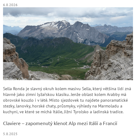
6.8.2026
Sella Ronda je slavný okruh kolem masivu Sella, který většina lidí zná
hlavně jako zimní lyžařskou klasiku. Jenže oblast kolem Arabby má
obrovské kouzlo i v létě. Místo sjezdovek tu najdete panoramatické
stezky, lanovky, horské chaty, průsmyky, výhledy na Marmoladu a
kuchyni, ve které se míchá Itálie, Jižní Tyrolsko a ladinská tradice.
Claviere – zapomenutý klenot Alp mezi Itálií a Francií
5.8.2025