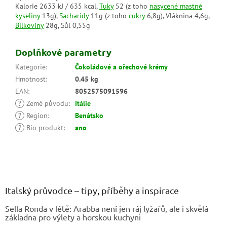
Kalorie 2633 kJ / 635 kcal,
Tuky
52 (z toho
nasycené mastné
kyseliny
13g),
Sacharidy
11g (z toho
cukry
6,8g), Vláknina 4,6g,
Bílkoviny
28g, Sůl 0,55g
Doplňkové parametry
Kategorie
:
Čokoládové a ořechové krémy
Hmotnost
:
0.45 kg
EAN
:
8052575091596
?
Země původu
:
Itálie
?
Region
:
Benátsko
?
Bio produkt
:
ano
Z
á
p
a
Italský průvodce – tipy, příběhy a inspirace
t
Sella Ronda v létě: Arabba není jen ráj lyžařů, ale i skvělá
í
základna pro výlety a horskou kuchyni