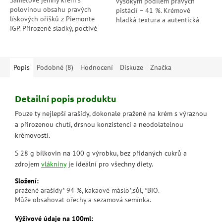
Sametově jemný krém s
vysokým podílem pravých
polovinou obsahu pravých
pistácií – 41 %. Krémově
lískových oříšků z Piemonte
hladká textura a autentická
IGP. Přirozeně sladký, poctivě
chuť Sicílie v každé lžičce, bez
italský a dokonale vyvážený –
konzervantů a palmového
chuť, která promění každý
oleje.
okamžik v malé...
Popis
Podobné (8)
Hodnocení
Diskuze
Značka
Detailní popis produktu
Pouze ty nejlepší arašídy, dokonale pražené na krém s výraznou
a přirozenou chutí, drsnou konzistencí a neodolatelnou
krémovostí.
S 28 g bílkovin na 100 g výrobku, bez přidaných cukrů a
zdrojem
vlákniny
je ideální pro všechny diety.
Složení:
pražené arašídy* 94 %, kakaové máslo*,sůl, *BIO.
Může obsahovat ořechy a sezamová semínka.
Výživové údaje na 100ml: