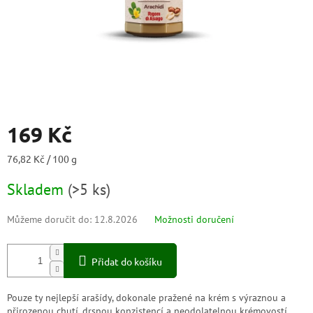
169 Kč
Měrná
76,82 Kč / 100 g
cena:
Skladem
(
>5 ks
)
Můžeme doručit do:
12.8.2026
Možnosti doručení
Přidat do košíku
Pouze ty nejlepší arašídy, dokonale pražené na krém s výraznou a
přirozenou chutí, drsnou konzistencí a neodolatelnou krémovostí.