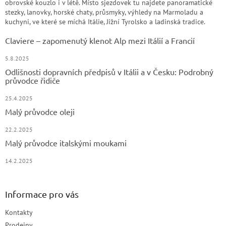
obrovské kouzlo i v létě. Místo sjezdovek tu najdete panoramatické
stezky, lanovky, horské chaty, průsmyky, výhledy na Marmoladu a
kuchyni, ve které se míchá Itálie, Jižní Tyrolsko a ladinská tradice.
Claviere – zapomenutý klenot Alp mezi Itálií a Francií
5.8.2025
Odlišnosti dopravních předpisů v Itálii a v Česku: Podrobný
průvodce řidiče
25.4.2025
Malý průvodce oleji
22.2.2025
Malý průvodce italskými moukami
14.2.2025
Informace pro vás
Kontakty
Prodejny