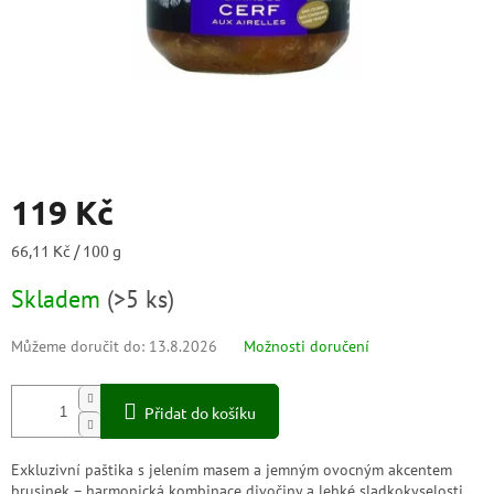
119 Kč
Měrná
66,11 Kč / 100 g
cena:
Skladem
(
>5 ks
)
Můžeme doručit do:
13.8.2026
Možnosti doručení
Přidat do košíku
Exkluzivní paštika s jelením masem a jemným ovocným akcentem
brusinek – harmonická kombinace divočiny a lehké sladkokyselosti