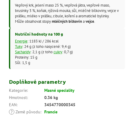
Vepřový krk, jelení maso 25 %, vepřová játra, vepřové maso,
brusinky 3 %, koňak, rýžová mouka, sůl, mléčné bílkoviny, vejce v
prášku, mléko v prášku, cibule, koření a aromatické bylinky.
Může obsahovat stopy
mléčných bílkovin
a
vejce
.
Nutriční hodnoty na 100 g
Energie
: 1183 kJ / 286 kcal
Tuky
: 24 g (z toho nasycené: 9,4 g)
Sacharidy
: 2,1 g (z toho
cukry
: 0,7 g)
Proteiny: 15 g
Sůl: 1,5 g
Doplňkové parametry
Kategorie
:
Masné speciality
Hmotnost
:
0.36 kg
EAN
:
3454770000345
?
Země původu
:
Francie
Z