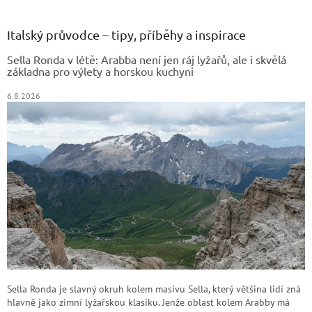
á
p
a
Italský průvodce – tipy, příběhy a inspirace
t
Sella Ronda v létě: Arabba není jen ráj lyžařů, ale i skvělá
í
základna pro výlety a horskou kuchyni
6.8.2026
Sella Ronda je slavný okruh kolem masivu Sella, který většina lidí zná
hlavně jako zimní lyžařskou klasiku. Jenže oblast kolem Arabby má