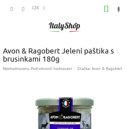
Přejít
NÁKUP
na
CZK
obsah
KOŠÍK
Avon & Ragobert Jelení paštika s
brusinkami 180g
Průměrné
Neohodnoceno
Podrobnosti hodnocení
Značka:
Avon & Ragobert
hodnocení
produktu
je
0,0
z
5
hvězdiček.