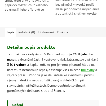
Rustikální francouzská terina
chutí, které díky přídavku chilli
bez příměsí – vysoký podíl
papričky rozzáří chuť každého
masa, jednoduché ingredience
pokrmu. K jeho přípravě se
a autentická chuť venkovské
používá 100% italské maso a
paštiky.
čerstvá zelenina.
Popis
Podobné (8)
Hodnocení
Diskuze
Detailní popis produktu
Tato paštika z řady Avon & Ragobert spojuje
25 % jeleního
masa
s vybranými částmi vepřového (krk, játra, maso) a přidává
3 % brusinek
a kapku koňaku pro jemnou pikantní hloubku.
Receptura nezahrnuje lepek, obsahuje však mléčné
bílkoviny
a
vejce v prášku. Vhodná jako delikatesa ke kvalitnímu pečivu,
sýrovým deskám nebo sofistikovaným chlebíčkům při
slavnostních příležitostech. Denne doplňuje sortiment
gurmánských delikates s tradicí Francie.
Složení