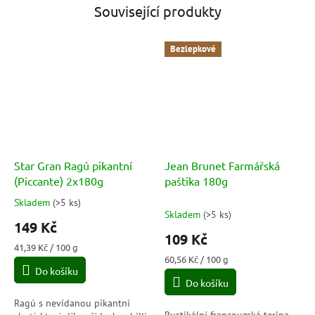
Související produkty
Bezlepkové
Star Gran Ragú pikantní
Jean Brunet Farmářská
(Piccante) 2x180g
paštika 180g
Skladem
(
>5 ks
)
Průměrné
Skladem
(
>5 ks
)
hodnocení
149 Kč
produktu
109 Kč
je
Měrná
41,39 Kč / 100 g
4,5
cena:
Měrná
60,56 Kč / 100 g
Do košíku
cena:
z
Do košíku
5
hvězdiček.
Ragú s nevídanou pikantní