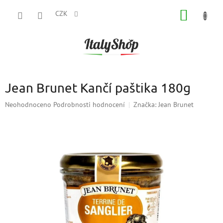
Přejít
NÁKUP
na
CZK
obsah
KOŠÍK
Jean Brunet Kančí paštika 180g
Průměrné
Neohodnoceno
Podrobnosti hodnocení
Značka:
Jean Brunet
hodnocení
produktu
je
0,0
z
5
hvězdiček.