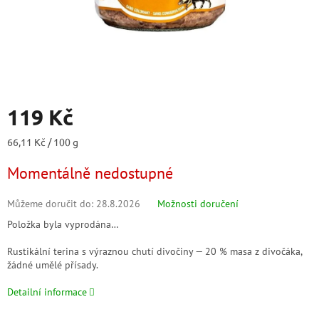
119 Kč
Měrná
66,11 Kč / 100 g
cena:
Momentálně nedostupné
Můžeme doručit do:
28.8.2026
Možnosti doručení
Položka byla vyprodána…
Rustikální terina s výraznou chutí divočiny — 20 % masa z divočáka,
žádné umělé přísady.
Detailní informace