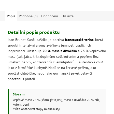
gurmánské zážitky.
hřebíčku a černého pepře.
Popis
Podobné (8)
Hodnocení
Diskuze
Detailní popis produktu
Jean Brunet Kančí paštika je poctivá
francouzská terina
, která
snoubí intenzivní aroma zvěřiny s jemností tradičních
ingrediencí. Obsahuje
20 % masa z divočáka
a 78 % vepřového
masa (tuk, játra, krk), doplněno solí, kořením a pepřem. Bez
umělých barviv, konzervantů či emulgátorů — autentická chuť
jako z farmářské kuchyně. Hodí se na čerstvé pečivo, jako
součást chlebíčků, nebo jako gurmánský prvek oslav či
posezení s přáteli.
Složení
Vepřové maso 78 % (sádlo, játra, krk), maso z divočáka 20 %, sůl,
koření, pepř.
Může obsahovat stopy
mléka
a
sóji
.