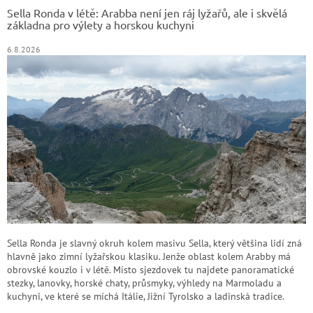
t
Sella Ronda v létě: Arabba není jen ráj lyžařů, ale i skvělá
í
základna pro výlety a horskou kuchyni
6.8.2026
Sella Ronda je slavný okruh kolem masivu Sella, který většina lidí zná
hlavně jako zimní lyžařskou klasiku. Jenže oblast kolem Arabby má
obrovské kouzlo i v létě. Místo sjezdovek tu najdete panoramatické
stezky, lanovky, horské chaty, průsmyky, výhledy na Marmoladu a
kuchyni, ve které se míchá Itálie, Jižní Tyrolsko a ladinská tradice.