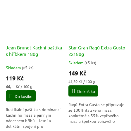
Jean Brunet Kachní paštika
Star Gran Ragú Extra Gusto
s hříbkem 180g
2x180g
Skladem
(
>5 ks
)
Průměrné
Skladem
(
>5 ks
)
hodnocení
149 Kč
produktu
119 Kč
je
Měrná
41,39 Kč / 100 g
4,0
Měrná
cena:
66,11 Kč / 100 g
cena:
Do košíku
z
Do košíku
5
hvězdiček.
Ragú Extra Gusto se připravuje
Rustikální paštika s dominancí
ze 100% italského masa,
kachního masa a jemným
konkrétně s 35% vepřového
nádechem hřibů – lesní a
masa a špetkou voňavého
delikátní spojení pro
koření: muškátového oříšku,