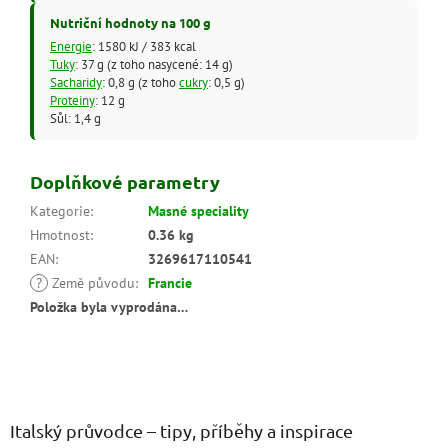
Nutriční hodnoty na 100 g
Energie
: 1580 kJ / 383 kcal
Tuky
: 37 g (z toho nasycené: 14 g)
Sacharidy
: 0,8 g (z toho
cukry
: 0,5 g)
Proteiny
: 12 g
Sůl: 1,4 g
Doplňkové parametry
Kategorie
:
Masné speciality
Hmotnost
:
0.36 kg
EAN
:
3269617110541
?
Země původu
:
Francie
Položka byla vyprodána…
Z
á
p
a
Italský průvodce – tipy, příběhy a inspirace