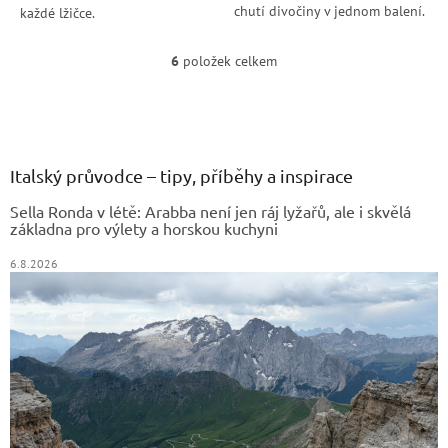
chutí divočiny v jednom balení.
každé lžičce.
6
položek celkem
O
v
Z
l
á
á
d
p
a
a
Italský průvodce – tipy, příběhy a inspirace
c
t
í
Sella Ronda v létě: Arabba není jen ráj lyžařů, ale i skvělá
í
p
základna pro výlety a horskou kuchyni
r
v
6.8.2026
k
y
v
ý
p
i
s
u