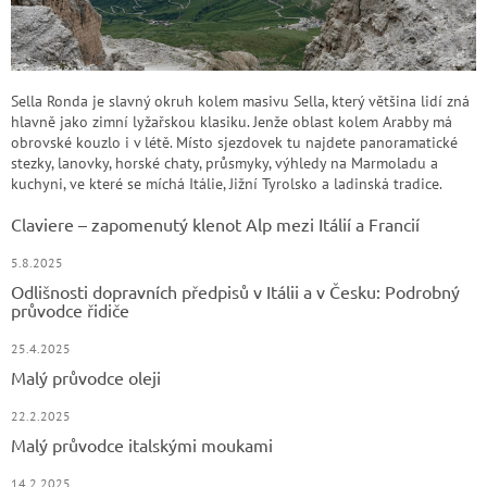
Sella Ronda je slavný okruh kolem masivu Sella, který většina lidí zná
hlavně jako zimní lyžařskou klasiku. Jenže oblast kolem Arabby má
obrovské kouzlo i v létě. Místo sjezdovek tu najdete panoramatické
stezky, lanovky, horské chaty, průsmyky, výhledy na Marmoladu a
kuchyni, ve které se míchá Itálie, Jižní Tyrolsko a ladinská tradice.
Claviere – zapomenutý klenot Alp mezi Itálií a Francií
5.8.2025
Odlišnosti dopravních předpisů v Itálii a v Česku: Podrobný
průvodce řidiče
25.4.2025
Malý průvodce oleji
22.2.2025
Malý průvodce italskými moukami
14.2.2025