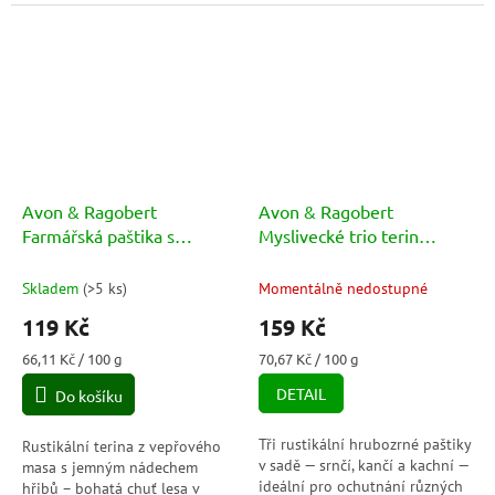
pro opravdové gurmány.
Avon & Ragobert
Avon & Ragobert
Farmářská paštika s
Myslivecké trio terin
hříbkem 180g
(hrubozrnných paštik
3x75g) 225g
Skladem
(
>5 ks
)
Momentálně nedostupné
119 Kč
159 Kč
Měrná
Měrná
66,11 Kč / 100 g
70,67 Kč / 100 g
cena:
cena:
DETAIL
Do košíku
Tři rustikální hrubozrné paštiky
Rustikální terina z vepřového
v sadě — srnčí, kančí a kachní —
masa s jemným nádechem
ideální pro ochutnání různých
hřibů – bohatá chuť lesa v