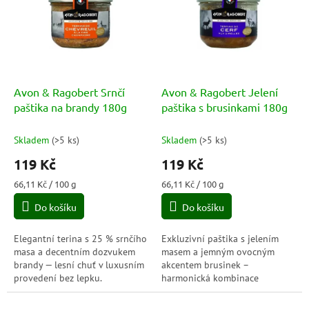
p
o
i
d
s
u
p
k
r
t
o
ů
d
Avon & Ragobert Srnčí
Avon & Ragobert Jelení
u
paštika na brandy 180g
paštika s brusinkami 180g
k
t
Skladem
(
>5 ks
)
Skladem
(
>5 ks
)
ů
119 Kč
119 Kč
Měrná
Měrná
66,11 Kč / 100 g
66,11 Kč / 100 g
cena:
cena:
Do košíku
Do košíku
Elegantní terina s 25 % srnčího
Exkluzivní paštika s jelením
masa a decentním dozvukem
masem a jemným ovocným
brandy — lesní chuť v luxusním
akcentem brusinek –
provedení bez lepku.
harmonická kombinace
divočiny a lehké
sladkokyselosti