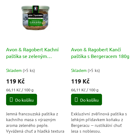
Avon & Ragobert Kachní
Avon & Ragobert Kančí
paštika se zeleným
paštika s Bergeracem 180g
pepřem 180g
Skladem
(
>5 ks
)
Skladem
(
>5 ks
)
119 Kč
119 Kč
Měrná
Měrná
66,11 Kč / 100 g
66,11 Kč / 100 g
cena:
cena:
Do košíku
Do košíku
Jemná francouzská paštika z
Exkluzivní zvěřinová paštika s
kachního masa s výrazným
lehkým přídavkem koňaku z
aroma zeleného pepře.
Bergeracu — rustikální chuť
Vyvážená chuť a hladká textura
lesa s noblesou.