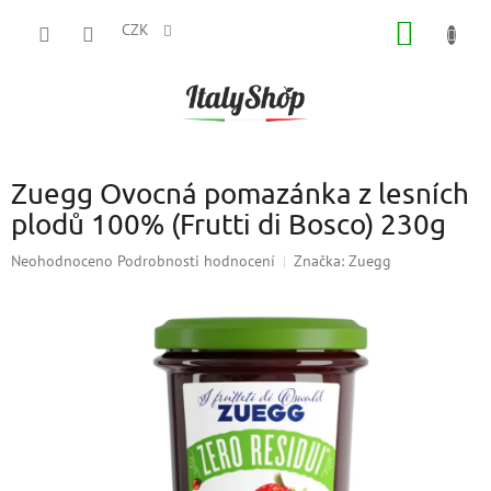
Přejít
NÁKUP
na
CZK
obsah
KOŠÍK
Zuegg Ovocná pomazánka z lesních
plodů 100% (Frutti di Bosco) 230g
Průměrné
Neohodnoceno
Podrobnosti hodnocení
Značka:
Zuegg
hodnocení
produktu
je
0,0
z
5
hvězdiček.