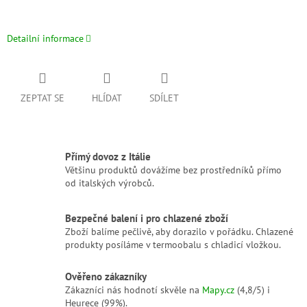
Detailní informace
ZEPTAT SE
HLÍDAT
SDÍLET
Přímý dovoz z Itálie
Většinu produktů dovážíme bez prostředníků přímo
od italských výrobců.
Bezpečné balení i pro chlazené zboží
Zboží balíme pečlivě, aby dorazilo v pořádku. Chlazené
produkty posíláme v termoobalu s chladicí vložkou.
Ověřeno zákazníky
Zákazníci nás hodnotí skvěle na
Mapy.cz
(4,8/5) i
Heurece (99%).