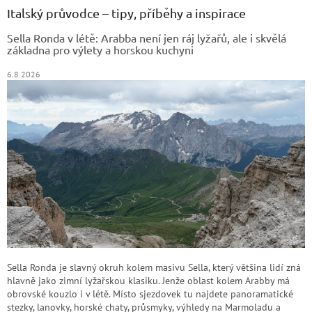
a
Italský průvodce – tipy, příběhy a inspirace
t
Sella Ronda v létě: Arabba není jen ráj lyžařů, ale i skvělá
í
základna pro výlety a horskou kuchyni
6.8.2026
Sella Ronda je slavný okruh kolem masivu Sella, který většina lidí zná
hlavně jako zimní lyžařskou klasiku. Jenže oblast kolem Arabby má
obrovské kouzlo i v létě. Místo sjezdovek tu najdete panoramatické
stezky, lanovky, horské chaty, průsmyky, výhledy na Marmoladu a