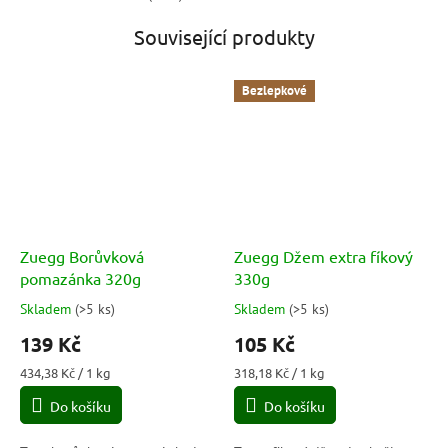
Související produkty
Bezlepkové
Zuegg Borůvková
Zuegg Džem extra fíkový
pomazánka 320g
330g
Skladem
(
>5 ks
)
Skladem
(
>5 ks
)
Průměrné
Průměrné
hodnocení
hodnocení
139 Kč
105 Kč
produktu
produktu
je
je
Měrná
Měrná
434,38 Kč / 1 kg
318,18 Kč / 1 kg
5,0
5,0
cena:
cena:
Do košíku
Do košíku
z
z
5
5
hvězdiček.
hvězdiček.