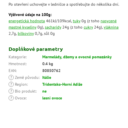
Po otevření uchovejte v ledničce a spotřebujte do několika dní.
Výživové údaje na 100g:
energetická hodnota
461kJ/109kcal,
tuky
0g (z toho
nasycené
mastné kyseliny
0g),
sacharidy
24g (z toho
cukry
24g),
vláknina
2,7g,
bílkoviny
0,7g, sůl 0g
Doplňkové parametry
Kategorie
:
Marmelády, džemy a ovocné pomazánky
Hmotnost
:
0.4 kg
EAN
:
80850762
?
Země původu
:
Itálie
?
Region
:
Tridentsko-Horní Adiže
?
Bio produkt
:
ne
?
Ovoce
:
lesní ovoce
Z
á
p