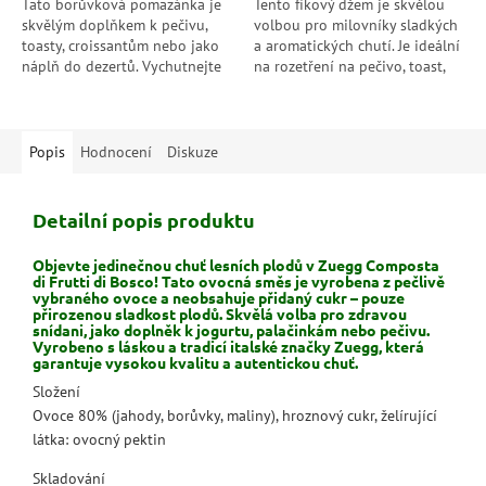
Tato borůvková pomazánka je
Tento fíkový džem je skvělou
skvělým doplňkem k pečivu,
volbou pro milovníky sladkých
toasty, croissantům nebo jako
a aromatických chutí. Je ideální
náplň do dezertů. Vychutnejte
na rozetření na pečivo, toast,
si její bohatou a intenzivní
croissanty nebo jako náplň do
chuť borůvek.
dortů a koláčů....
Popis
Hodnocení
Diskuze
Detailní popis produktu
Objevte jedinečnou chuť lesních plodů v Zuegg Composta
di Frutti di Bosco! Tato ovocná směs je vyrobena z pečlivě
vybraného ovoce a neobsahuje přidaný cukr – pouze
přirozenou sladkost plodů. Skvělá volba pro zdravou
snídani, jako doplněk k jogurtu, palačinkám nebo pečivu.
Vyrobeno s láskou a tradicí italské značky Zuegg, která
garantuje vysokou kvalitu a autentickou chuť.
Složení
Ovoce 80% (jahody, borůvky, maliny), hroznový cukr, želírující
látka: ovocný pektin
Skladování