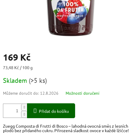
169 Kč
Měrná
73,48 Kč / 100 g
cena:
Skladem
(
>5 ks
)
Můžeme doručit do:
12.8.2026
Možnosti doručení
Přidat do košíku
Zuegg Composta di Frutti di Bosco – lahodná ovocná směs z lesních
plodů bez přidaného cukru. Přirozená sladkost ovoce v každé lžičce!