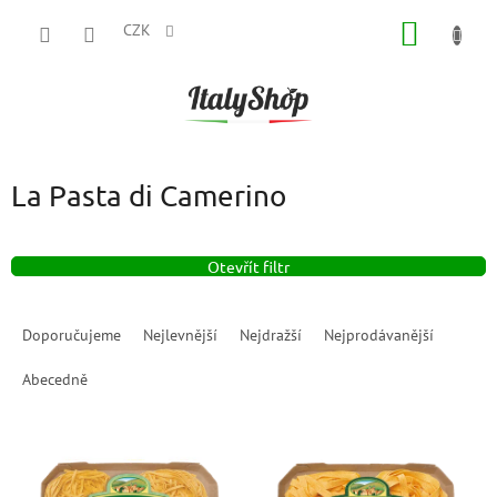
Přejít
NÁKUP
na
CZK
obsah
KOŠÍK
La Pasta di Camerino
Otevřít filtr
Ř
a
Doporučujeme
Nejlevnější
Nejdražší
Nejprodávanější
z
e
Abecedně
n
í
V
p
ý
r