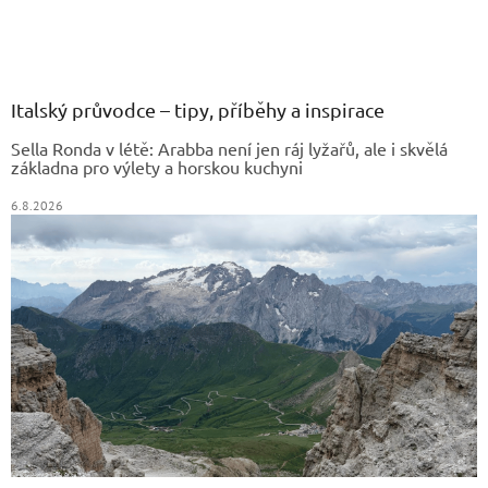
v
Z
l
á
á
d
p
a
a
Italský průvodce – tipy, příběhy a inspirace
c
t
í
Sella Ronda v létě: Arabba není jen ráj lyžařů, ale i skvělá
í
p
základna pro výlety a horskou kuchyni
r
v
6.8.2026
k
y
v
ý
p
i
s
u