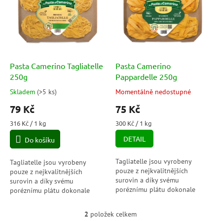
p
o
i
d
s
u
p
k
r
t
o
ů
d
Pasta Camerino Tagliatelle
Pasta Camerino
u
250g
Pappardelle 250g
k
Skladem
(
>5 ks
)
Momentálně nedostupné
Průměrné
Průměrné
t
hodnocení
hodnocení
79 Kč
75 Kč
ů
produktu
produktu
je
je
Měrná
Měrná
316 Kč / 1 kg
300 Kč / 1 kg
5,0
5,0
cena:
cena:
DETAIL
Do košíku
z
z
5
5
hvězdiček.
hvězdiček.
Tagliatelle jsou vyrobeny
Tagliatelle jsou vyrobeny
pouze z nejkvalitnějších
pouze z nejkvalitnějších
surovin a díky svému
surovin a díky svému
poréznímu plátu dokonale
poréznímu plátu dokonale
zachycují hutné a plné omáčky
zachycují hutné a plné omáčky
a při ochutnávání obnovují
a při ochutnávání obnovují
2
položek celkem
O
veškerou intenzivní...
veškerou intenzivní...