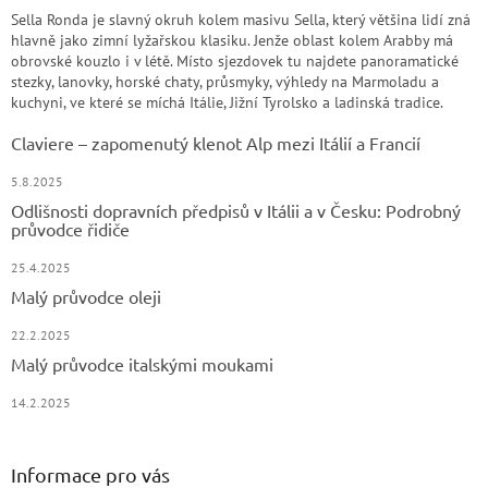
Sella Ronda je slavný okruh kolem masivu Sella, který většina lidí zná
hlavně jako zimní lyžařskou klasiku. Jenže oblast kolem Arabby má
obrovské kouzlo i v létě. Místo sjezdovek tu najdete panoramatické
stezky, lanovky, horské chaty, průsmyky, výhledy na Marmoladu a
kuchyni, ve které se míchá Itálie, Jižní Tyrolsko a ladinská tradice.
Claviere – zapomenutý klenot Alp mezi Itálií a Francií
5.8.2025
Odlišnosti dopravních předpisů v Itálii a v Česku: Podrobný
průvodce řidiče
25.4.2025
Malý průvodce oleji
22.2.2025
Malý průvodce italskými moukami
14.2.2025
Informace pro vás