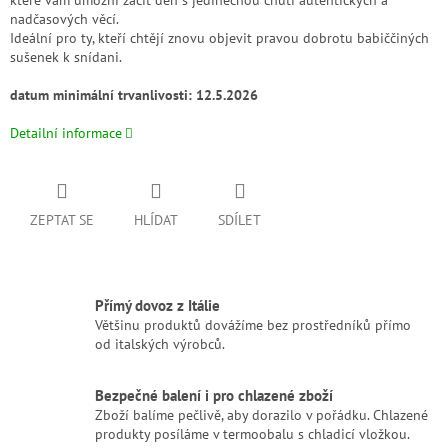
které vám umožní začít den s jedinečnou chutí autentických a
nadčasových věcí.
Ideální pro ty, kteří chtějí znovu objevit pravou dobrotu babiččiných
sušenek k snídani.
datum minimální trvanlivosti: 12.5.2026
Detailní informace
ZEPTAT SE
HLÍDAT
SDÍLET
Přímý dovoz z Itálie
Většinu produktů dovážíme bez prostředníků přímo
od italských výrobců.
Bezpečné balení i pro chlazené zboží
Zboží balíme pečlivě, aby dorazilo v pořádku. Chlazené
produkty posíláme v termoobalu s chladicí vložkou.