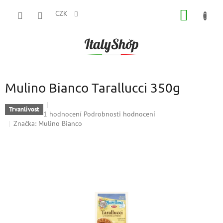
Přejít
NÁKUP
na
CZK
obsah
KOŠÍK
Mulino Bianco Tarallucci 350g
Trvanlivost
Průměrné
1 hodnocení
Podrobnosti hodnocení
hodnocení
Značka:
Mulino Bianco
produktu
je
5,0
z
5
hvězdiček.