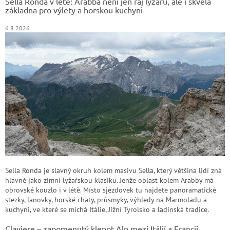
Sella Ronda v létě: Arabba není jen ráj lyžařů, ale i skvělá
í
základna pro výlety a horskou kuchyni
6.8.2026
Sella Ronda je slavný okruh kolem masivu Sella, který většina lidí zná
hlavně jako zimní lyžařskou klasiku. Jenže oblast kolem Arabby má
obrovské kouzlo i v létě. Místo sjezdovek tu najdete panoramatické
stezky, lanovky, horské chaty, průsmyky, výhledy na Marmoladu a
kuchyni, ve které se míchá Itálie, Jižní Tyrolsko a ladinská tradice.
Claviere – zapomenutý klenot Alp mezi Itálií a Francií