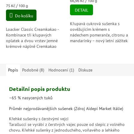
Měrná
66,96 Kč / 100 g
5,0
Měrná
cena:
75 Kč / 100 g
DETAIL
cena:
z
Do košíku
5
hvězdiček.
Křupavá cukrová sušenka s
Loacker Classic Creamkakao -
osvěžujícím krémem s
Kombinace tří křupavých
nádechem pomeranče, citronu a
oplatek a dvou vrstev jemné
mandarinky – nový letní zážitek
krémové náplně Cremkakao
plný středozemského slunce,
promění tento výtvor z oplatek
ideální po vychlazení v lednici.
něco neodolatelného. Krém je
datum...
vyroben z...
Popis
Podobné (8)
Hodnocení (1)
Diskuze
Detailní popis produktu
–65 % nasycených tuků
Průměr nejprodávanějších sušenek (Zdroj Aidepi Market Itálie)
Křehké sušenky s čerstvými vejci
Tarallucci se vyrábí z čerstvých vajec pouze od slepic z volného
chovu. Křehké sušenky z jednoduchého, voňavého a lehkého