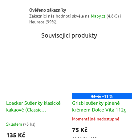
Ověřeno zákazníky
Zákazníci nás hodnotí skvěle na
Mapy.cz
(4,8/5) i
Heurece (99%).
Související produkty
85 Kč
–11 %
Loacker Sušenky klasické
Grisbi sušenky plněné
kakaové (Classic
krémem Dolce Vita 112g
Creamkakao 4x45g) 180g
Momentálně nedostupné
Průměrné
Skladem
(
>5 ks
)
hodnocení
75 Kč
produktu
135 Kč
je