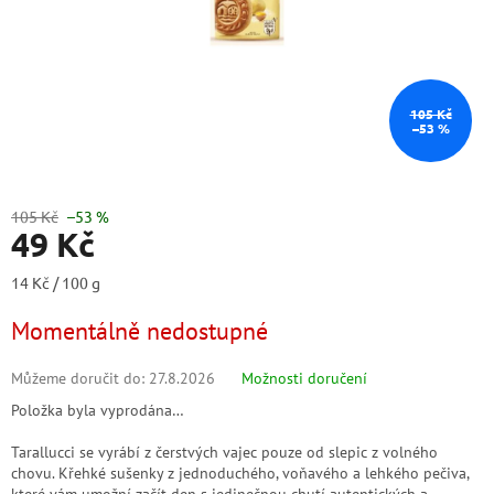
105 Kč
–53 %
105 Kč
–53 %
49 Kč
Měrná
14 Kč / 100 g
cena:
Momentálně nedostupné
Můžeme doručit do:
27.8.2026
Možnosti doručení
Položka byla vyprodána…
Tarallucci se vyrábí z čerstvých vajec pouze od slepic z volného
chovu. Křehké sušenky z jednoduchého, voňavého a lehkého pečiva,