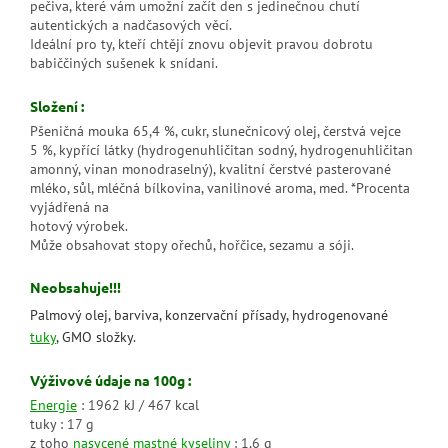
pečiva, které vám umožní začít den s jedinečnou chutí
autentických a nadčasových věcí.
Ideální pro ty, kteří chtějí znovu objevit pravou dobrotu
babiččiných sušenek k snídani.
Složení :
Pšeničná mouka 65,4 %, cukr, slunečnicový olej, čerstvá vejce
5 %, kypřící látky (hydrogenuhličitan sodný, hydrogenuhličitan
amonný, vinan monodraselný), kvalitní čerstvé pasterované
mléko, sůl, mléčná bílkovina, vanilinové aroma, med. *Procenta
vyjádřená na
hotový výrobek.
Může obsahovat stopy ořechů, hořčice, sezamu a sóji.
Neobsahuje!!!
Palmový olej, barviva, konzervační přísady, hydrogenované
tuky
, GMO složky.
Výživové údaje na 100g :
Energie
: 1962 kJ / 467 kcal
tuky : 17 g
z toho
nasycené mastné kyseliny
: 1,6 g