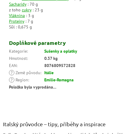
Sacharidy
: 70 g
z toho
cukry
: 23 g
Vláknina
: 3 g
Proteiny
: 7 g
Sůl : 0,675 g
Doplňkové parametry
Kategorie
:
Sušenky a oplatky
Hmotnost
:
0.37 kg
EAN
:
8076809572828
?
Země původu
:
Itálie
?
Region
:
Emilie-Romagna
Položka byla vyprodána…
Z
á
p
a
Italský průvodce – tipy, příběhy a inspirace
t