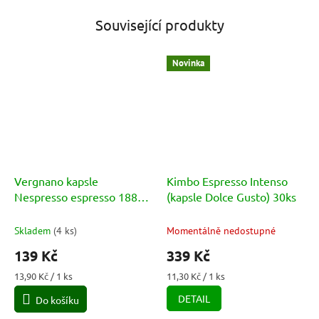
Související produkty
Novinka
Vergnano kapsle
Kimbo Espresso Intenso
Nespresso espresso 1882
(kapsle Dolce Gusto) 30ks
Cremoso 10ks
Skladem
(
4 ks
)
Momentálně nedostupné
139 Kč
339 Kč
Měrná
Měrná
13,90 Kč / 1 ks
11,30 Kč / 1 ks
cena:
cena:
DETAIL
Do košíku