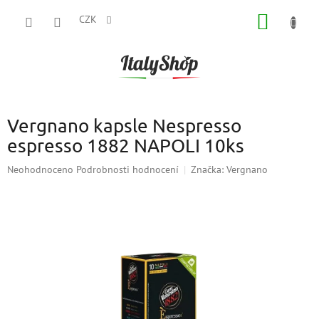
Přejít
NÁKUP
na
CZK
obsah
KOŠÍK
Vergnano kapsle Nespresso
espresso 1882 NAPOLI 10ks
Průměrné
Neohodnoceno
Podrobnosti hodnocení
Značka:
Vergnano
hodnocení
produktu
je
0,0
z
5
hvězdiček.