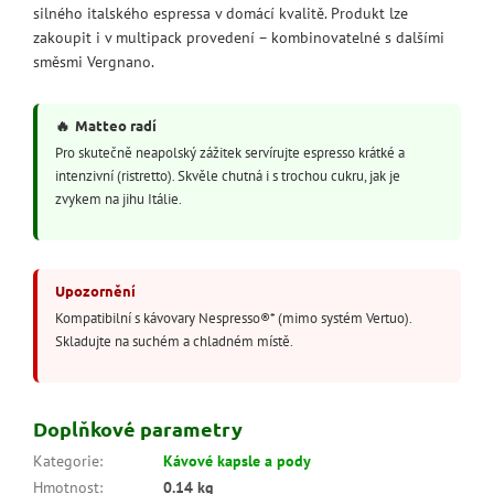
silného italského espressa v domácí kvalitě. Produkt lze
zakoupit i v multipack provedení – kombinovatelné s dalšími
směsmi Vergnano.
🔥
Matteo radí
Pro skutečně neapolský zážitek servírujte espresso krátké a
intenzivní (ristretto). Skvěle chutná i s trochou cukru, jak je
zvykem na jihu Itálie.
Upozornění
Kompatibilní s kávovary Nespresso®* (mimo systém Vertuo).
Skladujte na suchém a chladném místě.
Doplňkové parametry
Kategorie
:
Kávové kapsle a pody
Hmotnost
:
0.14 kg