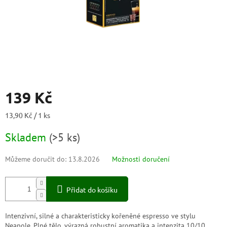
139 Kč
Měrná
13,90 Kč / 1 ks
cena:
Skladem
(
>5 ks
)
Můžeme doručit do:
13.8.2026
Možnosti doručení
Přidat do košíku
Intenzivní, silné a charakteristicky kořeněné espresso ve stylu
Neapole. Plné tělo, výrazná robustní aromatika a intenzita 10/10