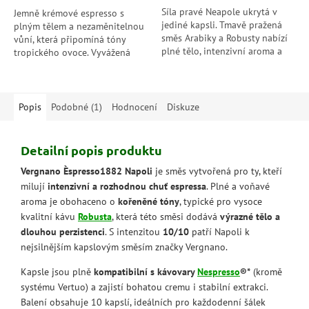
Síla pravé Neapole ukrytá v
Jemně krémové espresso s
jediné kapsli. Tmavě pražená
plným tělem a nezaměnitelnou
směs Arabiky a Robusty nabízí
vůní, která připomíná tóny
plné tělo, intenzivní aroma a
tropického ovoce. Vyvážená
dlouhou dochuť hořké
intenzita 6/10 a příjemná
čokolády, která potěší
perzistence dělají z této směsi
každého...
ideální...
Popis
Podobné (1)
Hodnocení
Diskuze
Detailní popis produktu
Vergnano Èspresso1882 Napoli
je směs vytvořená pro ty, kteří
milují
intenzivní a rozhodnou chuť espressa
. Plné a voňavé
aroma je obohaceno o
kořeněné tóny
, typické pro vysoce
kvalitní kávu
Robusta
, která této směsi dodává
výrazné tělo a
dlouhou perzistenci
. S intenzitou
10/10
patří Napoli k
nejsilnějším kapslovým směsím značky Vergnano.
Kapsle jsou plně
kompatibilní s kávovary
Nespresso
®*
(kromě
systému Vertuo) a zajistí bohatou cremu i stabilní extrakci.
Balení obsahuje 10 kapslí, ideálních pro každodenní šálek