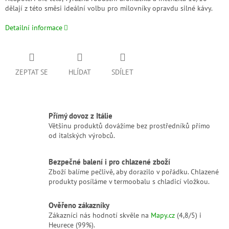
dělají z této směsi ideální volbu pro milovníky opravdu silné kávy.
Detailní informace
ZEPTAT SE
HLÍDAT
SDÍLET
Přímý dovoz z Itálie
Většinu produktů dovážíme bez prostředníků přímo
od italských výrobců.
Bezpečné balení i pro chlazené zboží
Zboží balíme pečlivě, aby dorazilo v pořádku. Chlazené
produkty posíláme v termoobalu s chladicí vložkou.
Ověřeno zákazníky
Zákazníci nás hodnotí skvěle na
Mapy.cz
(4,8/5) i
Heurece (99%).