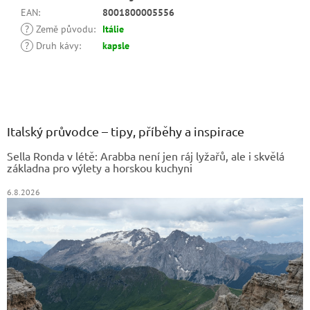
EAN
:
8001800005556
?
Země původu
:
Itálie
?
Druh kávy
:
kapsle
Z
á
p
a
Italský průvodce – tipy, příběhy a inspirace
t
Sella Ronda v létě: Arabba není jen ráj lyžařů, ale i skvělá
í
základna pro výlety a horskou kuchyni
6.8.2026