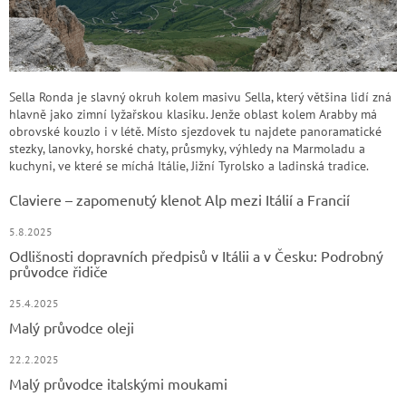
Sella Ronda je slavný okruh kolem masivu Sella, který většina lidí zná
hlavně jako zimní lyžařskou klasiku. Jenže oblast kolem Arabby má
obrovské kouzlo i v létě. Místo sjezdovek tu najdete panoramatické
stezky, lanovky, horské chaty, průsmyky, výhledy na Marmoladu a
kuchyni, ve které se míchá Itálie, Jižní Tyrolsko a ladinská tradice.
Claviere – zapomenutý klenot Alp mezi Itálií a Francií
5.8.2025
Odlišnosti dopravních předpisů v Itálii a v Česku: Podrobný
průvodce řidiče
25.4.2025
Malý průvodce oleji
22.2.2025
Malý průvodce italskými moukami