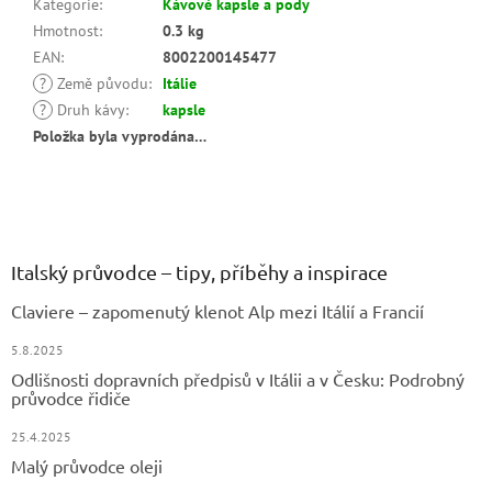
Kategorie
:
Kávové kapsle a pody
Hmotnost
:
0.3 kg
EAN
:
8002200145477
?
Země původu
:
Itálie
?
Druh kávy
:
kapsle
Položka byla vyprodána…
Z
á
p
a
Italský průvodce – tipy, příběhy a inspirace
t
Claviere – zapomenutý klenot Alp mezi Itálií a Francií
í
5.8.2025
Odlišnosti dopravních předpisů v Itálii a v Česku: Podrobný
průvodce řidiče
25.4.2025
Malý průvodce oleji