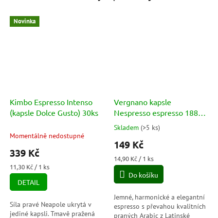
Novinka
Kimbo Espresso Intenso
Vergnano kapsle
(kapsle Dolce Gusto) 30ks
Nespresso espresso 1882
ORO 10ks
Skladem
(
>5 ks
)
Průměrné
Momentálně nedostupné
hodnocení
149 Kč
produktu
339 Kč
je
Měrná
14,90 Kč / 1 ks
5,0
Měrná
cena:
11,30 Kč / 1 ks
cena:
Do košíku
z
DETAIL
5
hvězdiček.
Jemné, harmonické a elegantní
Síla pravé Neapole ukrytá v
espresso s převahou kvalitních
jediné kapsli. Tmavě pražená
praných Arabic z Latinské