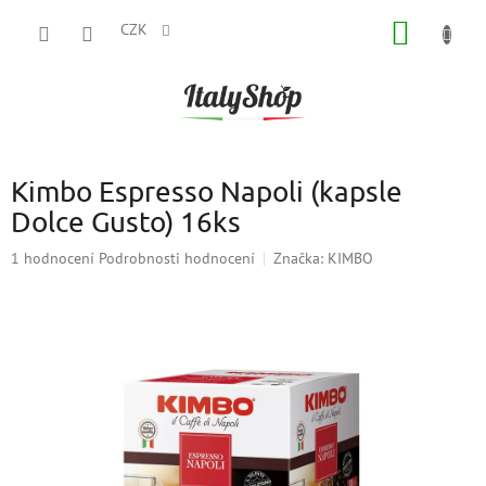
Přejít
NÁKUP
na
CZK
obsah
KOŠÍK
Kimbo Espresso Napoli (kapsle
Dolce Gusto) 16ks
Průměrné
1 hodnocení
Podrobnosti hodnocení
Značka:
KIMBO
hodnocení
produktu
je
5,0
z
5
hvězdiček.