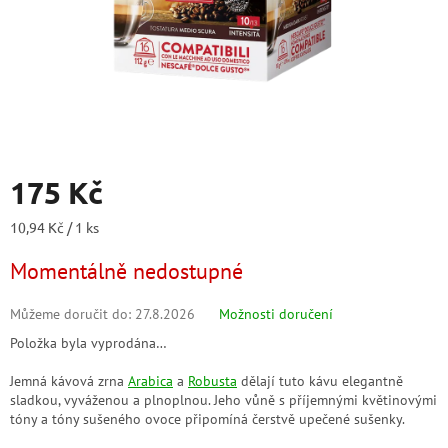
175 Kč
Měrná
10,94 Kč / 1 ks
cena:
Momentálně nedostupné
Můžeme doručit do:
27.8.2026
Možnosti doručení
Položka byla vyprodána…
Jemná kávová zrna
Arabica
a
Robusta
dělají tuto kávu elegantně
sladkou, vyváženou a plnoplnou. Jeho vůně s příjemnými květinovými
tóny a tóny sušeného ovoce připomíná čerstvě upečené sušenky.