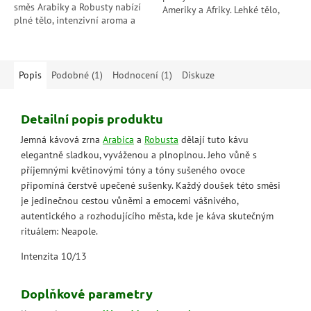
směs Arabiky a Robusty nabízí
Ameriky a Afriky. Lehké tělo,
plné tělo, intenzivní aroma a
příjemná acidita a intenzita
dlouhou dochuť hořké
4/10 tvoří ideální kávu pro...
čokolády, která potěší
každého...
Popis
Podobné (1)
Hodnocení (1)
Diskuze
Detailní popis produktu
Jemná kávová zrna
Arabica
a
Robusta
dělají tuto kávu
elegantně sladkou, vyváženou a plnoplnou. Jeho vůně s
příjemnými květinovými tóny a tóny sušeného ovoce
připomíná čerstvě upečené sušenky. Každý doušek této směsi
je jedinečnou cestou vůněmi a emocemi vášnivého,
autentického a rozhodujícího města, kde je káva skutečným
rituálem: Neapole.
Intenzita 10/13
Doplňkové parametry