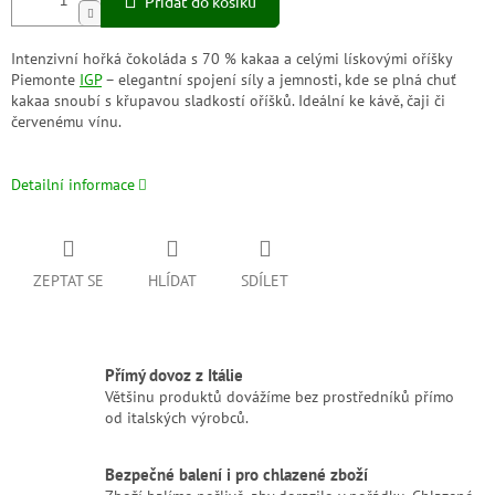
Přidat do košíku
Intenzivní hořká čokoláda s 70 % kakaa a celými lískovými oříšky
Piemonte
IGP
– elegantní spojení síly a jemnosti, kde se plná chuť
kakaa snoubí s křupavou sladkostí oříšků. Ideální ke kávě, čaji či
červenému vínu.
Detailní informace
ZEPTAT SE
HLÍDAT
SDÍLET
Přímý dovoz z Itálie
Většinu produktů dovážíme bez prostředníků přímo
od italských výrobců.
Bezpečné balení i pro chlazené zboží