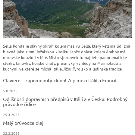
Sella Ronda je slavný okruh kolem masivu Sella, který většina lidí zná
hlavně jako zimní lyžařskou klasiku. Jenže oblast kolem Arabby má
obrovské kouzlo i v létě. Místo sjezdovek tu najdete panoramatické
stezky, lanovky, horské chaty, průsmyky, výhledy na Marmoladu a
kuchyni, ve které se míchá Itálie, Jižní Tyrolsko a ladinská tradice.
Claviere – zapomenutý klenot Alp mezi Itálií a Francií
5.8.2025
Odlišnosti dopravních předpisů v Itálii a v Česku: Podrobný
průvodce řidiče
25.4.2025
Malý průvodce oleji
22.2.2025