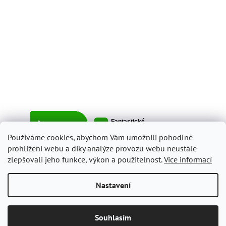
Používáme cookies, abychom Vám umožnili pohodlné
prohlížení webu a díky analýze provozu webu neustále
zlepšovali jeho funkce, výkon a použitelnost.
Více informací
Vytvořil Shoptet
Nastavení
Copyright 2026
ItalyShop.cz
. Všechna práva vyhrazena.
Upravit
Souhlasím
nastavení cookies