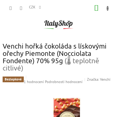
Přejít
NÁKUP
na
CZK
obsah
KOŠÍK
Venchi hořká čokoláda s lískovými
ořechy Piemonte (Nocciolata
Fondente) 70% 95g
(🌡 teplotně
citlivé)
Značka:
Venchi
Bezlepkové
Průměrné
1 hodnocení
Podrobnosti hodnocení
hodnocení
produktu
je
4,0
z
5
hvězdiček.