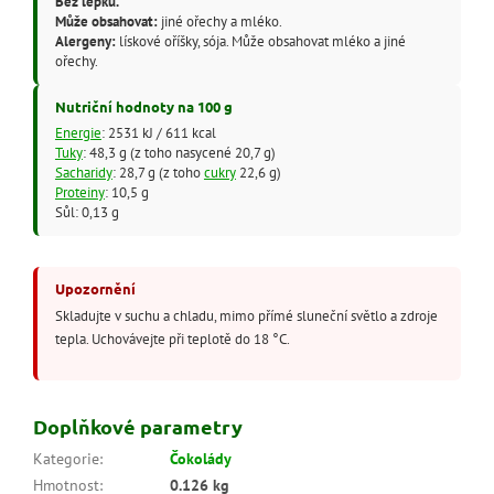
Bez lepku.
Může obsahovat:
jiné ořechy a mléko.
Alergeny:
lískové oříšky, sója. Může obsahovat mléko a jiné
ořechy.
Nutriční hodnoty na 100 g
Energie
: 2531 kJ / 611 kcal
Tuky
: 48,3 g (z toho nasycené 20,7 g)
Sacharidy
: 28,7 g (z toho
cukry
22,6 g)
Proteiny
: 10,5 g
Sůl: 0,13 g
Upozornění
Skladujte v suchu a chladu, mimo přímé sluneční světlo a zdroje
tepla. Uchovávejte při teplotě do 18 °C.
Doplňkové parametry
Kategorie
:
Čokolády
Hmotnost
:
0.126 kg