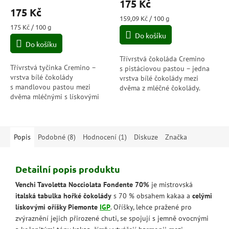
175 Kč
produktu
175 Kč
je
Měrná
159,09 Kč / 100 g
4,8
Měrná
cena:
175 Kč / 100 g
cena:
Do košíku
z
Do košíku
5
hvězdiček.
Třívrstvá čokoláda Cremino
Třívrstvá tyčinka Cremino –
s pistáciovou pastou – jedna
vrstva bílé čokolády
vrstva bílé čokolády mezi
s mandlovou pastou mezi
dvěma z mléčné čokolády.
dvěma mléčnými s lískovými
Alternativa ke klasickému
oříšky (Piemont IGP0.
receptu Cremino. Jemná
Dokonalost nadčasové
konzistence, chuť tak...
čokolády Cremino
piedmontské...
Popis
Podobné (8)
Hodnocení (1)
Diskuze
Značka
Detailní popis produktu
Venchi Tavoletta Nocciolata Fondente 70%
je mistrovská
italská tabulka hořké čokolády
s 70 % obsahem kakaa a
celými
lískovými oříšky Piemonte
IGP
. Oříšky, lehce pražené pro
zvýraznění jejich přirozené chuti, se spojují s jemně ovocnými