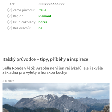
EAN
:
8002996366599
?
Země původu
:
Itálie
?
Region
:
Piemont
?
Druh čokolády
:
hořká
?
Bez ořechů
:
ne
Z
á
p
a
Italský průvodce – tipy, příběhy a inspirace
t
Sella Ronda v létě: Arabba není jen ráj lyžařů, ale i skvělá
í
základna pro výlety a horskou kuchyni
6.8.2026