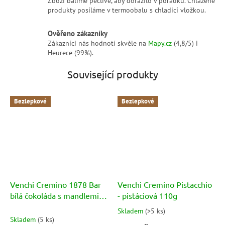
Zboží balíme pečlivě, aby dorazilo v pořádku. Chlazené
produkty posíláme v termoobalu s chladicí vložkou.
Ověřeno zákazníky
Zákazníci nás hodnotí skvěle na
Mapy.cz
(4,8/5) i
Heurece (99%).
Související produkty
Bezlepkové
Bezlepkové
Venchi Cremino 1878 Bar
Venchi Cremino Pistacchio
bílá čokoláda s mandlemi
- pistáciová 110g
uvnitř mléčné čokolády
Skladem
(
>5 ks
)
Průměrné
100g
Skladem
(
5 ks
)
hodnocení