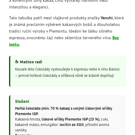
a kořenitými tóny kakaa, čímž vytvářejí harmonii mezi
intenzitou a elegancí.
Tato tabulka patří mezi vlajkové produkty značky
Venchi
, která
je známá precizním výběrem kakaových bobů a dlouholetou
tradicí ruční výroby v Piemontu. Ideální ke šálku silného
espressa, ovocnému čaji nebo skleničce červeného vína.
Bez
lepku
.
☕
Matteo radí
Kousek této čokolády vyzkoušejte k espressu nebo k vínu Barolo
– jemná hořkost čokolády a oříšková vůně se krásně doplňují.
Složení
Hořká čokoláda (min. 70 % kakaa) s celými lískovými oříšky
Piemonte IGP.
Kakaová hmota,
lískové oříšky Piemonte IGP (25 %)
, cukr,
kakaové máslo, emulgátor:
lecitin ze SOJI
, přírodní aroma
vanilky.