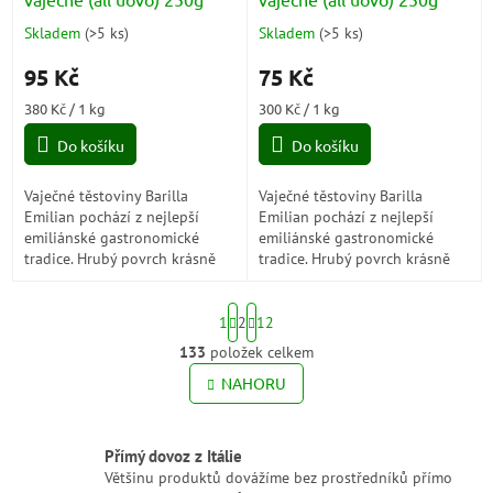
Skladem
(
>5 ks
)
Skladem
(
>5 ks
)
Průměrné
Průměrné
hodnocení
hodnocení
95 Kč
75 Kč
produktu
produktu
je
je
Měrná
Měrná
380 Kč / 1 kg
300 Kč / 1 kg
5,0
5,0
cena:
cena:
z
z
Do košíku
Do košíku
5
5
hvězdiček.
hvězdiček.
Vaječné těstoviny Barilla
Vaječné těstoviny Barilla
Emilian pochází z nejlepší
Emilian pochází z nejlepší
emiliánské gastronomické
emiliánské gastronomické
tradice. Hrubý povrch krásně
tradice. Hrubý povrch krásně
drží omáčku a zvýrazní její
drží omáčku a zvýrazní její
chuť.
chuť.
S
1
2
12
t
r
133
položek celkem
O
á
v
NAHORU
n
l
k
o
á
v
d
Přímý dovoz z Itálie
á
a
Většinu produktů dovážíme bez prostředníků přímo
n
c