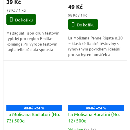
39 Kč
produktu
49 Kč
je
Měrná
78 Kč / 1 kg
5,0
cena:
Měrná
98 Kč / 1 kg
z
Do košíku
cena:
5
Do košíku
hvězdiček.
Maltagliati jsou druh těstovin
La Molisana Penne Rigate n.20
typický pro region Emilia-
– klasické italské těstoviny s
Romanga.Při výrobě těstovin
rýhovaným povrchem, ideální
tagliatelle zůstala spousta
pro zachycení omáček a
neprvidelných odřezků a právě
autentické chuti.
tyto okrajové čísti...
65 Kč
–24 %
65 Kč
–24 %
La Molisana Radiatori (No.
La Molisana Bucatini (No.
73) 500g
12) 500g
Skladem
(
>5 ks
)