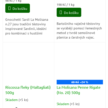
Měrná
98 Kč / 1 kg
5,0
cena:
Měrná
198 Kč / 1 kg
z
Do košíku
cena:
5
Do košíku
hvězdiček.
Gnocchetti Sardi La Molisana
Bartoliniho vaječné těstoviny
n.27 jsou tradiční těstoviny
se vyrábějí pomocí řemeslných
inspirované Sardinií, ideální
metod z tvrdé semolinové
pro kombinaci s hustšími
pšenice a čerstvých vajec.
omáčkami. Vyrobené z kvalitní
Připraveno z porézního těsta
tvrdé pšenice, přinášejí...
tak, aby se lépe mísilo...
65 Kč
–24 %
Riscossa fleky (Maltagliati)
La Molisana Penne Rigate
500g
(No. 20) 500g
Skladem
(
>5 ks
)
Průměrné
Skladem
(
>5 ks
)
hodnocení