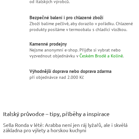
í
od italských výrobců.
í
p
r
Bezpečné balení i pro chlazené zboží
v
Zboží balíme pečlivě, aby dorazilo v pořádku. Chlazené
k
produkty posíláme v termoobalu s chladicí vložkou.
y
v
Kamenné prodejny
ý
Nejsme anonymní e-shop. Přijďte si vybrat nebo
p
vyzvednout objednávku v
Českém Brodě a Kolíně
.
i
s
u
Výhodnější doprava nebo doprava zdarma
pří objednávce nad 2.000 Kč
Z
á
p
a
Italský průvodce – tipy, příběhy a inspirace
t
Sella Ronda v létě: Arabba není jen ráj lyžařů, ale i skvělá
í
základna pro výlety a horskou kuchyni