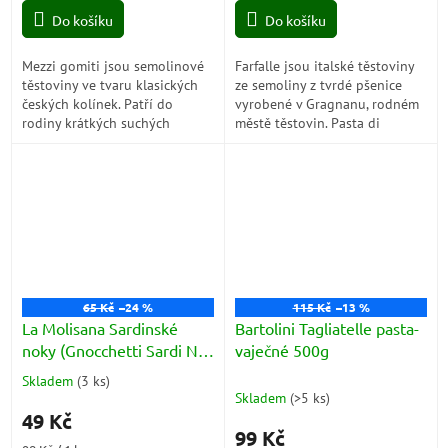
cena:
cena:
Do košíku
Do košíku
Mezzi gomiti jsou semolinové
Farfalle jsou italské těstoviny
těstoviny ve tvaru klasických
ze semoliny z tvrdé pšenice
českých kolínek. Patří do
vyrobené v Gragnanu, rodném
rodiny krátkých suchých
městě těstovin. Pasta di
prokládaných těstovin. Jsou
Gragnano je chráněné
výborné buď se světlými a
zeměpisné označení původu a
jednoduchými...
je...
65 Kč
–24 %
115 Kč
–13 %
La Molisana Sardinské
Bartolini Tagliatelle pasta-
noky (Gnocchetti Sardi No.
vaječné 500g
27) 500g
Skladem
(
3 ks
)
Průměrné
Skladem
(
>5 ks
)
hodnocení
49 Kč
produktu
99 Kč
je