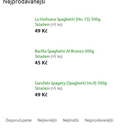
Nejprodávanější
La Molisana Spaghetti (No. 15) 500g
Skladem
(
>5 ks
)
49 Kč
Barilla Spaghetti Al Bronzo 500g
Skladem
(
>5 ks
)
45 Kč
Garofalo špagety (Spaghetti No.9) 500g
Skladem
(
>5 ks
)
49 Kč
Ř
a
Doporučujeme
Nejlevnější
Nejdražší
Nejprodávanější
z