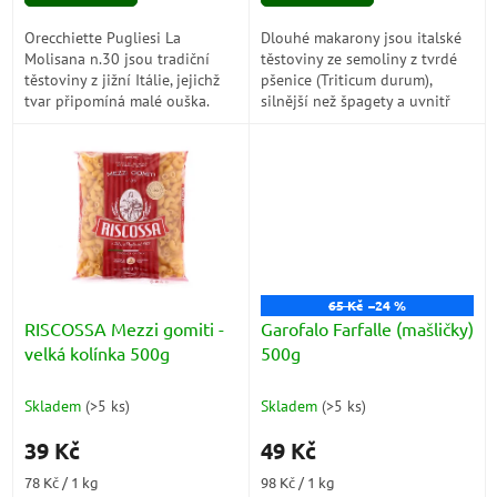
5
5
hvězdiček.
hvězdiček.
Orecchiette Pugliesi La
Dlouhé makarony jsou italské
Molisana n.30 jsou tradiční
těstoviny ze semoliny z tvrdé
těstoviny z jižní Itálie, jejichž
pšenice (Triticum durum),
tvar připomíná malé ouška.
silnější než špagety a uvnitř
Vyrobené z kvalitní tvrdé
duté. V suchém stavu jsou
pšenice, ideálně se hodí k
přibližně 27 cm...
zeleninovým...
65 Kč
–24 %
RISCOSSA Mezzi gomiti -
Garofalo Farfalle (mašličky)
velká kolínka 500g
500g
Skladem
(
>5 ks
)
Skladem
(
>5 ks
)
39 Kč
49 Kč
Měrná
Měrná
78 Kč / 1 kg
98 Kč / 1 kg