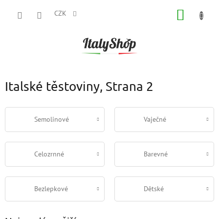
Přejít
NÁKUP
na
CZK
obsah
KOŠÍK
Italské těstoviny
, Strana 2
Semolinové
Vaječné
Celozrnné
Barevné
Bezlepkové
Dětské