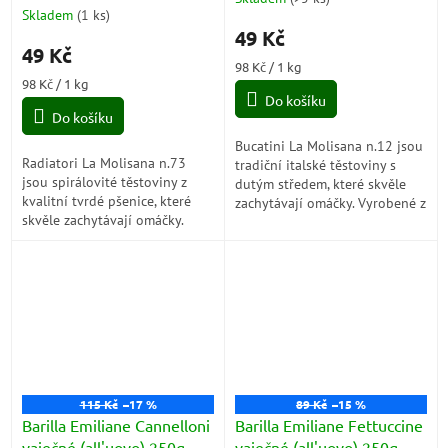
Průměrné
Skladem
(
1 ks
)
hodnocení
49 Kč
produktu
49 Kč
je
Měrná
98 Kč / 1 kg
5,0
Měrná
cena:
98 Kč / 1 kg
z
cena:
Do košíku
5
Do košíku
hvězdiček.
Bucatini La Molisana n.12 jsou
Radiatori La Molisana n.73
tradiční italské těstoviny s
jsou spirálovité těstoviny z
dutým středem, které skvěle
kvalitní tvrdé pšenice, které
zachytávají omáčky. Vyrobené z
skvěle zachytávají omáčky.
prvotřídní tvrdé pšenice, jsou
Jejich jedinečný tvar je ideální
ideální pro pokrmy s...
pro recepty s pestem,
zeleninou...
115 Kč
–17 %
89 Kč
–15 %
Barilla Emiliane Cannelloni
Barilla Emiliane Fettuccine
vaječné (all'uovo) 250g
vaječné (all'uovo) 250g