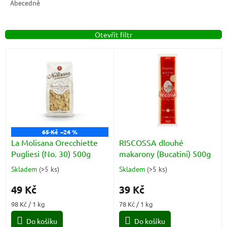
e
Abecedně
n
í
Otevřít filtr
p
r
V
o
ý
d
p
u
i
k
s
t
p
ů
r
o
65 Kč
–24 %
d
La Molisana Orecchiette
RISCOSSA dlouhé
u
Pugliesi (No. 30) 500g
makarony (Bucatini) 500g
k
Skladem
(
>5 ks
)
Skladem
(
>5 ks
)
Průměrné
Průměrné
t
hodnocení
hodnocení
ů
49 Kč
39 Kč
produktu
produktu
je
je
Měrná
Měrná
98 Kč / 1 kg
78 Kč / 1 kg
5,0
5,0
cena:
cena:
z
z
Do košíku
Do košíku