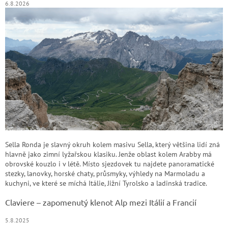
6.8.2026
Sella Ronda je slavný okruh kolem masivu Sella, který většina lidí zná
hlavně jako zimní lyžařskou klasiku. Jenže oblast kolem Arabby má
obrovské kouzlo i v létě. Místo sjezdovek tu najdete panoramatické
stezky, lanovky, horské chaty, průsmyky, výhledy na Marmoladu a
kuchyni, ve které se míchá Itálie, Jižní Tyrolsko a ladinská tradice.
Claviere – zapomenutý klenot Alp mezi Itálií a Francií
5.8.2025