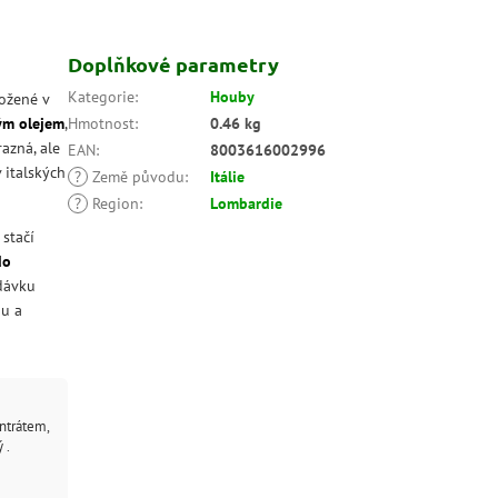
Doplňkové parametry
Kategorie
:
Houby
ožené v
ým olejem
,
Hmotnost
:
0.46 kg
azná, ale
EAN
:
8003616002996
 italských
?
Země původu
:
Itálie
?
Region
:
Lombardie
stačí
do
 dávku
ou a
ntrátem,
 .