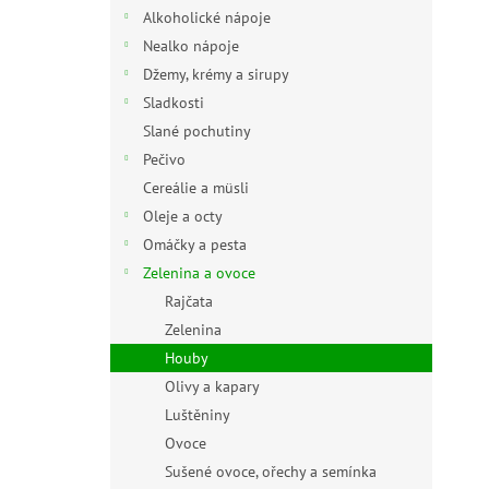
n
Alkoholické nápoje
e
Nealko nápoje
l
Džemy, krémy a sirupy
Sladkosti
Slané pochutiny
Pečivo
Cereálie a müsli
Oleje a octy
Omáčky a pesta
Zelenina a ovoce
Rajčata
Zelenina
Houby
Olivy a kapary
Luštěniny
Ovoce
Sušené ovoce, ořechy a semínka