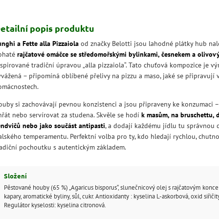
etailní popis produktu
nghi a Fette alla Pizzaiola
od značky Belotti jsou lahodné plátky hub nal
ohaté
rajčatové omáčce se středomořskými bylinkami, česnekem a olivov
spirované tradiční úpravou „alla pizzaiola“. Tato chuťová kompozice je výr
yvážená – připomíná oblíbené přelivy na pizzu a maso, jaké se připravují v
omácnostech.
ouby si zachovávají pevnou konzistenci a jsou připraveny ke konzumaci – 
hřát nebo servírovat za studena. Skvěle se hodí
k masům, na bruschettu, 
endvičů nebo jako součást antipasti
, a dodají každému jídlu tu správnou
talského temperamentu. Perfektní volba pro ty, kdo hledají rychlou, chutn
radiční pochoutku s autentickým základem.
Složení
Pěstované houby (65 %) „Agaricus bisporus“, slunečnicový olej s rajčatovým konce
kapary, aromatické byliny, sůl, cukr. Antioxidanty : kyselina L-askorbová, oxid siřičitý
Regulátor kyselosti: kyselina citronová.