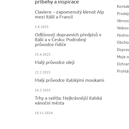
příběhy a inspirace
Kontak
Claviere – zapomenutý klenot Alp
Prodej
mezi Itálií a Francií
Věrnos
5.8.2025
Velko
Odlišnosti dopravních předpisů v
Hodno
Itálii a v Česku: Podrobný
Obcho
průvodce řidiče
Doprav
25.4.2025
Moje 
Malý průvodce oleji
Ochran
Prohlá
22.2.2025
Malý průvodce italskými moukami
14.2.2025
Trhy a světla: Nejkrásnější italská
vánoční města
18.11.2024