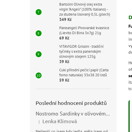
Bartolini Olivový olej extra
virgin "Angeli" (100% Italiano) -
za studena lisovaný 0,5L (plech)
D
349 Kč
Fu
Paneangeli Pivovarské kvasnice
b
(Lievito Di Birra 3x7g) 21g
69 Kč
in
v
VITAVIGOR Grissini - tradiční
tyčinky s extra panenským
d
olivovým olejem 125g
39 Kč
H
o
Cuki přírodní pečicí papír (Carta
forno naturale) 33x38 20 listů
s
59 Kč
i
t
Poslední hodnocení produktů
Nostromo Sardinky v olivovém oleji (Sardine all’Olio di Oliva) 120g
Lenka Klímová
|
Hodnocení produktu je 5 z 5 hvězdiček.
Nejlepší co jsem kdy jedla, měla jsem od