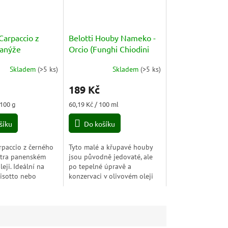
 Carpaccio z
Belotti Houby Nameko -
lanýže
Orcio (Funghi Chiodini
o di Tartufo
Nameko) 314ml
Skladem
(
>5 ks
)
Skladem
(
>5 ks
)
g
Průměrné
hodnocení
189 Kč
produktu
je
Měrná
 100 g
60,19 Kč / 100 ml
5,0
cena:
z
šíku
Do košíku
5
hvězdiček.
rpaccio z černého
Tyto malé a křupavé houby
xtra panenském
jsou původně jedovaté, ale
eji. Ideální na
po tepelné úpravě a
risotto nebo
konzervaci v olivovém oleji
jsou jedlé a chutné!