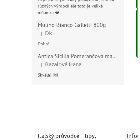
různých výrobců ale toto je veliká
mňamka ❤️
Mulino Bianco Galletti 800g
Dk
|
Hodnocení produktu je 5 z 5 hvězdiček.
Dobré
Antica Sicilia Pomerančová marmeláda (Arance di Sicilia) 210g
Bazalová Hana
|
Hodnocení produktu je 5 z 5 hvězdiček.
Skvělá!!!🙌
Z
á
p
a
t
í
Italský průvodce – tipy,
Info