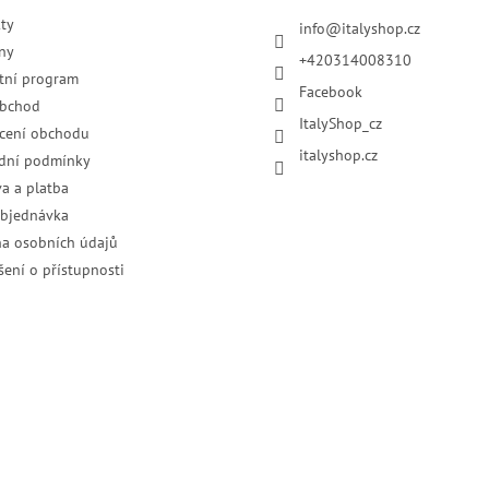
ty
info
@
italyshop.cz
ny
+420314008310
tní program
Facebook
obchod
ItalyShop_cz
cení obchodu
italyshop.cz
dní podmínky
a a platba
objednávka
a osobních údajů
šení o přístupnosti