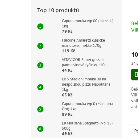
Top 10 produktů
Caputo mouka typ 00 (pizzeria)
Bel
1kg
Vil
79 Kč
Vil
Falcone Amaretti klasické
mandlové, měkké 170g
119 Kč
10
VITAVIGOR Super grissini
Měr
34,
parmazánové tyčinky 110g
cen
44 Kč
Le 5 Stagioni mouka 00 na
neapolskou pizzu Napolitana
Bel
1kg
Vil
65 Kč
vol
Caputo mouka typ 0 (Manitoba
aut
Oro) 1kg
Kaž
89 Kč
pln
La Molisana Spaghetti (No. 15)
chut
500g
P
49 Kč