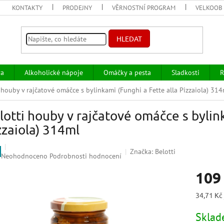
KONTAKTY
PRODEJNY
VĚRNOSTNÍ PROGRAM
VELKOOB
HLEDAT
va
Alkoholické nápoje
Omáčky a pesta
Sladkosti
R
 houby v rajčatové omáčce s bylinkami (Funghi a Fette alla Pizzaiola) 314
lotti houby v rajčatové omáčce s bylink
zzaiola) 314ml
Značka:
Belotti
Průměrné
Neohodnoceno
Podrobnosti hodnocení
hodnocení
109
produktu
je
0,0
Měrná
34,71 Kč
z
cena:
5
Skla
hvězdiček.