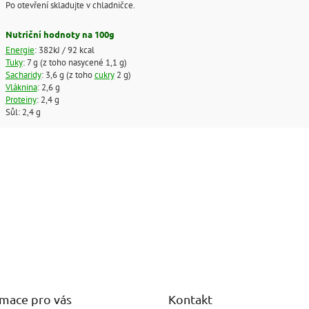
Po otevření skladujte v chladničce.
Nutriční hodnoty na 100g
Energie
: 382kJ / 92 kcal
Tuky
: 7 g (z toho nasycené 1,1 g)
Sacharidy
: 3,6 g (z toho
cukry
2 g)
Vláknina
: 2,6 g
Proteiny
: 2,4 g
Sůl: 2,4 g
rmace pro vás
Kontakt