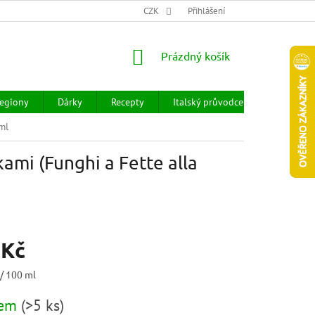
CHOD
HODNOCENÍ OBCHODU
CZK
OBCHODNÍ PODMÍNKY
Přihlášení
DOPR
NÁKUPNÍ
Prázdný košík
KOŠÍK
egiony
Dárky
Recepty
Italský průvodce
Prodejny
ml
ami (Funghi a Fette alla
 Kč
 / 100 ml
dem
(
>5 ks
)