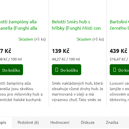
otti žampióny alla
Belotti Směs hub s
Bartolini
lanella (Funghi alla
hříbky (Funghi Misti con
černého 
lanella) 314ml
Porcini) 314ml
(Carpacci
Skladem
(
>5 ks
)
Skladem
(
>5 ks
)
Průměrné
Nero) 85
hodnocení
7 Kč
139 Kč
439 Kč
produktu
je
ná
Měrná
Měrná
08 Kč / 100 ml
44,27 Kč / 100 ml
516,47 Kč /
4,3
a:
cena:
cena:
z
Do košíku
Do košíku
Do ko
5
hvězdiček.
otti žampióny alla
Směs nakládaných hub, která
Luxusní ca
lanella jsou skvělou
obsahuje různé druhy hub. Je
lanýže v e
bou pro milovníky hub a
marinovaná v oleji a má
olivovém ol
entické italské kuchyně.
výraznou chuť. Tato směs se
těstoviny, 
dý kousek žampiónu je
často používá jako přísada
crostini.
ý bohaté a intenzivní
do různých jídel, jako jsou
i, která se skvěle...
těstoviny,...
opis
Podobné (6)
Hodnocení
Diskuze
Značka