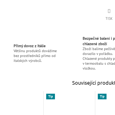
TISK
Bezpečné balení i p
chlazené zboží
Přímý dovoz z Itálie
Zboží balíme pečlivě
Většinu produktů dovážíme
dorazilo v pořádku.
bez prostředníků přímo od
Chlazené produkty 
italských výrobců.
v termoobalu s chlad
vložkou.
Související produk
Tip
Tip