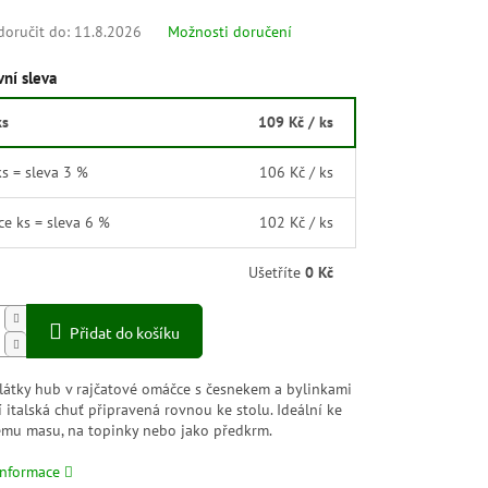
oručit do:
11.8.2026
Možnosti doručení
ní sleva
ks
109 Kč
/ ks
ks = sleva 3 %
106 Kč
/ ks
íce ks = sleva 6 %
102 Kč
/ ks
Ušetříte
0 Kč
Přidat do košíku
látky hub v rajčatové omáčce s česnekem a bylinkami
í italská chuť připravená rovnou ke stolu. Ideální ke
ému masu, na topinky nebo jako předkrm.
informace