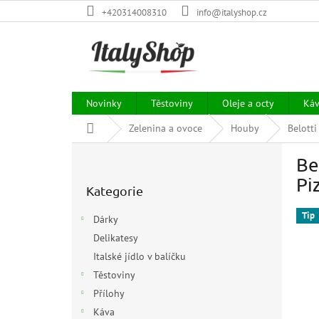
Přejít
+420314008310
info@italyshop.cz
na
obsah
Novinky
Těstoviny
Oleje a octy
Ká
Domů
Zelenina a ovoce
Houby
Belotti
P
Be
o
Přeskočit
s
Pi
Kategorie
kategorie
t
r
Tip
Dárky
a
Delikatesy
n
Italské jídlo v balíčku
n
í
Těstoviny
p
Přílohy
a
Káva