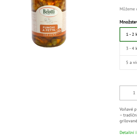
Můžeme d
Množstev
1 - 2 
3 - 4 
5 a v
Voňavé p
– tradičn
grilovan
Detailní 