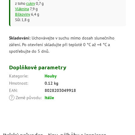
z toho
cukry
0,7 g
Vláknina
7,9 g
Bílkoviny
6,4 g
Sůl 1,8 g
Skladování:
Uchovávejte v suchu mimo dosah slunečního
záření. Po otevření skladujte při teplotě 0 °C až +4 °C a
spotřebujte do 5 dnů.
Doplňkové parametry
Kategorie
:
Houby
Hmotnost
:
0.12 kg
EAN
:
8028203049918
?
Země původu
:
Itálie
Z
á
p
a
Italský průvodce – tipy, příběhy a inspirace