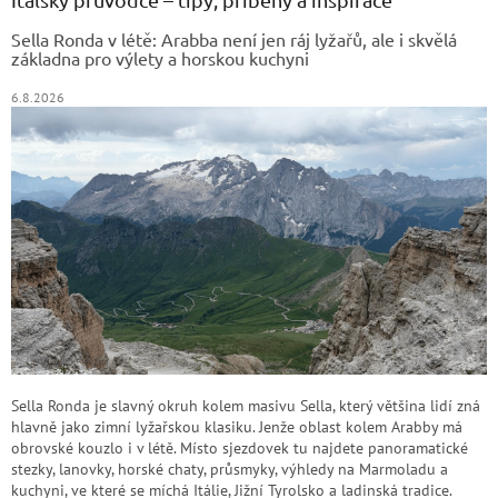
t
Sella Ronda v létě: Arabba není jen ráj lyžařů, ale i skvělá
í
základna pro výlety a horskou kuchyni
6.8.2026
Sella Ronda je slavný okruh kolem masivu Sella, který většina lidí zná
hlavně jako zimní lyžařskou klasiku. Jenže oblast kolem Arabby má
obrovské kouzlo i v létě. Místo sjezdovek tu najdete panoramatické
stezky, lanovky, horské chaty, průsmyky, výhledy na Marmoladu a
kuchyni, ve které se míchá Itálie, Jižní Tyrolsko a ladinská tradice.