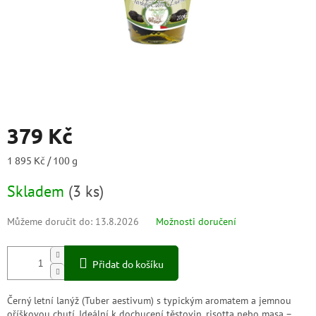
379 Kč
Měrná
1 895 Kč / 100 g
cena:
Skladem
(
3 ks
)
Můžeme doručit do:
13.8.2026
Možnosti doručení
Přidat do košíku
Černý letní lanýž (Tuber aestivum) s typickým aromatem a jemnou
oříškovou chutí. Ideální k dochucení těstovin, risotta nebo masa –