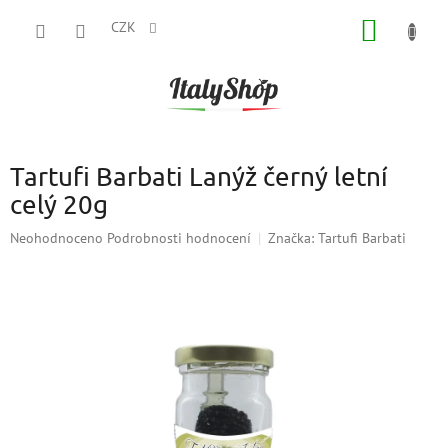
Přejít
NÁKUP
na
CZK
obsah
KOŠÍK
Tartufi Barbati Lanýž černý letní
celý 20g
Průměrné
Neohodnoceno
Podrobnosti hodnocení
Značka:
Tartufi Barbati
hodnocení
produktu
je
0,0
z
5
hvězdiček.