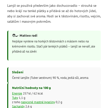
Lanýž se používá především jako dochucovadlo – strouhá se
nebo krájí na tenké plátky a přidává se až do hotových jídel,
aby si zachoval své aroma. Hodí se k těstovinám, risottu, vejcím,
salátům i masovým pokrmům.
🧑‍🍳
Matteo radí
Nejlépe vynikne na horkých těstovinách s máslem nebo na
krémovém risottu. Stačí pár tenkých plátků – lanýž se nevaří, ale
přidává až na závěr.
Složení
Černé lanýže (Tuber aestivum) 90 %, voda, jedlá sůl, aroma.
Nutriční hodnoty na 100 g
Energie
257 kJ / 62 kcal
Tuky
1,1 g
z toho
nasycené mastné kyseliny
0,2 g
Sacharidy
2,6 g