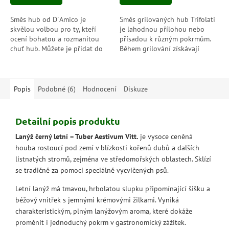
Směs hub od D´Amico je
Směs grilovaných hub Trifolati
skvělou volbou pro ty, kteří
je lahodnou přílohou nebo
ocení bohatou a rozmanitou
přísadou k různým pokrmům.
chuť hub. Můžete je přidat do
Během grilování získávají
různých pokrmů, jako jsou
houby bohatou a intenzivní
těstoviny, rizota, omáčky nebo
chuť, která se skvěle hodí do
je použít...
různých...
Popis
Podobné (6)
Hodnocení
Diskuze
Detailní popis produktu
Lanýž černý letní – Tuber Aestivum Vitt.
je vysoce ceněná
houba rostoucí pod zemí v blízkosti kořenů dubů a dalších
listnatých stromů, zejména ve středomořských oblastech. Sklízí
se tradičně za pomoci speciálně vycvičených psů.
Letní lanýž má tmavou, hrbolatou slupku připomínající šišku a
béžový vnitřek s jemnými krémovými žilkami. Vyniká
charakteristickým, plným lanýžovým aroma, které dokáže
proměnit i jednoduchý pokrm v gastronomický zážitek.