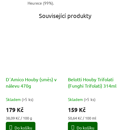
Heurece (99%).
Související produkty
D´Amico Houby (směs) v
Belotti Houby Trifolati
nálevu 470g
(Funghi Trifolati) 314ml
Skladem
(
>5 ks
)
Skladem
(
>5 ks
)
179 Kč
159 Kč
Měrná
Měrná
38,09 Kč / 100 g
50,64 Kč / 100 ml
cena:
cena:
Do košíku
Do košíku