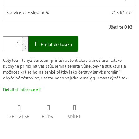
5 a více ks = sleva 6 %
215 Kč
/ ks
Ušetříte
0 Kč
Přidat do košíku
Celý letní lanýž Bartolini přináší autentickou atmosféru italské
kuchyně přímo na váš stůl. Jemná zemitá vůně, pevná struktura a
možnost krájet ho na tenké plátky jako čerstvý lanýž promění
obyčejné těstoviny, risotto nebo vajíčka v malý gurmánský zážitek.
Detailní informace
ZEPTAT SE
HLÍDAT
SDÍLET