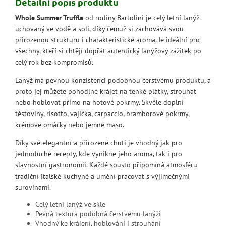
Detailní popis produktu
Whole Summer Truffle
od rodiny Bartolini je celý letní lanýž
uchovaný ve vodě a soli, díky čemuž si zachovává svou
přirozenou strukturu i charakteristické aroma. Je ideální pro
všechny, kteří si chtějí dopřát autentický lanýžový zážitek po
celý rok bez kompromisů.
Lanýž má pevnou konzistenci podobnou čerstvému produktu, a
proto jej můžete pohodlně krájet na tenké plátky, strouhat
nebo hoblovat přímo na hotové pokrmy. Skvěle doplní
těstoviny, risotto, vajíčka, carpaccio, bramborové pokrmy,
krémové omáčky nebo jemné maso.
Díky své elegantní a přirozené chuti je vhodný jak pro
jednoduché recepty, kde vynikne jeho aroma, tak i pro
slavnostní gastronomii. Každé sousto připomíná atmosféru
tradiční italské kuchyně a umění pracovat s výjimečnými
surovinami.
Celý letní lanýž ve skle
Pevná textura podobná čerstvému lanýži
Vhodný ke krájení, hoblování i strouhání