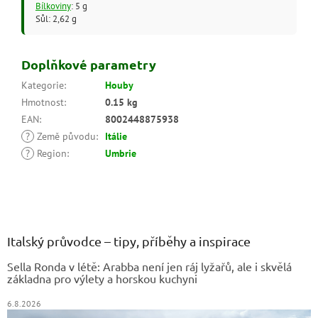
Bílkoviny
: 5 g
Sůl: 2,62 g
Doplňkové parametry
Kategorie
:
Houby
Hmotnost
:
0.15 kg
EAN
:
8002448875938
?
Země původu
:
Itálie
?
Region
:
Umbrie
Z
á
p
a
Italský průvodce – tipy, příběhy a inspirace
t
Sella Ronda v létě: Arabba není jen ráj lyžařů, ale i skvělá
í
základna pro výlety a horskou kuchyni
6.8.2026