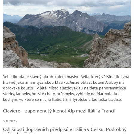
Sella Ronda je slavný okruh kolem masivu Sella, který většina lidí zná
hlavně jako zimní lyžařskou klasiku. Jenže oblast kolem Arabby má
obrovské kouzlo i v létě. Místo sjezdovek tu najdete panoramatické
stezky, lanovky, horské chaty, průsmyky, výhledy na Marmoladu a
kuchyni, ve které se míchá Itálie, Jižní Tyrolsko a ladinská tradice.
Claviere – zapomenutý klenot Alp mezi Itálií a Francií
5.8.2025
Odlišnosti dopravních předpisů v Itálii a v Česku: Podrobný