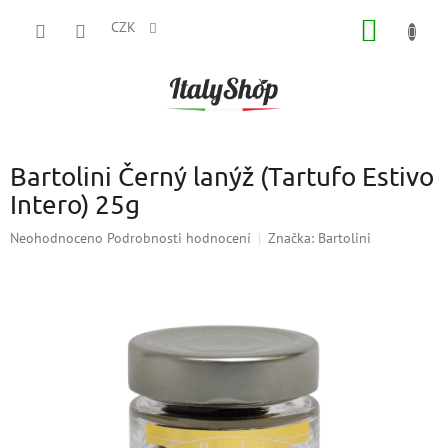
Přejít
NÁKUP
na
CZK
obsah
KOŠÍK
Bartolini Černý lanýž (Tartufo Estivo
Intero) 25g
Průměrné
Neohodnoceno
Podrobnosti hodnocení
Značka:
Bartolini
hodnocení
produktu
je
0,0
z
5
hvězdiček.