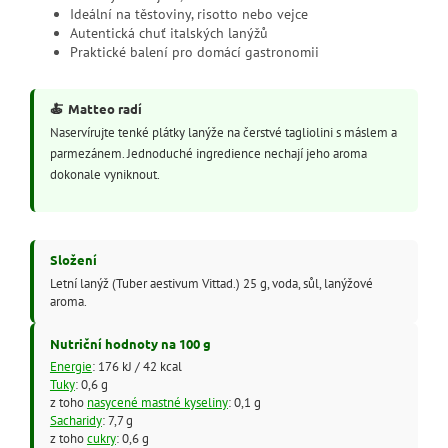
Ideální na těstoviny, risotto nebo vejce
Autentická chuť italských lanýžů
Praktické balení pro domácí gastronomii
🍝
Matteo radí
Naservírujte tenké plátky lanýže na čerstvé tagliolini s máslem a
parmezánem. Jednoduché ingredience nechají jeho aroma
dokonale vyniknout.
Složení
Letní lanýž (Tuber aestivum Vittad.) 25 g, voda, sůl, lanýžové
aroma.
Nutriční hodnoty na 100 g
Energie
: 176 kJ / 42 kcal
Tuky
: 0,6 g
z toho
nasycené mastné kyseliny
: 0,1 g
Sacharidy
: 7,7 g
z toho
cukry
: 0,6 g