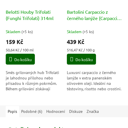
Belotti Houby Trifolati
Bartolini Carpaccio z
(Funghi Trifolati) 314ml
černého lanýže (Carpaccio
di Tartufo Nero) 85g
Skladem
(
>5 ks
)
Skladem
(
>5 ks
)
159 Kč
439 Kč
Měrná
Měrná
50,64 Kč / 100 ml
516,47 Kč / 100 g
cena:
cena:
Do košíku
Do košíku
Směs grilovaných hub Trifolati
Luxusní carpaccio z černého
je lahodnou přílohou nebo
lanýže v extra panenském
přísadou k různým pokrmům.
olivovém oleji. Ideální na
Během grilování získávají
těstoviny, risotto nebo crostini.
houby bohatou a intenzivní
chuť, která se skvěle hodí do
různých...
Popis
Podobné (6)
Hodnocení
Diskuze
Značka