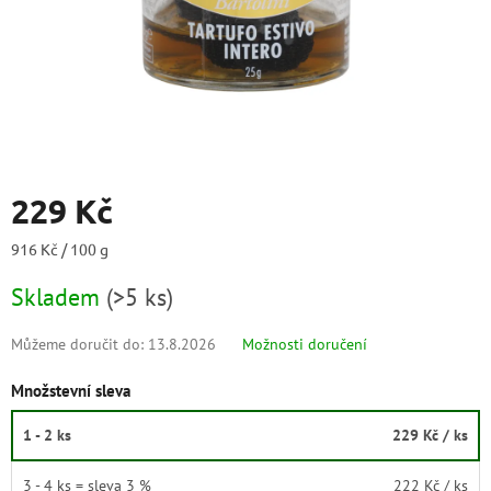
229 Kč
Měrná
916 Kč / 100 g
cena:
Skladem
(
>5 ks
)
Můžeme doručit do:
13.8.2026
Možnosti doručení
Množstevní sleva
1 - 2 ks
229 Kč
/ ks
3 - 4 ks = sleva 3 %
222 Kč
/ ks