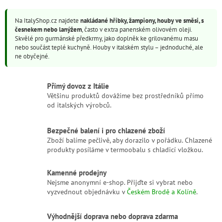
v
l
Na ItalyShop.cz najdete
nakládané hříbky, žampiony, houby ve směsi, s
á
česnekem nebo lanýžem
, často v extra panenském olivovém oleji.
d
Skvělé pro gurmánské předkrmy, jako doplněk ke grilovanému masu
a
nebo součást teplé kuchyně. Houby v italském stylu – jednoduché, ale
c
ne obyčejné.
í
p
r
Přímý dovoz z Itálie
v
Většinu produktů dovážíme bez prostředníků přímo
k
od italských výrobců.
y
v
ý
Bezpečné balení i pro chlazené zboží
p
Zboží balíme pečlivě, aby dorazilo v pořádku. Chlazené
i
produkty posíláme v termoobalu s chladicí vložkou.
s
u
Kamenné prodejny
Nejsme anonymní e-shop. Přijďte si vybrat nebo
vyzvednout objednávku v
Českém Brodě a Kolíně
.
Výhodnější doprava nebo doprava zdarma