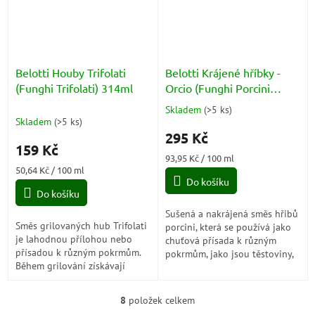
Belotti Houby Trifolati
Belotti Krájené hříbky -
(Funghi Trifolati) 314ml
Orcio (Funghi Porcini
Tagliati) 314ml
Skladem
(
>5 ks
)
Průměrné
Skladem
(
>5 ks
)
hodnocení
295 Kč
produktu
159 Kč
je
Měrná
93,95 Kč / 100 ml
4,7
Měrná
cena:
50,64 Kč / 100 ml
z
cena:
Do košíku
5
Do košíku
hvězdiček.
Sušená a nakrájená směs hřibů
Směs grilovaných hub Trifolati
porcini, která se používá jako
je lahodnou přílohou nebo
chuťová přísada k různým
přísadou k různým pokrmům.
pokrmům, jako jsou těstoviny,
Během grilování získávají
polévky, omáčky nebo
houby bohatou a intenzivní
pizzy. Všechny hříbky jsou
chuť, která se skvěle hodí do
vybírány a...
8
položek celkem
O
různých...