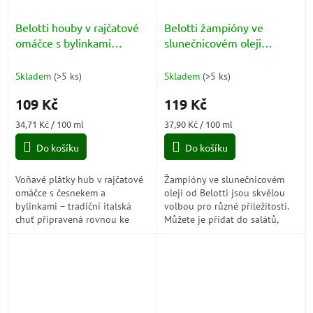
Belotti houby v rajčatové
Belotti žampióny ve
omáčce s bylinkami
slunečnicovém oleji
(Funghi a Fette alla
(Funghi Coltivati) 314ml
Pizzaiola) 314ml
Skladem
(
>5 ks
)
Skladem
(
>5 ks
)
109 Kč
119 Kč
Měrná
Měrná
34,71 Kč / 100 ml
37,90 Kč / 100 ml
cena:
cena:
Do košíku
Do košíku
Voňavé plátky hub v rajčatové
Žampióny ve slunečnicovém
omáčce s česnekem a
oleji od Belotti jsou skvělou
bylinkami – tradiční italská
volbou pro různé příležitosti.
chuť připravená rovnou ke
Můžete je přidat do salátů,
stolu. Ideální ke grilovanému
sendvičů, pizz, těstovin nebo je
masu, na topinky nebo jako
servírovat jako součást...
předkrm.