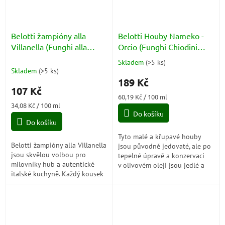
Belotti žampióny alla
Belotti Houby Nameko -
Villanella (Funghi alla
Orcio (Funghi Chiodini
Villanella) 314ml
Nameko) 314ml
Skladem
(
>5 ks
)
Průměrné
Skladem
(
>5 ks
)
hodnocení
189 Kč
produktu
107 Kč
je
Měrná
60,19 Kč / 100 ml
5,0
Měrná
cena:
34,08 Kč / 100 ml
z
cena:
Do košíku
5
Do košíku
hvězdiček.
Tyto malé a křupavé houby
Belotti žampióny alla Villanella
jsou původně jedovaté, ale po
jsou skvělou volbou pro
tepelné úpravě a konzervaci
milovníky hub a autentické
v olivovém oleji jsou jedlé a
italské kuchyně. Každý kousek
chutné!
žampiónu je plný bohaté a
intenzivní chuti, která se
skvěle...