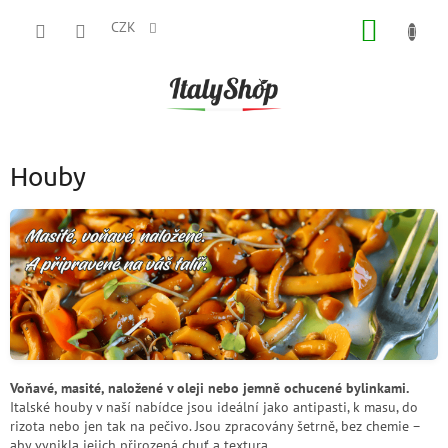
Přejít
NÁKUP
na
CZK
obsah
KOŠÍK
Houby
Voňavé, masité, naložené v oleji nebo jemně ochucené bylinkami.
Italské houby v naší nabídce jsou ideální jako antipasti, k masu, do
rizota nebo jen tak na pečivo. Jsou zpracovány šetrně, bez chemie –
aby vynikla jejich přirozená chuť a textura.