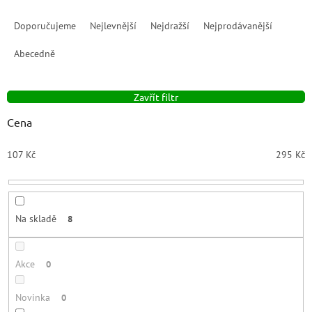
Ř
a
Doporučujeme
Nejlevnější
Nejdražší
Nejprodávanější
z
e
Abecedně
n
í
Zavřít filtr
p
r
Cena
o
d
107
Kč
295
Kč
u
k
t
ů
Na skladě
8
Akce
0
Novinka
0