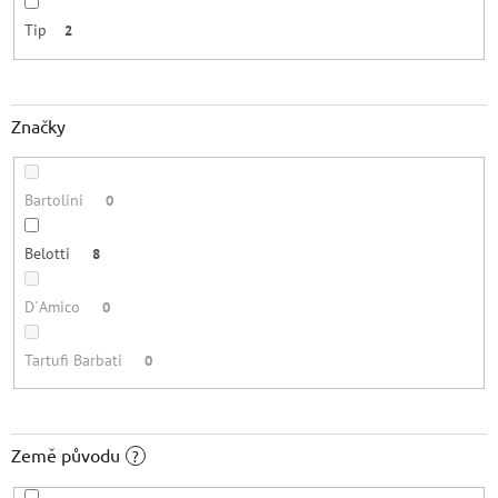
Tip
2
Značky
Bartolini
0
Belotti
8
D´Amico
0
Tartufi Barbati
0
Země původu
?