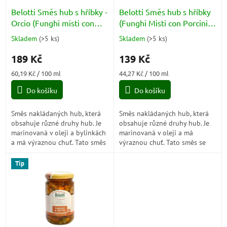
o
d
Belotti Směs hub s hříbky -
Belotti Směs hub s hříbky
u
Orcio (Funghi misti con
(Funghi Misti con Porcini)
k
porcini) 314ml
314ml
Skladem
(
>5 ks
)
Skladem
(
>5 ks
)
Průměrné
Průměrné
t
hodnocení
hodnocení
ů
189 Kč
139 Kč
produktu
produktu
je
je
Měrná
Měrná
60,19 Kč / 100 ml
44,27 Kč / 100 ml
5,0
4,3
cena:
cena:
z
z
Do košíku
Do košíku
5
5
hvězdiček.
hvězdiček.
Směs nakládaných hub, která
Směs nakládaných hub, která
obsahuje různé druhy hub. Je
obsahuje různé druhy hub. Je
marinovaná v oleji a bylinkách
marinovaná v oleji a má
a má výraznou chuť. Tato směs
výraznou chuť. Tato směs se
je ideální jako přísada do
často používá jako přísada do
různých jídel, jako jsou...
různých jídel, jako jsou
Tip
těstoviny,...