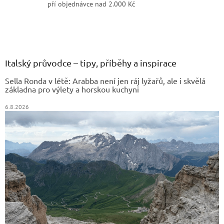
pří objednávce nad 2.000 Kč
Z
á
p
a
Italský průvodce – tipy, příběhy a inspirace
t
Sella Ronda v létě: Arabba není jen ráj lyžařů, ale i skvělá
í
základna pro výlety a horskou kuchyni
6.8.2026