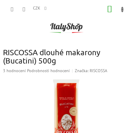
Přejít
NÁKUP
na
CZK
obsah
KOŠÍK
RISCOSSA dlouhé makarony
(Bucatini) 500g
Průměrné
3 hodnocení
Podrobnosti hodnocení
Značka:
RISCOSSA
hodnocení
produktu
je
5,0
z
5
hvězdiček.