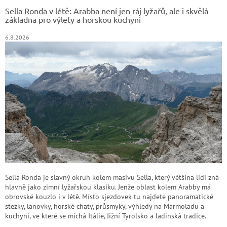
t
Sella Ronda v létě: Arabba není jen ráj lyžařů, ale i skvělá
í
základna pro výlety a horskou kuchyni
6.8.2026
Sella Ronda je slavný okruh kolem masivu Sella, který většina lidí zná
hlavně jako zimní lyžařskou klasiku. Jenže oblast kolem Arabby má
obrovské kouzlo i v létě. Místo sjezdovek tu najdete panoramatické
stezky, lanovky, horské chaty, průsmyky, výhledy na Marmoladu a
kuchyni, ve které se míchá Itálie, Jižní Tyrolsko a ladinská tradice.