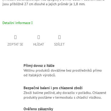
jsou přibližně 27 cm dlouhé a jejich průměr je 1,8 mm.
Detailní informace
ZEPTAT SE
HLÍDAT
SDÍLET
Přímý dovoz z Itálie
Většinu produktů dovážíme bez prostředníků přímo
od italských výrobců.
Bezpečné balení i pro chlazené zboží
Zboží balíme pečlivě, aby dorazilo v pořádku. Chlazené
produkty posíláme v termoobalu s chladicí vložkou.
Ověřeno zákazníky