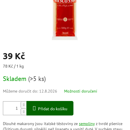
39 Kč
Měrná
78 Kč / 1 kg
cena:
Skladem
(
>5 ks
)
Můžeme doručit do:
12.8.2026
Možnosti doručení
Přidat do košíku
Dlouhé makarony jsou italské těstoviny ze
semoliny
z tvrdé pšenice
(Triticum durum), silnější než špagety a uvnitř duté. V suchém stavu