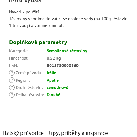
Obsahuje pšenici.
Návod k použití
Těstoviny vhodíme do vařící se osolené vody (na 100g těstovin
1 litr vody) a vaříme 7 minut.
Doplňkové parametry
Kategorie
:
Semolinové těstoviny
Hmotnost
:
0.52 kg
EAN
:
8011780000960
?
Země původu
:
Itálie
?
Region
:
Apulie
?
Druh těstovin
:
semolinové
?
Délka těstovin
:
Dlouhé
Z
á
p
a
Italský průvodce – tipy, příběhy a inspirace