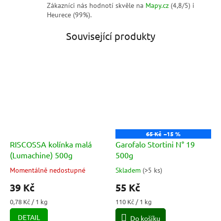
Zákazníci nás hodnotí skvěle na
Mapy.cz
(4,8/5) i
Heurece (99%).
Související produkty
65 Kč
–15 %
RISCOSSA kolínka malá
Garofalo Stortini N° 19
(Lumachine) 500g
500g
Momentálně nedostupné
Skladem
(
>5 ks
)
Průměrné
Průměrné
hodnocení
hodnocení
39 Kč
55 Kč
produktu
produktu
je
je
Měrná
Měrná
0,78 Kč / 1 kg
110 Kč / 1 kg
5,0
5,0
cena:
cena:
DETAIL
Do košíku
z
z