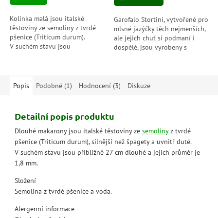
5
5
hvězdiček.
hvězdiček.
Kolínka malá jsou italské
Garofalo Stortini, vytvořené pro
těstoviny ze semoliny z tvrdé
mlsné jazýčky těch nejmenších,
pšenice (Triticum durum).
ale jejich chuť si podmaní i
V suchém stavu jsou
dospělé, jsou vyrobeny s
1 cm velké.Pro svůj drobnější
řemeslnou dovedností a tažené
tvar jsou vyhledávanou...
bronzem, aby...
Popis
Podobné (1)
Hodnocení (3)
Diskuze
Detailní popis produktu
Dlouhé makarony jsou italské těstoviny ze
semoliny
z tvrdé
pšenice (Triticum durum), silnější než špagety a uvnitř duté.
V suchém stavu jsou přibližně 27 cm dlouhé a jejich průměr je
1,8 mm.
Složení
Semolina z tvrdé pšenice a voda.
Alergenní informace