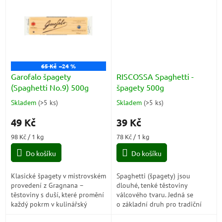
jsou ideální pro...
65 Kč
–24 %
Garofalo špagety
RISCOSSA Spaghetti -
(Spaghetti No.9) 500g
špagety 500g
Skladem
(
>5 ks
)
Skladem
(
>5 ks
)
Průměrné
Průměrné
hodnocení
hodnocení
49 Kč
39 Kč
produktu
produktu
je
je
Měrná
Měrná
98 Kč / 1 kg
78 Kč / 1 kg
5,0
5,0
cena:
cena:
z
z
Do košíku
Do košíku
5
5
hvězdiček.
hvězdiček.
Klasické špagety v mistrovském
Spaghetti (špagety) jsou
provedení z Gragnana –
dlouhé, tenké těstoviny
těstoviny s duší, které promění
válcového tvaru. Jedná se
každý pokrm v kulinářský
o základní druh pro tradiční
zážitek. Garofalo Spaghetti
italskou kuchyni. Jsou