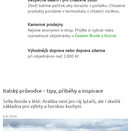
i
Zboží balíme pečlivě, aby dorazilo v pořádku. Chlazené
s
produkty posíláme v termoobalu s chladicí vložkou.
u
Kamenné prodejny
Nejsme anonymní e-shop. Přijďte si vybrat nebo
vyzvednout objednávku v
Českém Brodě a Kolíně
.
Výhodnější doprava nebo doprava zdarma
pří objednávce nad 2.000 Kč
Z
á
p
a
Italský průvodce – tipy, příběhy a inspirace
t
Sella Ronda v létě: Arabba není jen ráj lyžařů, ale i skvělá
í
základna pro výlety a horskou kuchyni
6.8.2026