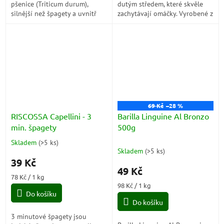
pšenice (Triticum durum),
dutým středem, které skvěle
silnější než špagety a uvnitř
zachytávají omáčky. Vyrobené z
duté. V suchém stavu jsou
prvotřídní tvrdé pšenice, jsou
přibližně 27 cm...
ideální pro pokrmy s...
69 Kč
–28 %
RISCOSSA Capellini - 3
Barilla Linguine Al Bronzo
min. špagety
500g
Skladem
(
>5 ks
)
Průměrné
Skladem
(
>5 ks
)
hodnocení
39 Kč
produktu
49 Kč
je
Měrná
78 Kč / 1 kg
5,0
cena:
Měrná
98 Kč / 1 kg
z
Do košíku
cena:
5
Do košíku
hvězdiček.
3 minutové špagety jsou