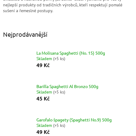
nejlepší produkty od tradičních výrobců, kteří respektují pomalé
sušení a řemeslné postupy.
Nejprodávanější
La Molisana Spaghetti (No. 15) 500g
Skladem
(
>5 ks
)
49 Kč
Barilla Spaghetti Al Bronzo 500g
Skladem
(
>5 ks
)
45 Kč
Garofalo špagety (Spaghetti No.9) 500g
Skladem
(
>5 ks
)
49 Kč