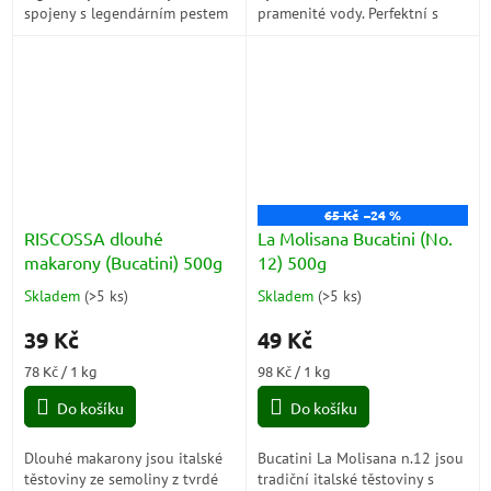
spojeny s legendárním pestem
pramenité vody. Perfektní s
alla Genovese. Díky svému
omáčkami na bázi česneku,
plochému tvaru dokonale
rajčat nebo masa.
zachytí...
65 Kč
–24 %
RISCOSSA dlouhé
La Molisana Bucatini (No.
makarony (Bucatini) 500g
12) 500g
Skladem
(
>5 ks
)
Skladem
(
>5 ks
)
Průměrné
Průměrné
hodnocení
hodnocení
39 Kč
49 Kč
produktu
produktu
je
je
Měrná
Měrná
78 Kč / 1 kg
98 Kč / 1 kg
5,0
5,0
cena:
cena:
z
z
Do košíku
Do košíku
5
5
hvězdiček.
hvězdiček.
Dlouhé makarony jsou italské
Bucatini La Molisana n.12 jsou
těstoviny ze semoliny z tvrdé
tradiční italské těstoviny s