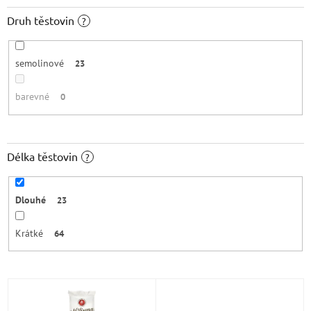
Druh těstovin
?
semolinové
23
barevné
0
Délka těstovin
?
Dlouhé
23
Krátké
64
V
ý