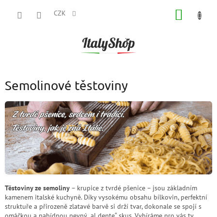
Přejít
NÁKUP
na
CZK
obsah
KOŠÍK
Semolinové těstoviny
Těstoviny ze semoliny
– krupice z tvrdé pšenice – jsou základním
kamenem italské kuchyně. Díky vysokému obsahu bílkovin, perfektní
struktuře a přirozeně zlatavé barvě si drží tvar, dokonale se spojí s
omáčkou a nabídnou pevný „al dente“ skus. Vybíráme pro vás ty