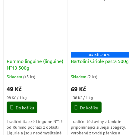
omáčkou, aglio olio e
Vyrobené z vysoce kvalitní...
peperoncino i s mořskými
plody. Ideální...
85 Kč
–18 %
Rummo linguine (linguine)
Bartolini Ciriole pasta 500g
N°13 500g
Skladem
(
>5 ks
)
Skladem
(
2 ks
)
Průměrné
Průměrné
hodnocení
hodnocení
49 Kč
69 Kč
produktu
produktu
je
je
Měrná
Měrná
98 Kč / 1 kg
138 Kč / 1 kg
4,5
5,0
cena:
cena:
z
z
Do košíku
Do košíku
5
5
hvězdiček.
hvězdiček.
Tradiční italské Linguine N°13
Tradiční těstoviny z Umbrie
od Rummo pochází z oblasti
připomínající silnější špagety,
Ligurie a jsou neodmyslitelně
vyrobené z tvrdé pšenice a