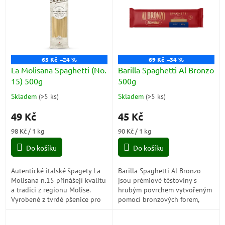
p
i
s
p
r
o
65 Kč
–24 %
69 Kč
–34 %
d
La Molisana Spaghetti (No.
Barilla Spaghetti Al Bronzo
u
15) 500g
500g
k
Skladem
(
>5 ks
)
Skladem
(
>5 ks
)
Průměrné
Průměrné
t
hodnocení
hodnocení
ů
49 Kč
45 Kč
produktu
produktu
je
je
Měrná
Měrná
98 Kč / 1 kg
90 Kč / 1 kg
5,0
5,0
cena:
cena:
z
z
Do košíku
Do košíku
5
5
hvězdiček.
hvězdiček.
Autentické italské špagety La
Barilla Spaghetti Al Bronzo
Molisana n.15 přinášejí kvalitu
jsou prémiové těstoviny s
a tradici z regionu Molise.
hrubým povrchem vytvořeným
Vyrobené z tvrdé pšenice pro
pomocí bronzových forem,
perfektní al dente strukturu,
které dokonale zachycují
jsou ideální volbou pro...
omáčky. Mají jemnou texturu a