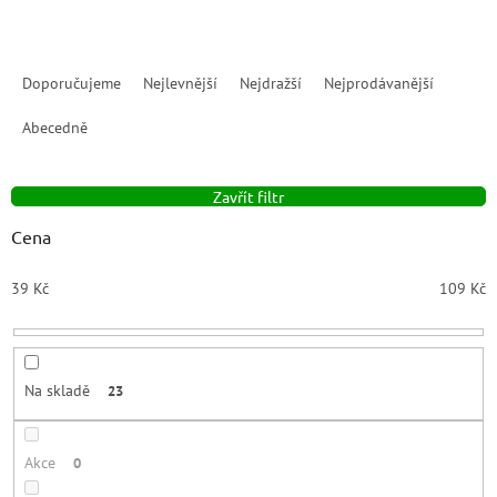
Ř
a
Doporučujeme
Nejlevnější
Nejdražší
Nejprodávanější
z
e
Abecedně
n
í
Zavřít filtr
p
r
Cena
o
d
39
Kč
109
Kč
u
k
t
ů
Na skladě
23
Akce
0