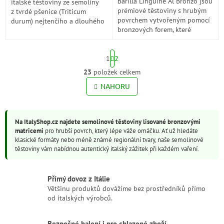
Barilla Linguine Al Bronzo jsou
italské těstoviny ze semoliny
prémiové těstoviny s hrubým
z tvrdé pšenice (Triticum
povrchem vytvořeným pomocí
durum) nejtenčího a dlouhého
bronzových forem, které
tvaru. V suchém stavu jsou
dokonale zachycují omáčky.
přibližně 27 cm...
Mají jemnou texturu a jsou
S
ideální pro...
1
2
t
r
23
položek celkem
O
á
v
NAHORU
n
l
k
o
á
v
d
á
Na ItalyShop.cz najdete semolinové těstoviny lisované bronzovými
a
n
matricemi
pro hrubší povrch, který lépe váže omáčku. Ať už hledáte
c
í
klasické formáty nebo méně známé regionální tvary, naše semolinové
í
těstoviny vám nabídnou autentický italský zážitek při každém vaření.
p
r
v
Přímý dovoz z Itálie
k
Většinu produktů dovážíme bez prostředníků přímo
y
od italských výrobců.
v
ý
p
Bezpečné balení i pro chlazené zboží