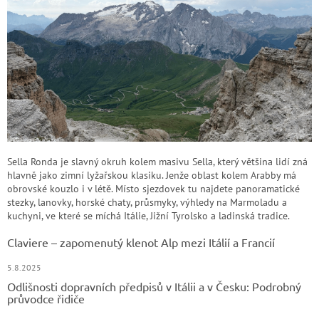
Sella Ronda je slavný okruh kolem masivu Sella, který většina lidí zná
hlavně jako zimní lyžařskou klasiku. Jenže oblast kolem Arabby má
obrovské kouzlo i v létě. Místo sjezdovek tu najdete panoramatické
stezky, lanovky, horské chaty, průsmyky, výhledy na Marmoladu a
kuchyni, ve které se míchá Itálie, Jižní Tyrolsko a ladinská tradice.
Claviere – zapomenutý klenot Alp mezi Itálií a Francií
5.8.2025
Odlišnosti dopravních předpisů v Itálii a v Česku: Podrobný
průvodce řidiče