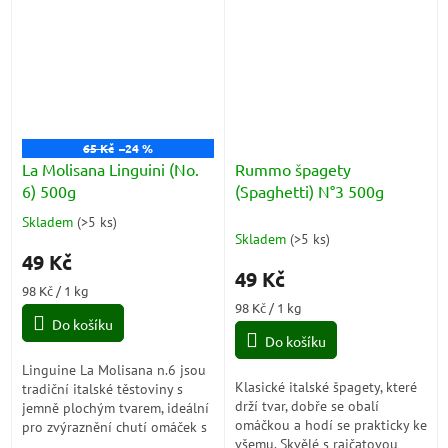
jsou poctou italské tradici a
vyrobeny z tvrdé pšeničné
kvalitě....
mouky.
65 Kč
–24 %
La Molisana Linguini (No.
Rummo špagety
6) 500g
(Spaghetti) N°3 500g
Skladem
(
>5 ks
)
Průměrné
Skladem
(
>5 ks
)
hodnocení
49 Kč
produktu
49 Kč
je
Měrná
98 Kč / 1 kg
5,0
cena:
Měrná
98 Kč / 1 kg
z
Do košíku
cena:
5
Do košíku
hvězdiček.
Linguine La Molisana n.6 jsou
Klasické italské špagety, které
tradiční italské těstoviny s
drží tvar, dobře se obalí
jemně plochým tvarem, ideální
omáčkou a hodí se prakticky ke
pro zvýraznění chutí omáček s
všemu. Skvělé s rajčatovou
mořskými plody nebo pestem.