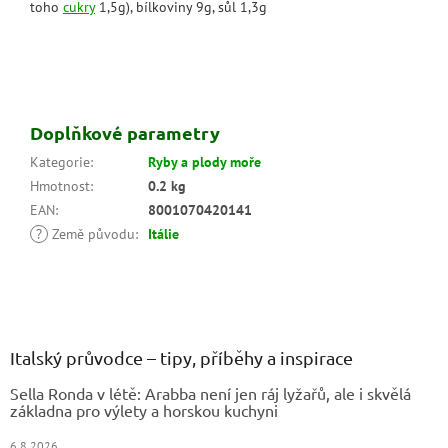
toho
cukry
1,5g), bílkoviny 9g, sůl 1,3g
Doplňkové parametry
Kategorie
:
Ryby a plody moře
Hmotnost
:
0.2 kg
EAN
:
8001070420141
?
Země původu
:
Itálie
Z
á
p
a
Italský průvodce – tipy, příběhy a inspirace
t
Sella Ronda v létě: Arabba není jen ráj lyžařů, ale i skvělá
í
základna pro výlety a horskou kuchyni
6.8.2026