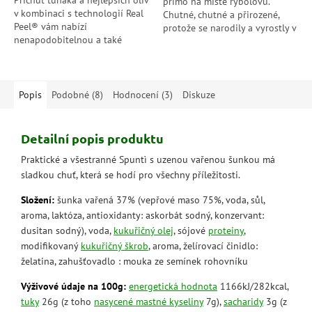
Příchuť tuňáka a nejlepších oliv
přímo na místě rybolovu.
v kombinaci s technologií Real
Chutné, chutné a přirozené,
Peel® vám nabízí
protože se narodily a vyrostly v
nenapodobitelnou a také
čistých vodách Atlantského
udržitelnou chuť. Stačí otevřít
oceánu a poté se nedotčené...
plechovku pomocí nového
snadno...
Popis
Podobné (8)
Hodnocení (3)
Diskuze
Detailní popis produktu
Praktické a všestranné Spuntì s uzenou vařenou šunkou má
sladkou chuť, která se hodí pro všechny příležitosti.
Složení:
šunka vařená 37% (vepřové maso 75%, voda, sůl,
aroma, laktóza, antioxidanty: askorbát sodný, konzervant:
dusitan sodný), voda,
kukuřičný olej
, sójové
proteiny
,
modifikovaný
kukuřičný škrob
, aroma, želírovací činidlo:
želatina, zahušťovadlo : mouka ze semínek rohovníku
Výživové údaje na 100g:
energetická hodnota
1166kJ/282kcal,
tuky
26g (z toho
nasycené mastné kyseliny
7g),
sacharidy
3g (z