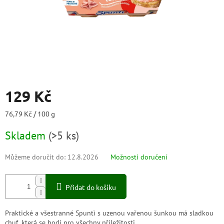
129 Kč
Měrná
76,79 Kč / 100 g
cena:
Skladem
(
>5 ks
)
Můžeme doručit do:
12.8.2026
Možnosti doručení
Přidat do košíku
Praktické a všestranné Spuntì s uzenou vařenou šunkou má sladkou
chuť, která se hodí pro všechny příležitosti.