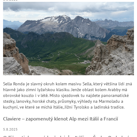
Sella Ronda je slavný okruh kolem masivu Sella, který většina lidí zná
hlavně jako zimní lyžařskou klasiku. Jenže oblast kolem Arabby má
obrovské kouzlo i v létě. Místo sjezdovek tu najdete panoramatické
stezky, lanovky, horské chaty, průsmyky, výhledy na Marmoladu a
kuchyni, ve které se míchá Itálie, Jižní Tyrolsko a ladinská tradice.
Claviere – zapomenutý klenot Alp mezi Itálií a Francií
5.8.2025