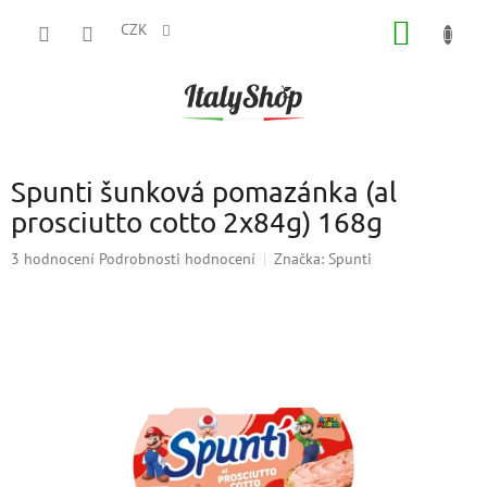
Přejít
NÁKUP
na
CZK
obsah
KOŠÍK
Spunti šunková pomazánka (al
prosciutto cotto 2x84g) 168g
Průměrné
3 hodnocení
Podrobnosti hodnocení
Značka:
Spunti
hodnocení
produktu
je
3,0
z
5
hvězdiček.