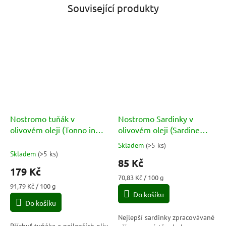
Související produkty
Nostromo tuňák v
Nostromo Sardinky v
olivovém oleji (Tonno in
olivovém oleji (Sardine
Olio Extravergine di Oliva Il
all’Olio di Oliva) 120g
Skladem
(
>5 ks
)
Průměrné
Deciso 3x65g) 195g
Skladem
(
>5 ks
)
hodnocení
85 Kč
produktu
179 Kč
je
Měrná
70,83 Kč / 100 g
4,8
Měrná
cena:
91,79 Kč / 100 g
cena:
Do košíku
z
Do košíku
5
hvězdiček.
Nejlepší sardinky zpracovávané