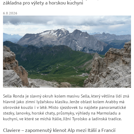
základna pro výlety a horskou kuchyni
6.8.2026
Sella Ronda je slavný okruh kolem masivu Sella, který většina lidí zná
hlavně jako zimní lyžařskou klasiku. Jenže oblast kolem Arabby má
obrovské kouzlo i v létě. Místo sjezdovek tu najdete panoramatické
stezky, lanovky, horské chaty, průsmyky, výhledy na Marmoladu a
kuchyni, ve které se míchá Itálie, Jižní Tyrolsko a ladinská tradice.
Claviere – zapomenutý klenot Alp mezi Itálií a Francií