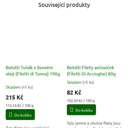
Související produkty
Belotti Tuňák v livovém
Belotti Filety ančoviček
oleji (Filetti di Tonna) 190g
(Filetti Di Acciughe) 80g
Skladem
(
>5 ks
)
Průměrné
Skladem
(
>5 ks
)
hodnocení
82 Kč
produktu
215 Kč
je
Měrná
102,50 Kč / 100 g
5,0
Měrná
cena:
113,16 Kč / 100 g
cena:
Do košíku
z
Do košíku
5
hvězdiček.
Tyto jemné a chutné filety jsou