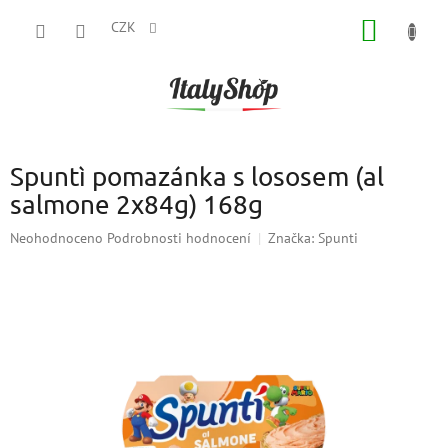
Přejít
NÁKUP
na
CZK
obsah
KOŠÍK
Spuntì pomazánka s lososem (al
salmone 2x84g) 168g
Průměrné
Neohodnoceno
Podrobnosti hodnocení
Značka:
Spunti
hodnocení
produktu
je
0,0
z
5
hvězdiček.