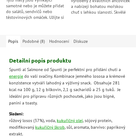
Tyto filety jsou vynikající
vyrobeny z kvalitních ančoviček
samotné nebo je můžete přidat
a nabízejí bohatou mořskou
do salátů, sendvičů nebo
chuť s lehkou slaností. Skvělé
těstovinových omáček. Užijte si
jako přísada do salátů,
autentickou mořskou lahůdku s
těstovinových omáček, pizz
tuňákem v olivovém oleji od...
nebo...
Popis
Podobné (8)
Hodnocení
Diskuze
Detailní popis produktu
Spuntì al Salmone od Spuntì je perfektní pro přidání chuti a
energie
do vaší svačiny. Kombinace jemného lososa a krémové
konzistence vytváří lahodný a výživný snack. Obsahuje 281
kcal na 100 g, 12 g bílkovin, 2,1 g sacharidů a 25 g tuků. Je
ideální pro přípravu různých pochoutek, jako jsou bignè,
panini a toasty.
Složení:
růžový losos (37%), voda,
kukuřičný olej
, sójový protein,
modifikovaný
kukuřičný škrob
, sůl, aromata, barvivo: paprikový
extrakt.