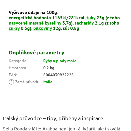
Výživové údaje na 100g:
energetická hodnota 1165kJ/281kcal,
tuky
25g (z toho
nasycené mastné kyseliny
3,7g),
sacharidy
2,1g (z toho
cukry
0,5g),
bílkoviny
12g, sůl 0,8g
Doplňkové parametry
Kategorie
:
Ryby a plody moře
Hmotnost
:
0.2 kg
EAN
:
8004030922228
?
Země původu
:
Itálie
Z
á
p
a
Italský průvodce – tipy, příběhy a inspirace
t
Sella Ronda v létě: Arabba není jen ráj lyžařů, ale i skvělá
í