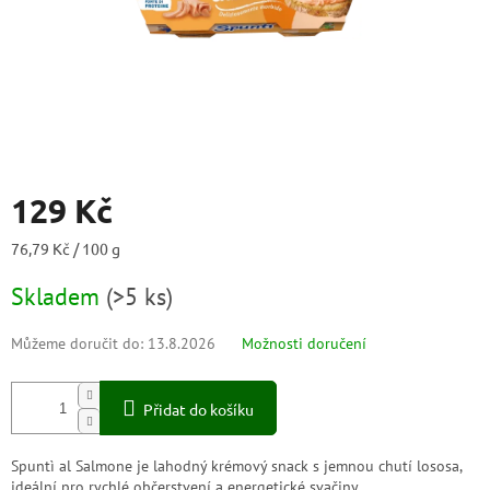
129 Kč
Měrná
76,79 Kč / 100 g
cena:
Skladem
(
>5 ks
)
Můžeme doručit do:
13.8.2026
Možnosti doručení
Přidat do košíku
Spuntì al Salmone je lahodný krémový snack s jemnou chutí lososa,
ideální pro rychlé občerstvení a energetické svačiny.