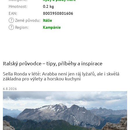
Hmotnost
:
0.2 kg
EAN
:
8003950801606
?
Země původu
:
Itálie
?
Region
:
Kampánie
Z
á
p
a
Italský průvodce – tipy, příběhy a inspirace
t
Sella Ronda v létě: Arabba není jen ráj lyžařů, ale i skvělá
í
základna pro výlety a horskou kuchyni
6.8.2026