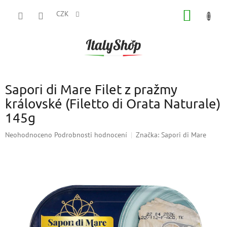
Přejít
NÁKUP
na
CZK
obsah
KOŠÍK
Sapori di Mare Filet z pražmy
královské (Filetto di Orata Naturale)
145g
Průměrné
Neohodnoceno
Podrobnosti hodnocení
Značka:
Sapori di Mare
hodnocení
produktu
je
0,0
z
5
hvězdiček.