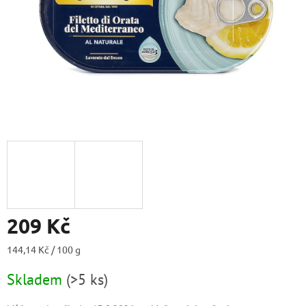
209 Kč
Měrná
144,14 Kč / 100 g
cena:
Skladem
(
>5 ks
)