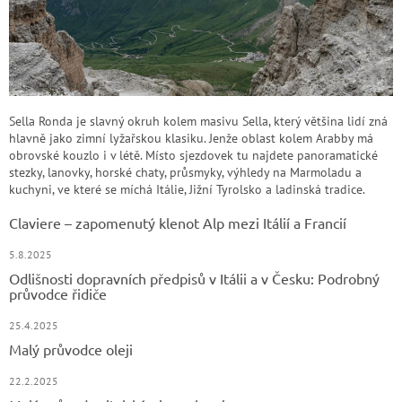
Sella Ronda je slavný okruh kolem masivu Sella, který většina lidí zná
hlavně jako zimní lyžařskou klasiku. Jenže oblast kolem Arabby má
obrovské kouzlo i v létě. Místo sjezdovek tu najdete panoramatické
stezky, lanovky, horské chaty, průsmyky, výhledy na Marmoladu a
kuchyni, ve které se míchá Itálie, Jižní Tyrolsko a ladinská tradice.
Claviere – zapomenutý klenot Alp mezi Itálií a Francií
5.8.2025
Odlišnosti dopravních předpisů v Itálii a v Česku: Podrobný
průvodce řidiče
25.4.2025
Malý průvodce oleji
22.2.2025