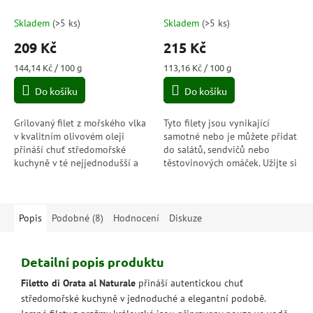
Grigliato in Olio D'Oliva)
145g
Skladem
(
>5 ks
)
Skladem
(
>5 ks
)
209 Kč
215 Kč
Měrná
Měrná
144,14 Kč / 100 g
113,16 Kč / 100 g
cena:
cena:
Do košíku
Do košíku
Grilovaný filet z mořského vlka
Tyto filety jsou vynikající
v kvalitním olivovém oleji
samotné nebo je můžete přidat
přináší chuť středomořské
do salátů, sendvičů nebo
kuchyně v té nejjednodušší a
těstovinových omáček. Užijte si
nejčistší podobě. Jemné bílé
autentickou mořskou lahůdku s
maso bez kostí a kůže je...
tuňákem v olivovém oleji od...
Popis
Podobné (8)
Hodnocení
Diskuze
Detailní popis produktu
Filetto di Orata al Naturale
přináší autentickou chuť
středomořské kuchyně v jednoduché a elegantní podobě.