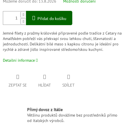
Můžeme doručit do:
13.8.2026
Možnosti doručení
Přidat do košíku
Jemné filety z pražmy královské připravené podle tradice z Cetary na
Amalfském pobřeží vás překvapí svou lehkou chutí, šťavnatostí a
jednoduchostí. Delikátní bílé maso s kapkou citronu je ideální pro
rychlé a zdravé jídlo inspirované středomořskou kuchyní.
Detailní informace
ZEPTAT SE
HLÍDAT
SDÍLET
Přímý dovoz z Itálie
Většinu produktů dovážíme bez prostředníků přímo
od italských výrobců.