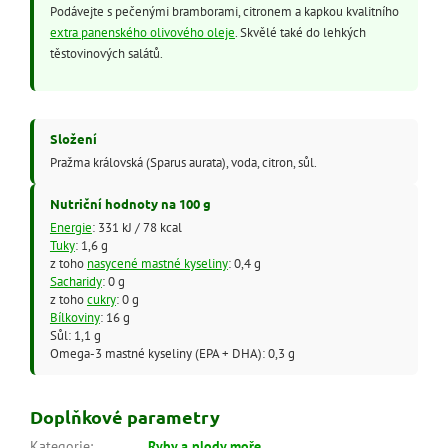
Podávejte s pečenými bramborami, citronem a kapkou kvalitního
extra panenského olivového oleje
. Skvělé také do lehkých
těstovinových salátů.
Složení
Pražma královská (Sparus aurata), voda, citron, sůl.
Nutriční hodnoty na 100 g
Energie
: 331 kJ / 78 kcal
Tuky
: 1,6 g
z toho
nasycené mastné kyseliny
: 0,4 g
Sacharidy
: 0 g
z toho
cukry
: 0 g
Bílkoviny
: 16 g
Sůl: 1,1 g
Omega-3 mastné kyseliny (EPA + DHA): 0,3 g
Doplňkové parametry
Kategorie
:
Ryby a plody moře