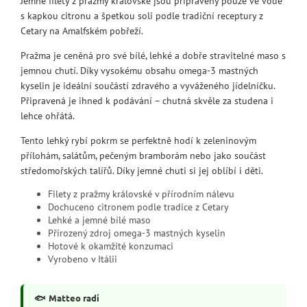
Jemné filety z pražmy královské jsou připraveny pouze ve vodě
s kapkou citronu a špetkou soli podle tradiční receptury z
Cetary na Amalfském pobřeží.
Pražma je ceněná pro své bílé, lehké a dobře stravitelné maso s
jemnou chutí. Díky vysokému obsahu omega-3 mastných
kyselin je ideální součástí zdravého a vyváženého jídelníčku.
Připravená je ihned k podávání – chutná skvěle za studena i
lehce ohřátá.
Tento lehký rybí pokrm se perfektně hodí k zeleninovým
přílohám, salátům, pečeným bramborám nebo jako součást
středomořských talířů. Díky jemné chuti si jej oblíbí i děti.
Filety z pražmy královské v přírodním nálevu
Dochuceno citronem podle tradice z Cetary
Lehké a jemné bílé maso
Přirozený zdroj omega-3 mastných kyselin
Hotové k okamžité konzumaci
Vyrobeno v Itálii
🐟
Matteo radí