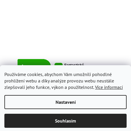
Používáme cookies, abychom Vám umožnili pohodlné
prohlížení webu a díky analýze provozu webu neustále
zlepšovali jeho funkce, výkon a použitelnost.
Více informací
Vytvořil Shoptet
Nastavení
Copyright 2026
ItalyShop.cz
. Všechna práva vyhrazena.
Upravit
Souhlasím
nastavení cookies