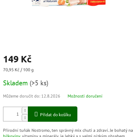
149 Kč
Měrná
70,95 Kč / 100 g
cena:
Skladem
(
>5 ks
)
Můžeme doručit do:
12.8.2026
Možnosti doručení
Přidat do košíku
Přírodní tuňák Nostromo, ten správný mix chuti a zdraví. Je bohatý na
bílkoviny
, vitamíny a minerály, je lehký a s velmi nízkým obsahem