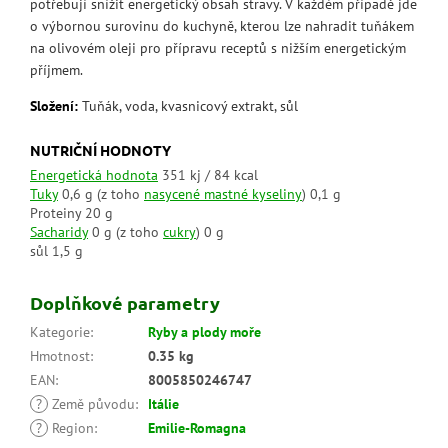
potřebují snížit energetický obsah stravy. V každém případě jde
o výbornou surovinu do kuchyně, kterou lze nahradit tuňákem
na olivovém oleji pro přípravu receptů s nižším energetickým
příjmem.
Složení:
Tuňák, voda, kvasnicový extrakt, sůl
NUTRIČNÍ HODNOTY
Energetická hodnota
351 kj / 84 kcal
Tuky
0,6 g
(z toho
nasycené mastné kyseliny
)
0,1 g
Proteiny
20 g
Sacharidy
0 g
(z toho
cukry
)
0 g
sůl
1,5 g
Doplňkové parametry
Kategorie
:
Ryby a plody moře
Hmotnost
:
0.35 kg
EAN
:
8005850246747
?
Země původu
:
Itálie
?
Region
:
Emilie-Romagna