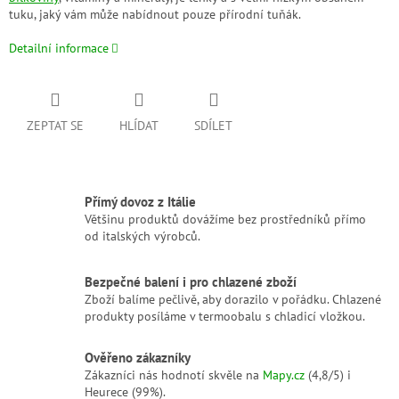
tuku, jaký vám může nabídnout pouze přírodní tuňák.
Detailní informace
ZEPTAT SE
HLÍDAT
SDÍLET
Přímý dovoz z Itálie
Většinu produktů dovážíme bez prostředníků přímo
od italských výrobců.
Bezpečné balení i pro chlazené zboží
Zboží balíme pečlivě, aby dorazilo v pořádku. Chlazené
produkty posíláme v termoobalu s chladicí vložkou.
Ověřeno zákazníky
Zákazníci nás hodnotí skvěle na
Mapy.cz
(4,8/5) i
Heurece (99%).