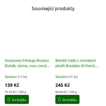
Související produkty
Nostromo Mix&go Rustica
Belotti Salát z mořských
(tuňák, cizrna, cous cous)
plodů (Insalata di Mare)
190g
290g
Skladem
(
>5 ks
)
Skladem
(
>5 ks
)
139 Kč
245 Kč
Měrná
Měrná
73,16 Kč / 100 g
84,48 Kč / 100 g
cena:
cena:
Do košíku
Do košíku