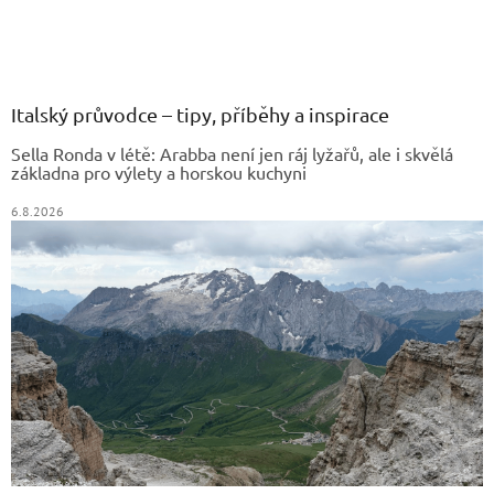
Z
á
p
a
Italský průvodce – tipy, příběhy a inspirace
t
Sella Ronda v létě: Arabba není jen ráj lyžařů, ale i skvělá
í
základna pro výlety a horskou kuchyni
6.8.2026