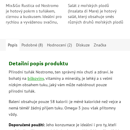
Mix&Go Rustica od Nostromo
Salát z mořských plodů
je hotový pokrm s tuňákem,
(Insalata di Mare) je hotový
cizrnou a kuskusem. Ideální pro
salát, který obsahuje směs
rychlou a vyváženou svačinu,
různých druhů mořských plodů
bohatý na bílkoviny a
jako jsou krevety, mořské řasy,
připravený k okamžité
mušle a calmara, marinovaných
konzumaci.
v oleji...
Popis
Podobné (8)
Hodnocení (2)
Diskuze
Značka
Detailní popis produktu
Přírodní tuňák Nostromo, ten správný mix chuti a zdraví. Je
bohatý na
bílkoviny
, vitamíny a minerály, je lehký a s velmi
nízkým obsahem tuku, jaký vám může nabídnout pouze
přírodní tuňák.
Balení obsahuje pouze 58 kalorií: je méně kalorické než vejce a
nemá téměř žádný příjem tuku. Omega-3 jsou však přítomny
vždy.
Doporučené použití:
Jeho konzumace je ideální i pro ty, kteří