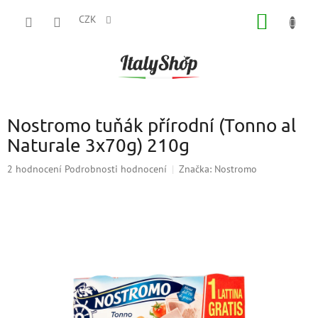
Přejít
NÁKUP
na
CZK
obsah
KOŠÍK
Nostromo tuňák přírodní (Tonno al
Naturale 3x70g) 210g
Průměrné
2 hodnocení
Podrobnosti hodnocení
Značka:
Nostromo
hodnocení
produktu
je
3,0
z
5
hvězdiček.