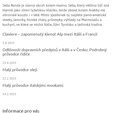
Sella Ronda je slavný okruh kolem masivu Sella, který většina lidí zná
hlavně jako zimní lyžařskou klasiku. Jenže oblast kolem Arabby má
obrovské kouzlo i v létě. Místo sjezdovek tu najdete panoramatické
stezky, lanovky, horské chaty, průsmyky, výhledy na Marmoladu a
kuchyni, ve které se míchá Itálie, Jižní Tyrolsko a ladinská tradice.
Claviere – zapomenutý klenot Alp mezi Itálií a Francií
5.8.2025
Odlišnosti dopravních předpisů v Itálii a v Česku: Podrobný
průvodce řidiče
25.4.2025
Malý průvodce oleji
22.2.2025
Malý průvodce italskými moukami
14.2.2025
Informace pro vás