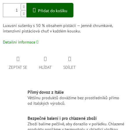
Přidat do košíku
Luxusní sušenky s 50 % obsahem pistácií — jemně chrumkavé,
intenzivní pistáciová chuť v každém kousku.
Detailní informace
ZEPTAT SE
HLÍDAT
SDÍLET
Přímý dovoz z Itálie
Většinu produktů dovážíme bez prostředníků přímo
od italských výrobců.
Bezpečné balení i pro chlazené zboží
Zboží balíme pečlivě, aby dorazilo v pořádku. Chlazené
produkty posíláme v termoobalu s chladicí vložkou.