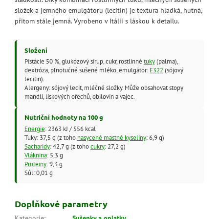
složek a jemného emulgátoru (lecitin) je textura hladká, hutná,
přitom stále jemná. Vyrobeno v Itálii s láskou k detailu.
Složení
Pistácie 50 %, glukózový sirup, cukr, rostlinné
tuky
(palma),
dextróza, plnotučné sušené mléko, emulgátor:
E322
(sójový
lecitin).
Alergeny: sójový lecit, mléčné složky. Může obsahovat stopy
mandlí, lískových ořechů, obilovin a vajec.
Nutriční hodnoty na 100 g
Energie
: 2363 kJ / 556 kcal
Tuky: 37,5 g (z toho
nasycené mastné kyseliny
: 6,9 g)
Sacharidy
: 42,7 g (z toho
cukry
: 27,2 g)
Vláknina
: 5,3 g
Proteiny
: 9,3 g
Sůl: 0,01 g
Doplňkové parametry
Kategorie
:
Sušenky a oplatky