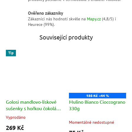
Ověřeno zákazníky
Zákazníci nás hodnotí skvěle na
Mapy.cz
(4,8/5) i
Heurece (99%).
Související produkty
Tip
135 Kč
–44 %
Golosi mandlovo-lískové
Mulino Bianco Cioccograno
sušenky s hořkou čokoládo
330g
(Baci di Dama Classici)
Vyprodáno
Průměrné
180g
Momentálně nedostupné
hodnocení
269 Kč
produktu