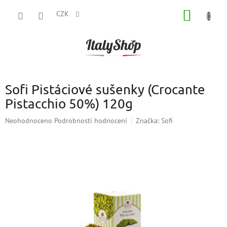
Přejít
NÁKUP
na
CZK
obsah
KOŠÍK
Sofi Pistáciové sušenky (Crocante
Pistacchio 50%) 120g
Průměrné
Neohodnoceno
Podrobnosti hodnocení
Značka:
Sofi
hodnocení
produktu
je
0,0
z
5
hvězdiček.