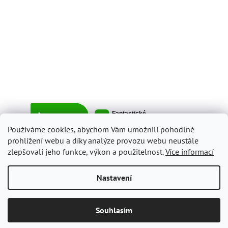
Používáme cookies, abychom Vám umožnili pohodlné
prohlížení webu a díky analýze provozu webu neustále
zlepšovali jeho funkce, výkon a použitelnost.
Více informací
Vytvořil Shoptet
Nastavení
Copyright 2026
ItalyShop.cz
. Všechna práva vyhrazena.
Upravit
Souhlasím
nastavení cookies