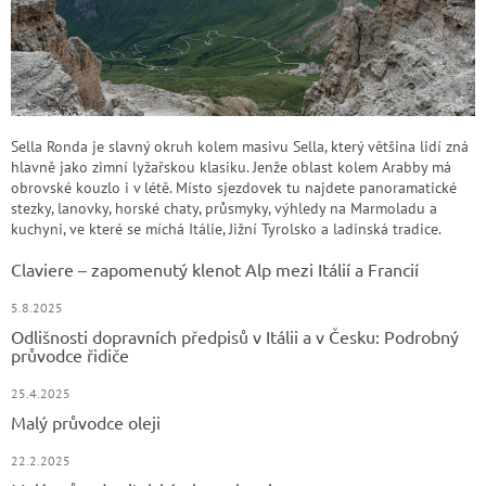
Sella Ronda je slavný okruh kolem masivu Sella, který většina lidí zná
hlavně jako zimní lyžařskou klasiku. Jenže oblast kolem Arabby má
obrovské kouzlo i v létě. Místo sjezdovek tu najdete panoramatické
stezky, lanovky, horské chaty, průsmyky, výhledy na Marmoladu a
kuchyni, ve které se míchá Itálie, Jižní Tyrolsko a ladinská tradice.
Claviere – zapomenutý klenot Alp mezi Itálií a Francií
5.8.2025
Odlišnosti dopravních předpisů v Itálii a v Česku: Podrobný
průvodce řidiče
25.4.2025
Malý průvodce oleji
22.2.2025