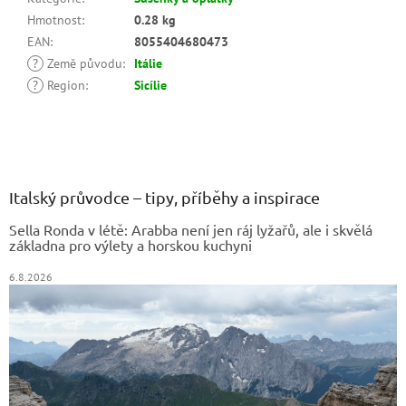
Hmotnost
:
0.28 kg
EAN
:
8055404680473
?
Země původu
:
Itálie
?
Region
:
Sicílie
Z
á
p
a
Italský průvodce – tipy, příběhy a inspirace
t
Sella Ronda v létě: Arabba není jen ráj lyžařů, ale i skvělá
í
základna pro výlety a horskou kuchyni
6.8.2026