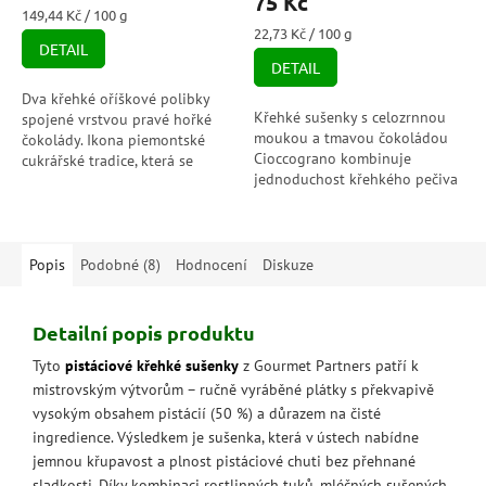
75 Kč
je
Měrná
149,44 Kč / 100 g
5,0
cena:
Měrná
22,73 Kč / 100 g
DETAIL
cena:
z
DETAIL
5
hvězdiček.
Dva křehké oříškové polibky
Křehké sušenky s celozrnnou
spojené vrstvou pravé hořké
moukou a tmavou čokoládou
čokolády. Ikona piemontské
Cioccograno kombinuje
cukrářské tradice, která se
jednoduchost křehkého pečiva
rozplývá na jazyku a voní po
s celozrnnou moukou
másle a pražených oříšcích.
s intenzivní chutí křehkého
pečiva...
Popis
Podobné (8)
Hodnocení
Diskuze
Detailní popis produktu
Tyto
pistáciové křehké sušenky
z Gourmet Partners patří k
mistrovským výtvorům – ručně vyráběné plátky s překvapivě
vysokým obsahem pistácií (50 %) a důrazem na čisté
ingredience. Výsledkem je sušenka, která v ústech nabídne
jemnou křupavost a plnost pistáciové chuti bez přehnané
sladkosti. Díky kombinaci rostlinných tuků, mléčných sušených