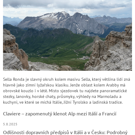
Sella Ronda je slavný okruh kolem masivu Sella, který většina lidí zná
hlavně jako zimní lyžařskou klasiku. Jenže oblast kolem Arabby má
obrovské kouzlo i v létě. Místo sjezdovek tu najdete panoramatické
stezky, lanovky, horské chaty, průsmyky, výhledy na Marmoladu a
kuchyni, ve které se míchá Itálie, Jižní Tyrolsko a ladinská tradice.
Claviere – zapomenutý klenot Alp mezi Itálií a Francií
5.8.2025
Odlišnosti dopravních předpisů v Itálii a v Česku: Podrobný