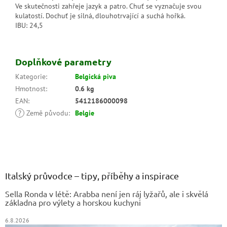
Ve skutečnosti zahřeje jazyk a patro. Chuť se vyznačuje svou
kulatostí. Dochuť je silná, dlouhotrvající a suchá hořká.
IBU: 24,5
Doplňkové parametry
Kategorie
:
Belgická piva
Hmotnost
:
0.6 kg
EAN
:
5412186000098
?
Země původu
:
Belgie
Z
á
p
a
Italský průvodce – tipy, příběhy a inspirace
t
Sella Ronda v létě: Arabba není jen ráj lyžařů, ale i skvělá
í
základna pro výlety a horskou kuchyni
6.8.2026