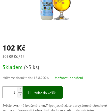
102 Kč
Měrná
309,09 Kč / 1 l
cena:
Skladem
(
>5 ks
)
Můžeme doručit do:
13.8.2026
Možnosti doručení
Přidat do košíku
Světlé svrchně kvašené pivo.Tripel jasně zlaté barvy. Jemné chmelové
aroma a překvapující plná chuť sladu se sladším dozníváním.