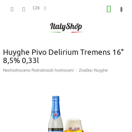
Přejít
NÁKUP
na
CZK
obsah
KOŠÍK
Huyghe Pivo Delirium Tremens 16°
8,5% 0,33l
Průměrné
Neohodnoceno
Podrobnosti hodnocení
Značka:
Huyghe
hodnocení
produktu
je
0,0
z
5
hvězdiček.