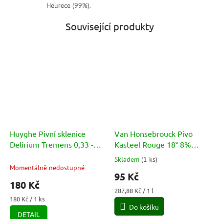
Heurece (99%).
Související produkty
Huyghe Pivní sklenice
Van Honsebrouck Pivo
Delirium Tremens 0,33 -
Kasteel Rouge 18° 8%
křivá nožička
0,33l
Skladem
(
1 ks
)
Průměrné
Momentálně nedostupné
hodnocení
95 Kč
produktu
180 Kč
je
Měrná
287,88 Kč / 1 l
5,0
Měrná
cena:
180 Kč / 1 ks
cena:
Do košíku
z
DETAIL
5