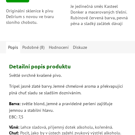
hvězdiček.
Je jedinečná směs Kasteel
Originální sklenice k pivu
Donker a macerovaných třešní.
Delirium s novou ve tvaru
Rubínově červená barva, pevná
sloního chobotu.
pěna a sladký začátek dávají
vzniknout speciálnímu pivu
s vyváženou chutí a jemnými...
Popis
Podobné (8)
Hodnocení
Diskuze
Detailní popis produktu
Světlé svrchně kvašené pivo.
Tripel jasně zlaté barvy. Jemné chmelové aroma a překvapující
plná chuť sladu se sladším dozníváním.
Barva:
světle blond, jemné a pravidelné perlení zajišťuje
jemnou a stabilní hlavu.
EBC: 7,5
Vůně:
Lehce sladová, příjemný dotek alkoholu, kořeněná.
Chuť:
Pocit, jako by v ústech zažehl zvukový výstřel alkoholu.