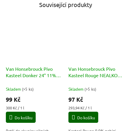
Související produkty
Van Honsebrouck Pivo
Van Honsebrouck Pivo
Kasteel Donker 24° 11%
Kasteel Rouge NEALKO
0,33l
0,33l
Skladem
(
>5 ks
)
Skladem
(
>5 ks
)
99 Kč
97 Kč
Měrná
Měrná
300 Kč / 1 l
293,94 Kč / 1 l
cena:
cena:
Do košíku
Do košíku