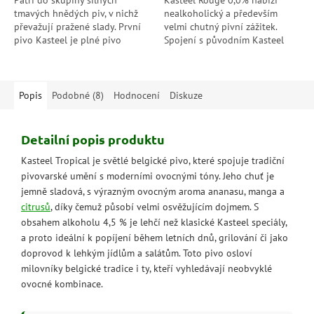
Patří do skupiny silných
Kasteel Rouge 0,0% nabízí
tmavých hnědých piv, v nichž
nealkoholický a především
převažují pražené slady. První
velmi chutný pivní zážitek.
pivo Kasteel je plné pivo
Spojení s původním Kasteel
s jasnými tóny karamelu, kávy a
Rouge je nezaměnitelné:
čokolády. Díky sladkému...
rubínově červená speciálka s
bohatou pěnou a...
Popis
Podobné (8)
Hodnocení
Diskuze
Detailní popis produktu
Kasteel Tropical je světlé belgické pivo, které spojuje tradiční
pivovarské umění s moderními ovocnými tóny. Jeho chuť je
jemně sladová, s výrazným ovocným aroma ananasu, manga a
citrusů
, díky čemuž působí velmi osvěžujícím dojmem. S
obsahem alkoholu 4,5 % je lehčí než klasické Kasteel speciály,
a proto ideální k popíjení během letních dnů, grilování či jako
doprovod k lehkým jídlům a salátům. Toto pivo osloví
milovníky belgické tradice i ty, kteří vyhledávají neobvyklé
ovocné kombinace.