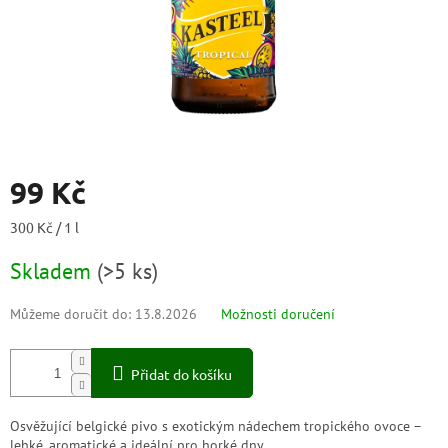
99 Kč
Měrná
300 Kč / 1 l
cena:
Skladem
(
>5 ks
)
Můžeme doručit do:
13.8.2026
Možnosti doručení
Přidat do košíku
Osvěžující belgické pivo s exotickým nádechem tropického ovoce –
lehké, aromatické a ideální pro horké dny.