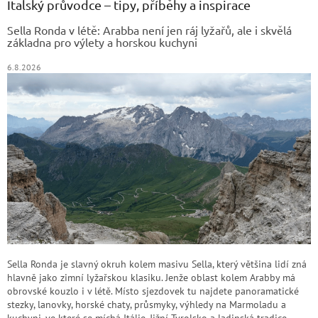
a
Italský průvodce – tipy, příběhy a inspirace
t
Sella Ronda v létě: Arabba není jen ráj lyžařů, ale i skvělá
í
základna pro výlety a horskou kuchyni
6.8.2026
Sella Ronda je slavný okruh kolem masivu Sella, který většina lidí zná
hlavně jako zimní lyžařskou klasiku. Jenže oblast kolem Arabby má
obrovské kouzlo i v létě. Místo sjezdovek tu najdete panoramatické
stezky, lanovky, horské chaty, průsmyky, výhledy na Marmoladu a
kuchyni, ve které se míchá Itálie, Jižní Tyrolsko a ladinská tradice.