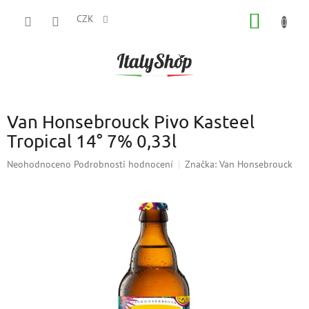
Přejít
NÁKUP
na
CZK
obsah
KOŠÍK
Van Honsebrouck Pivo Kasteel
Tropical 14° 7% 0,33l
Průměrné
Neohodnoceno
Podrobnosti hodnocení
Značka:
Van Honsebrouck
hodnocení
produktu
je
0,0
z
5
hvězdiček.