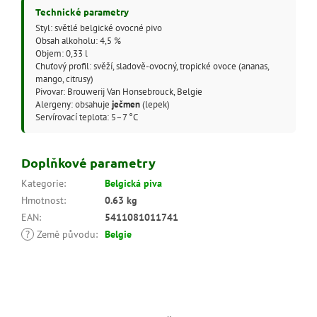
Technické parametry
Styl: světlé belgické ovocné pivo
Obsah alkoholu: 4,5 %
Objem: 0,33 l
Chuťový profil: svěží, sladově-ovocný, tropické ovoce (ananas,
mango, citrusy)
Pivovar: Brouwerij Van Honsebrouck, Belgie
Alergeny: obsahuje
ječmen
(lepek)
Servírovací teplota: 5–7 °C
Doplňkové parametry
Kategorie
:
Belgická piva
Hmotnost
:
0.63 kg
EAN
:
5411081011741
?
Země původu
:
Belgie
Z
á
p