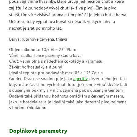
používají vinné kvasinky, které určují jedinečnou chuť a které
zajišťují dlouhodobý vývoj chuti (= živé pivo). Čím je pivo
starší, tím více získává aroma a tím plnější je jeho chuť a barva.
Určitě se tedy vyplatí uschovat si několik velkých lahví a
nechat je zrát po mnoho let.
Barva: rubínově červená, tmavá
Objem alkoholu: 10,5 % – 23° Plato
Vůně: sladká, lehce pražený slad a káva
Chuť: velmi plná s nádechem čokolády a karamelu.
Závěr: hořkosladký a dlouhý
Ideální teplota pro podávání: mezi 8° a 12° Celsia
Gulden Draak se snadno pije jako
aperitiv
, dezert nebo jen tak,
když máte čas si ho vychutnat. Toto „ječmenné víno“ skvěle ladí
s dušenými pokrmy a v nich, zejména pak s dušeným Gentem.
Dodává také přidanou hodnotu omáčkám s červeným masem,
jako je bordelaise, a je ideální také jako dezertní pivo, zejména
s hořkou čokoládou.
Doplňkové parametry