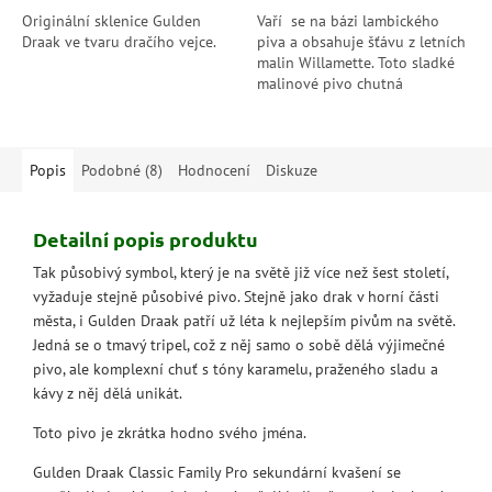
Originální sklenice Gulden
Vaří se na bázi lambického
Draak ve tvaru dračího vejce.
piva a obsahuje šťávu z letních
malin Willamette. Toto sladké
malinové pivo chutná
mimořádně dobře za
slunečného dne a je ideální pro
ty,...
Popis
Podobné (8)
Hodnocení
Diskuze
Detailní popis produktu
Tak působivý symbol, který je na světě již více než šest století,
vyžaduje stejně působivé pivo. Stejně jako drak v horní části
města, i Gulden Draak patří už léta k nejlepším pivům na světě.
Jedná se o tmavý tripel, což z něj samo o sobě dělá výjimečné
pivo, ale komplexní chuť s tóny karamelu, praženého sladu a
kávy z něj dělá unikát.
Toto pivo je zkrátka hodno svého jména.
Gulden Draak Classic Family Pro sekundární kvašení se