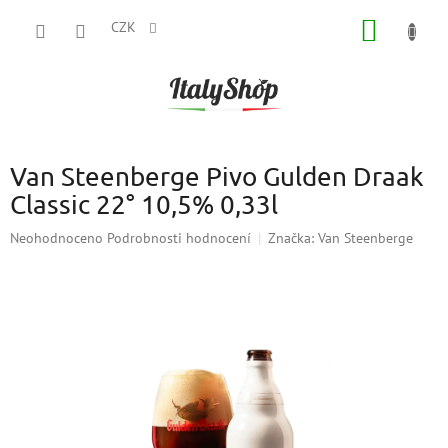
Přejít
NÁKUP
na
CZK
obsah
KOŠÍK
Van Steenberge Pivo Gulden Draak
Classic 22° 10,5% 0,33l
Průměrné
Neohodnoceno
Podrobnosti hodnocení
Značka:
Van Steenberge
hodnocení
produktu
je
0,0
z
5
hvězdiček.