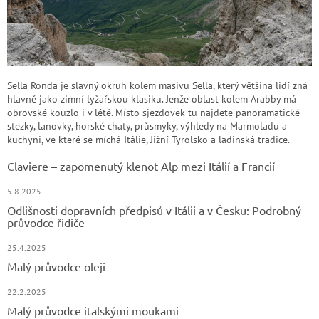
Sella Ronda je slavný okruh kolem masivu Sella, který většina lidí zná
hlavně jako zimní lyžařskou klasiku. Jenže oblast kolem Arabby má
obrovské kouzlo i v létě. Místo sjezdovek tu najdete panoramatické
stezky, lanovky, horské chaty, průsmyky, výhledy na Marmoladu a
kuchyni, ve které se míchá Itálie, Jižní Tyrolsko a ladinská tradice.
Claviere – zapomenutý klenot Alp mezi Itálií a Francií
5.8.2025
Odlišnosti dopravních předpisů v Itálii a v Česku: Podrobný
průvodce řidiče
25.4.2025
Malý průvodce oleji
22.2.2025
Malý průvodce italskými moukami