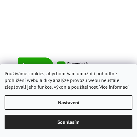
Používáme cookies, abychom Vám umožnili pohodlné
prohlížení webu a díky analýze provozu webu neustále
zlepšovali jeho funkce, výkon a použitelnost.
Více informací
Vytvořil Shoptet
Nastavení
Copyright 2026
ItalyShop.cz
. Všechna práva vyhrazena.
Upravit
Souhlasím
nastavení cookies