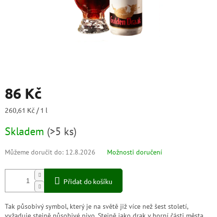
86 Kč
Měrná
260,61 Kč / 1 l
cena:
Skladem
(
>5 ks
)
Můžeme doručit do:
12.8.2026
Možnosti doručení
Přidat do košíku
Tak působivý symbol, který je na světě již více než šest století,
vyžaduje stejně působivé pivo. Stejně jako drak v horní části města,