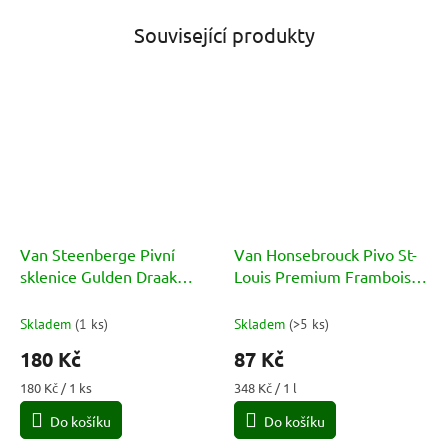
Související produkty
Van Steenberge Pivní
Van Honsebrouck Pivo St-
sklenice Gulden Draak
Louis Premium Framboise
0,33l
14° 2,8% 0.25l
Skladem
(
1 ks
)
Skladem
(
>5 ks
)
180 Kč
87 Kč
Měrná
Měrná
180 Kč / 1 ks
348 Kč / 1 l
cena:
cena:
Do košíku
Do košíku