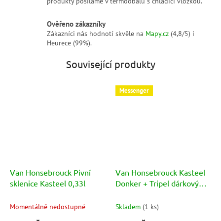
produkty posíláme v termoobalu s chladicí vložkou.
Ověřeno zákazníky
Zákazníci nás hodnotí skvěle na
Mapy.cz
(4,8/5) i
Heurece (99%).
Související produkty
Messenger
Van Honsebrouck Pivní
Van Honsebrouck Kasteel
sklenice Kasteel 0,33l
Donker + Tripel dárkový
set 4x0,33l + sklenice
Momentálně nedostupné
Skladem
(
1 ks
)