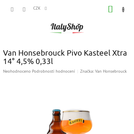
Přejít
NÁKUP
na
CZK
obsah
KOŠÍK
Van Honsebrouck Pivo Kasteel Xtra
14° 4,5% 0,33l
Průměrné
Neohodnoceno
Podrobnosti hodnocení
Značka:
Van Honsebrouck
hodnocení
produktu
je
0,0
z
5
hvězdiček.