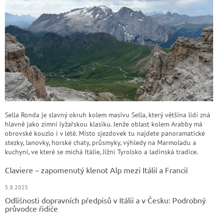
Sella Ronda je slavný okruh kolem masivu Sella, který většina lidí zná
hlavně jako zimní lyžařskou klasiku. Jenže oblast kolem Arabby má
obrovské kouzlo i v létě. Místo sjezdovek tu najdete panoramatické
stezky, lanovky, horské chaty, průsmyky, výhledy na Marmoladu a
kuchyni, ve které se míchá Itálie, Jižní Tyrolsko a ladinská tradice.
Claviere – zapomenutý klenot Alp mezi Itálií a Francií
5.8.2025
Odlišnosti dopravních předpisů v Itálii a v Česku: Podrobný
průvodce řidiče