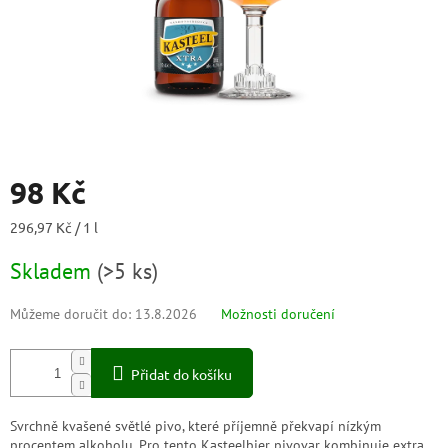
98 Kč
Měrná
296,97 Kč / 1 l
cena:
Skladem
(
>5 ks
)
Můžeme doručit do:
13.8.2026
Možnosti doručení
Přidat do košíku
Svrchně kvašené světlé pivo, které příjemně překvapí nízkým
procentem alkoholu. Pro tento Kasteelbier pivovar kombinuje extra