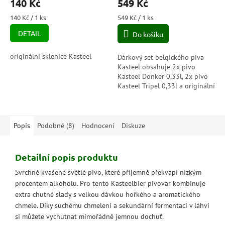
140 Kč
549 Kč
Měrná
Měrná
140 Kč / 1 ks
549 Kč / 1 ks
cena:
cena:
DETAIL
Do košíku
originální sklenice Kasteel
Dárkový set belgického piva
Kasteel obsahuje 2x pivo
Kasteel Donker 0,33l, 2x pivo
Kasteel Tripel 0,33l a originální
sklenici.
Popis
Podobné (8)
Hodnocení
Diskuze
Detailní popis produktu
Svrchně kvašené světlé pivo, které příjemně překvapí nízkým
procentem alkoholu. Pro tento Kasteelbier pivovar kombinuje
extra chutné slady s velkou dávkou hořkého a aromatického
chmele. Díky suchému chmelení a sekundární fermentaci v láhvi
si můžete vychutnat mimořádně jemnou dochuť.