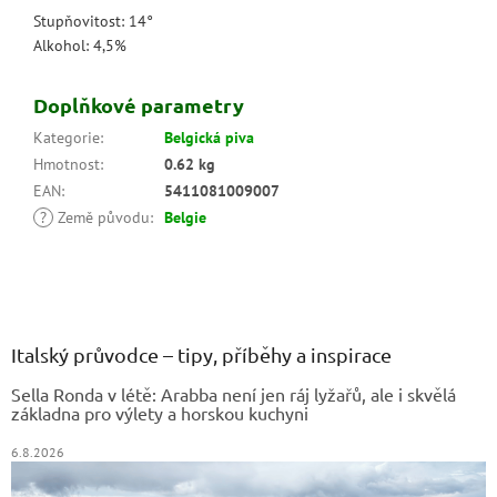
Stupňovitost: 14°
Alkohol: 4,5%
Doplňkové parametry
Kategorie
:
Belgická piva
Hmotnost
:
0.62 kg
EAN
:
5411081009007
?
Země původu
:
Belgie
Z
á
p
a
Italský průvodce – tipy, příběhy a inspirace
t
Sella Ronda v létě: Arabba není jen ráj lyžařů, ale i skvělá
í
základna pro výlety a horskou kuchyni
6.8.2026