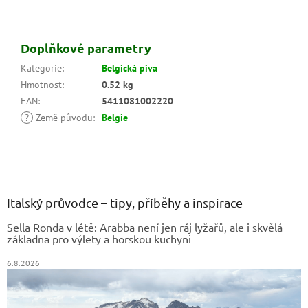
Doplňkové parametry
Kategorie
:
Belgická piva
Hmotnost
:
0.52 kg
EAN
:
5411081002220
?
Země původu
:
Belgie
Z
á
p
a
Italský průvodce – tipy, příběhy a inspirace
t
Sella Ronda v létě: Arabba není jen ráj lyžařů, ale i skvělá
í
základna pro výlety a horskou kuchyni
6.8.2026