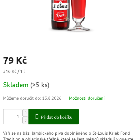
79 Kč
Měrná
316 Kč / 1 l
cena:
Skladem
(
>5 ks
)
Můžeme doručit do:
13.8.2026
Možnosti doručení
Přidat do košíku
Vaří se na bázi lambického piva doplněného o St-Louis Kriek Fond
Tradition a oblacinské třešně, které se šest měsíců skladují v gueuze.