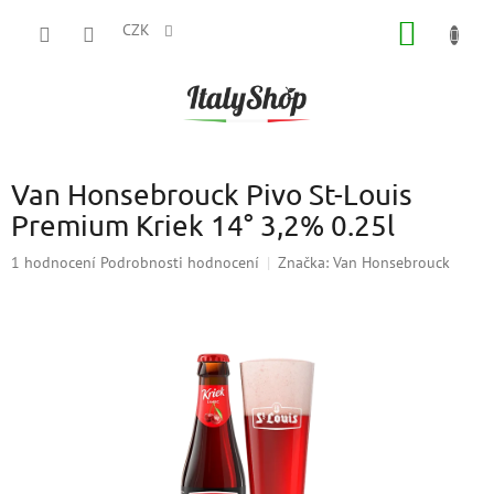
Přejít
NÁKUP
na
CZK
obsah
KOŠÍK
Van Honsebrouck Pivo St-Louis
Premium Kriek 14° 3,2% 0.25l
Průměrné
1 hodnocení
Podrobnosti hodnocení
Značka:
Van Honsebrouck
hodnocení
produktu
je
5,0
z
5
hvězdiček.