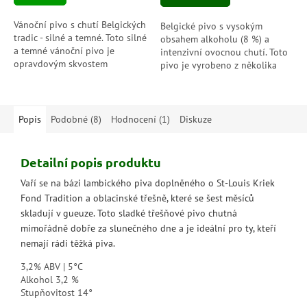
Vánoční pivo s chutí Belgických
Belgické pivo s vysokým
tradic - silné a temné. Toto silné
obsahem alkoholu (8 %) a
a temné vánoční pivo je
intenzivní ovocnou chutí. Toto
opravdovým skvostem
pivo je vyrobeno z několika
belgického pivovarnictví.
různých druhů ovoce a bývá
často popisováno jako sladké a
plné chuti....
Popis
Podobné (8)
Hodnocení (1)
Diskuze
Detailní popis produktu
Vaří se na bázi lambického piva doplněného o St-Louis Kriek
Fond Tradition a oblacinské třešně, které se šest měsíců
skladují v gueuze. Toto sladké třešňové pivo chutná
mimořádně dobře za slunečného dne a je ideální pro ty, kteří
nemají rádi těžká piva.
3,2% ABV | 5°C
Alkohol 3,2 %
Stupňovitost 14°