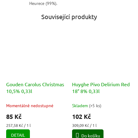
Heurece (99%).
Související produkty
Gouden Carolus Christmas
Huyghe Pivo Delirium Red
10,5% 0,33l
18° 8% 0,33l
Momentálně nedostupné
Skladem
(
>5 ks
)
85 Kč
102 Kč
Měrná
Měrná
257,58 Kč / 1 l
309,09 Kč / 1 l
cena:
cena:
DETAIL
Do košíku