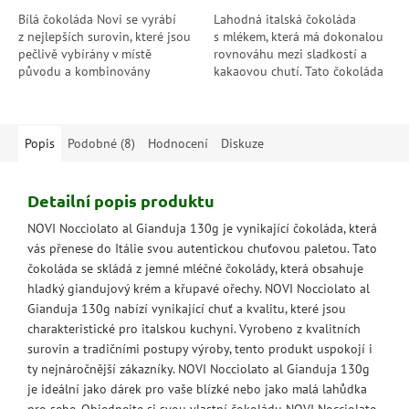
hvězdiček.
hvězdiček.
Bílá čokoláda Novi se vyrábí
Lahodná italská čokoláda
z nejlepších surovin, které jsou
s mlékem, která má dokonalou
pečlivě vybírány v místě
rovnováhu mezi sladkostí a
původu a kombinovány
kakaovou chutí. Tato čokoláda
v dokonalé rovnováze. Jemný a
je vyrobena z kvalitních
bohatý na mléko je jídlem
surovin, které vám poskytnou...
i příjemnou...
Popis
Podobné (8)
Hodnocení
Diskuze
Detailní popis produktu
NOVI Nocciolato al Gianduja 130g je vynikající čokoláda, která
vás přenese do Itálie svou autentickou chuťovou paletou. Tato
čokoláda se skládá z jemné mléčné čokolády, která obsahuje
hladký giandujový krém a křupavé ořechy. NOVI Nocciolato al
Gianduja 130g nabízí vynikající chuť a kvalitu, které jsou
charakteristické pro italskou kuchyni. Vyrobeno z kvalitních
surovin a tradičními postupy výroby, tento produkt uspokojí i
ty nejnáročnější zákazníky. NOVI Nocciolato al Gianduja 130g
je ideální jako dárek pro vaše blízké nebo jako malá lahůdka