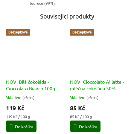
Heurece (99%).
Související produkty
Bezlepkové
Bezlepkové
NOVI Bílá čokoláda -
NOVI Cioccolato Al latte -
Cioccolato Bianco 100g
mléčná čokoláda 30%
kakaa
Skladem
(
>5 ks
)
Skladem
(
>5 ks
)
Průměrné
Průměrné
hodnocení
hodnocení
119 Kč
85 Kč
produktu
produktu
je
je
Měrná
Měrná
119 Kč / 100 g
85 Kč / 100 g
5,0
5,0
cena:
cena:
Do košíku
Do košíku
z
z
5
5