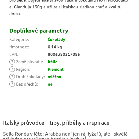
pro sebe. Objednejte si svou vlastní čokoládu NOVI Nocciolato
al Gianduja 130g a užijte si italskou sladkou chuť a kvalitu
doma.
Doplňkové parametry
Kategorie
:
Čokolády
Hmotnost
:
0.14 kg
EAN
:
8006380217085
?
Země původu
:
Itálie
?
Region
:
Piemont
?
Druh čokolády
:
mléčná
?
Bez ořechů
:
ne
Z
á
p
a
Italský průvodce – tipy, příběhy a inspirace
t
Sella Ronda v létě: Arabba není jen ráj lyžařů, ale i skvělá
í
základna pro výlety a horskou kuchyni