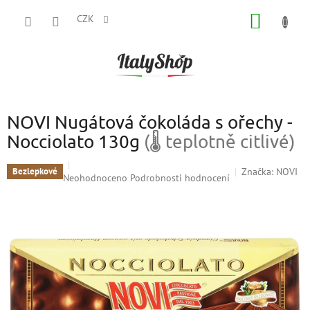
Přejít
NÁKUP
na
CZK
obsah
KOŠÍK
NOVI Nugátová čokoláda s ořechy -
Nocciolato 130g
(🌡 teplotně citlivé)
Značka:
NOVI
Bezlepkové
Průměrné
Neohodnoceno
Podrobnosti hodnocení
hodnocení
produktu
je
0,0
z
5
hvězdiček.