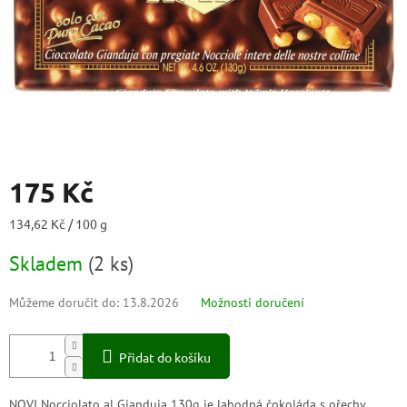
175 Kč
Měrná
134,62 Kč / 100 g
cena:
Skladem
(
2 ks
)
Můžeme doručit do:
13.8.2026
Možnosti doručení
Přidat do košíku
NOVI Nocciolato al Gianduja 130g je lahodná čokoláda s ořechy,