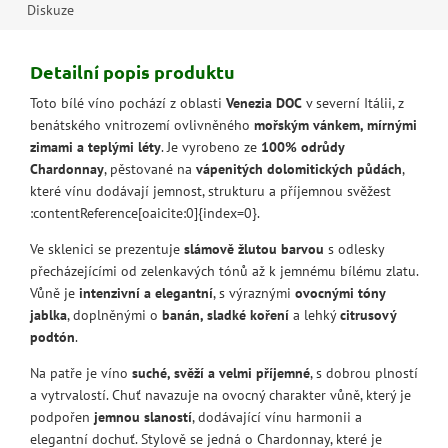
Diskuze
Detailní popis produktu
Toto bílé víno pochází z oblasti
Venezia DOC
v severní Itálii, z
benátského vnitrozemí ovlivněného
mořským vánkem, mírnými
zimami a teplými léty
. Je vyrobeno ze
100% odrůdy
Chardonnay
, pěstované na
vápenitých dolomitických půdách
,
které vínu dodávají jemnost, strukturu a příjemnou svěžest
:contentReference[oaicite:0]{index=0}.
Ve sklenici se prezentuje
slámově žlutou barvou
s odlesky
přecházejícími od zelenkavých tónů až k jemnému bílému zlatu.
Vůně je
intenzivní a elegantní
, s výraznými
ovocnými tóny
jablka
, doplněnými o
banán, sladké koření
a lehký
citrusový
podtón
.
Na patře je víno
suché, svěží a velmi příjemné
, s dobrou plností
a vytrvalostí. Chuť navazuje na ovocný charakter vůně, který je
podpořen
jemnou slaností
, dodávající vínu harmonii a
elegantní dochuť. Stylově se jedná o Chardonnay, které je