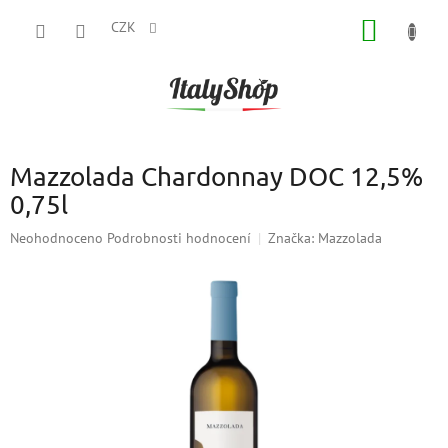
Přejít
NÁKUP
na
CZK
obsah
KOŠÍK
Mazzolada Chardonnay DOC 12,5%
0,75l
Průměrné
Neohodnoceno
Podrobnosti hodnocení
Značka:
Mazzolada
hodnocení
produktu
je
0,0
z
5
hvězdiček.