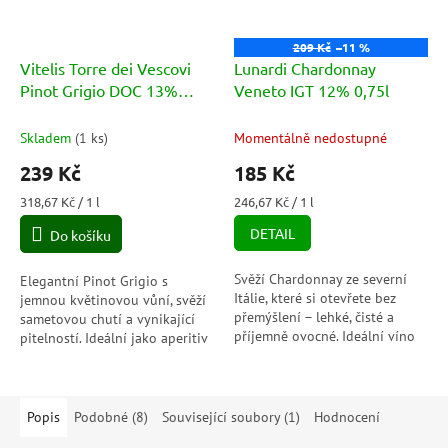
209 Kč
–11 %
Vitelis Torre dei Vescovi
Lunardi Chardonnay
Pinot Grigio DOC 13%
Veneto IGT 12% 0,75l
0,75l
Skladem
(
1 ks
)
Momentálně nedostupné
239 Kč
185 Kč
Měrná
Měrná
318,67 Kč / 1 l
246,67 Kč / 1 l
cena:
cena:
DETAIL
Do košíku
Svěží Chardonnay ze severní
Elegantní Pinot Grigio s
Itálie, které si otevřete bez
jemnou květinovou vůní, svěží
přemýšlení – lehké, čisté a
sametovou chutí a vynikající
příjemně ovocné. Ideální víno
pitelností. Ideální jako aperitiv
na skleničku, zahradní párty i
i k mořským plodům,
dlouhé letní večery, kdy má...
zeleninovým předkrmům nebo
lehkým masům.
Popis
Podobné (8)
Související soubory (1)
Hodnocení