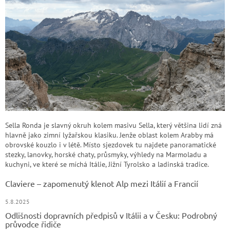
Sella Ronda je slavný okruh kolem masivu Sella, který většina lidí zná
hlavně jako zimní lyžařskou klasiku. Jenže oblast kolem Arabby má
obrovské kouzlo i v létě. Místo sjezdovek tu najdete panoramatické
stezky, lanovky, horské chaty, průsmyky, výhledy na Marmoladu a
kuchyni, ve které se míchá Itálie, Jižní Tyrolsko a ladinská tradice.
Claviere – zapomenutý klenot Alp mezi Itálií a Francií
5.8.2025
Odlišnosti dopravních předpisů v Itálii a v Česku: Podrobný
průvodce řidiče