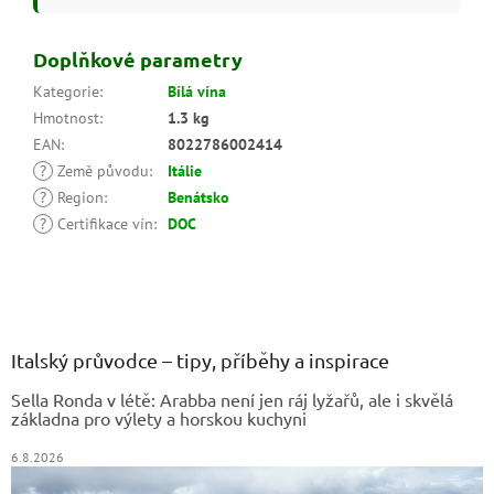
Doplňkové parametry
Kategorie
:
Bílá vína
Hmotnost
:
1.3 kg
EAN
:
8022786002414
?
Země původu
:
Itálie
?
Region
:
Benátsko
?
Certifikace vín
:
DOC
Z
á
p
a
Italský průvodce – tipy, příběhy a inspirace
t
Sella Ronda v létě: Arabba není jen ráj lyžařů, ale i skvělá
í
základna pro výlety a horskou kuchyni
6.8.2026