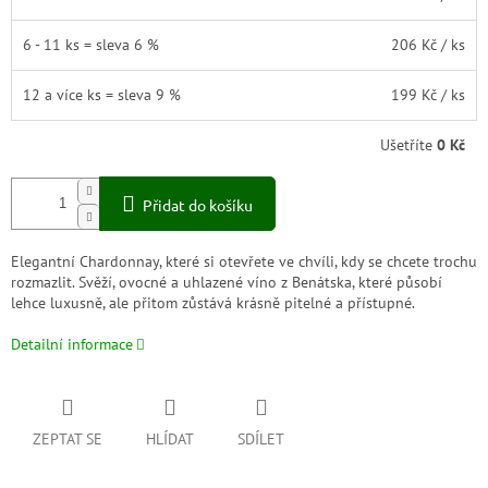
6 - 11 ks = sleva 6 %
206 Kč
/ ks
12 a více ks = sleva 9 %
199 Kč
/ ks
Ušetříte
0 Kč
Přidat do košíku
Elegantní Chardonnay, které si otevřete ve chvíli, kdy se chcete trochu
rozmazlit. Svěží, ovocné a uhlazené víno z Benátska, které působí
lehce luxusně, ale přitom zůstává krásně pitelné a přístupné.
Detailní informace
ZEPTAT SE
HLÍDAT
SDÍLET