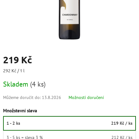
219 Kč
Měrná
292 Kč / 1 l
cena:
Skladem
(
4 ks
)
Můžeme doručit do:
13.8.2026
Možnosti doručení
Množstevní sleva
1 - 2 ks
219 Kč
/ ks
3 - 5 ks = sleva 3 %
212 Kč
/ ks