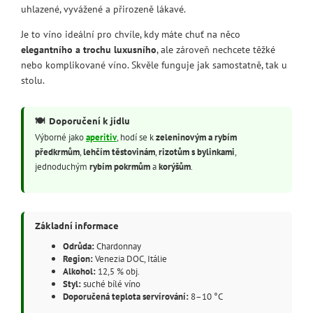
uhlazené, vyvážené a přirozeně lákavé.
Je to víno ideální pro chvíle, kdy máte chuť na něco
elegantního a trochu luxusního
, ale zároveň nechcete těžké
nebo komplikované víno. Skvěle funguje jak samostatně, tak u
stolu.
🍽️
Doporučení k jídlu
Výborné jako
aperitiv
, hodí se k
zeleninovým a rybím
předkrmům
,
lehčím těstovinám
,
rizotům s bylinkami
,
jednoduchým
rybím pokrmům
a
korýšům
.
Základní informace
Odrůda:
Chardonnay
Region:
Venezia DOC, Itálie
Alkohol:
12,5 % obj.
Styl:
suché bílé víno
Doporučená teplota servírování:
8–10 °C