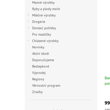
Masné výrobky
Ryby a plody moře
Mléčné výrobky
Drogerie
Domácí potřeby
Pro mazlíčky
Chlazené výrobky
Novinky
Akční zboží
Doporučujeme
Bezlepkové
Výprodej
Bar
Regiony
pa
Věrnostní program
Značky
Prů
hod
99
pro
je
Měr
198