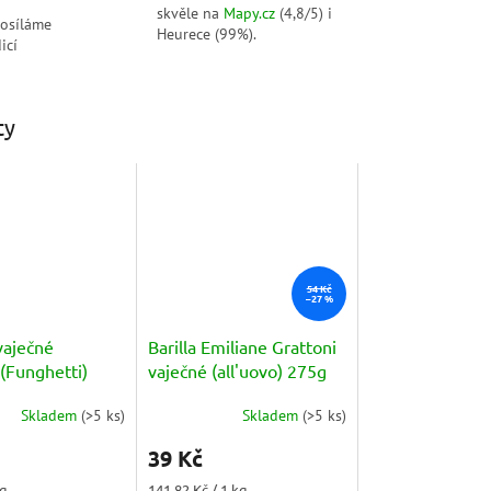
skvěle na
Mapy.cz
(4,8/5) i
posíláme
Heurece (99%).
icí
ty
54 Kč
–27 %
vaječné
Barilla Emiliane Grattoni
(Funghetti)
vaječné (all'uovo) 275g
Skladem
(
>5 ks
)
Skladem
(
>5 ks
)
39 Kč
Měrná
kg
141,82 Kč / 1 kg