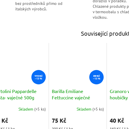
dorazilo v pořádku.
bez prostředníků přímo od
Chlazené produkty 
italských výrobců.
v termoobalu s chlad
vložkou.
Související produk
115 Kč
89 Kč
–13 %
–15 %
tolini Pappardelle
Barilla Emiliane
Granoro 
sta- vaječné 500g
Fettuccine vaječné
houbičky 
(all'uovo) 250g
250g
Skladem
(
>5 ks
)
Skladem
(
>5 ks
)
měrné
Průměrné
Průměrné
nocení
hodnocení
hodnocení
 Kč
75 Kč
40 Kč
duktu
produktu
produktu
je
je
ná
Měrná
Měrná
 Kč / 1 kg
300 Kč / 1 kg
160 Kč / 1 