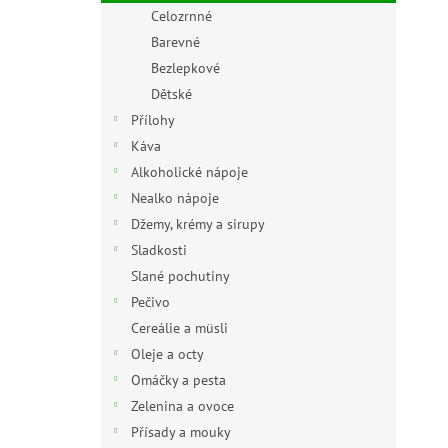
n
Celozrnné
e
Barevné
l
Bezlepkové
Dětské
Přílohy
Káva
Alkoholické nápoje
Nealko nápoje
Džemy, krémy a sirupy
Sladkosti
Slané pochutiny
Pečivo
Cereálie a müsli
Oleje a octy
Omáčky a pesta
Zelenina a ovoce
Přísady a mouky