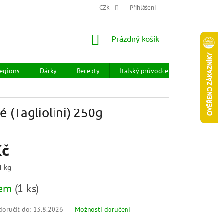
CHOD
HODNOCENÍ OBCHODU
CZK
OBCHODNÍ PODMÍNKY
Přihlášení
DOPR
NÁKUPNÍ
Prázdný košík
KOŠÍK
egiony
Dárky
Recepty
Italský průvodce
Prodejny
 (Tagliolini) 250g
Kč
1 kg
dem
(
1 ks
)
oručit do:
13.8.2026
Možnosti doručení