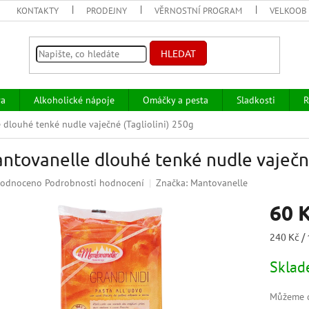
KONTAKTY
PRODEJNY
VĚRNOSTNÍ PROGRAM
VELKOOB
HLEDAT
va
Alkoholické nápoje
Omáčky a pesta
Sladkosti
R
 dlouhé tenké nudle vaječné (Tagliolini) 250g
ntovanelle dlouhé tenké nudle vaječné
ěrné
odnoceno
Podrobnosti hodnocení
Značka:
Mantovanelle
ocení
60 
uktu
Měrná
240 Kč / 
cena:
Skla
iček.
Můžeme d