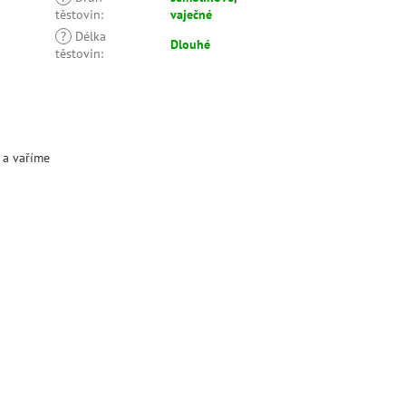
těstovin
:
vaječné
?
Délka
Dlouhé
těstovin
:
 a vaříme