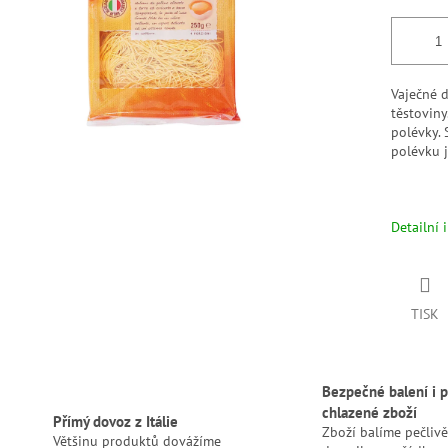
Vaječné 
těstoviny
polévky. 
polévku 
Detailní 
TISK
Bezpečné balení i p
chlazené zboží
Přímý dovoz z Itálie
Zboží balíme pečlivě
Většinu produktů dovážíme