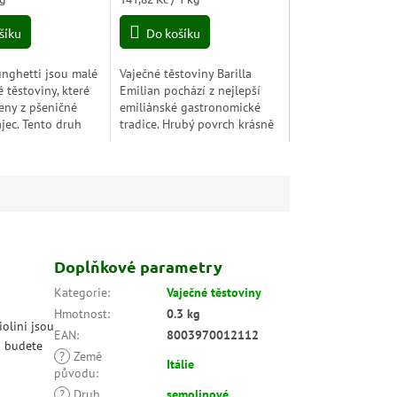
cena:
šíku
Do košíku
nghetti jsou malé
Vaječné těstoviny Barilla
 těstoviny, které
Emilian pochází z nejlepší
eny z pšeničné
emiliánské gastronomické
jec. Tento druh
tradice. Hrubý povrch krásně
e hodí do polévek,
drží omáčku a zvýrazní její
ko příloha k
chuť.
ebo...
Doplňkové parametry
Kategorie
:
Vaječné těstoviny
Hmotnost
:
0.3 kg
iolini jsou
EAN
:
8003970012112
a budete
?
Země
Itálie
původu
:
?
Druh
semolinové
,