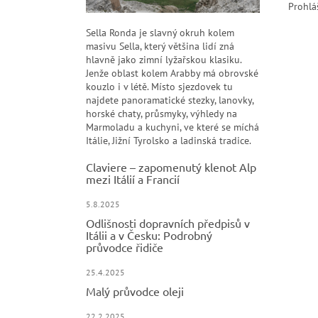
Prohlá
Sella Ronda je slavný okruh kolem
masivu Sella, který většina lidí zná
hlavně jako zimní lyžařskou klasiku.
Jenže oblast kolem Arabby má obrovské
kouzlo i v létě. Místo sjezdovek tu
najdete panoramatické stezky, lanovky,
horské chaty, průsmyky, výhledy na
Marmoladu a kuchyni, ve které se míchá
Itálie, Jižní Tyrolsko a ladinská tradice.
Claviere – zapomenutý klenot Alp
mezi Itálií a Francií
5.8.2025
Odlišnosti dopravních předpisů v
Itálii a v Česku: Podrobný
průvodce řidiče
25.4.2025
Malý průvodce oleji
22.2.2025