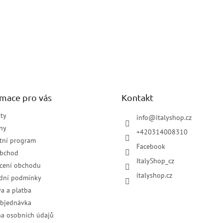
rmace pro vás
Kontakt
ty
info
@
italyshop.cz
ny
+420314008310
tní program
Facebook
obchod
ItalyShop_cz
cení obchodu
italyshop.cz
dní podmínky
a a platba
objednávka
a osobních údajů