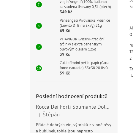
virgin "Angeli" (100% Italiano) -
S
za studena lisovaný 0,5L (plech)
349 Kč
Paneangeli Pivovarské kvasnice
(Lievito Di Birra 3x7g) 21g
A
69 Kč
O
VITAVIGOR Grissini - tradiční
tyčinky s extra panenským
N
olivovým olejem 125g
T
39 Kč
2
Cuki přírodní pečicí papír (Carta
forno naturale) 33x38 20 listů
Z
59 Kč
It
Poslední hodnocení produktů
Rocca Dei Forti Spumante Dolce 11,5% 0,75l
Štěpán
|
Hodnocení produktu je 5 z 5 hvězdiček.
Přátelé dobrých vín, výrobků z vinné révy
a bublinek, tohle jsou naprosto