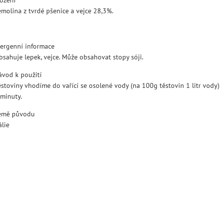
emolina z tvrdé pšenice a vejce 28,3%.
lergenní informace
bsahuje lepek, vejce. Může obsahovat stopy sóji.
ávod k použití
ěstoviny vhodíme do vařící se osolené vody (na 100g těstovin 1 litr vody)
 minuty.
emě původu
álie