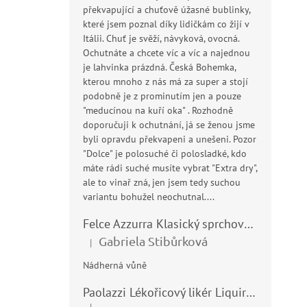
překvapující a chuťově úžasné bublinky,
které jsem poznal díky lidičkám co žijí v
Itálii. Chuť je svěží, návyková, ovocná.
Ochutnáte a chcete víc a víc a najednou
je lahvinka prázdná. Česká Bohemka,
kterou mnoho z nás má za super a stojí
podobně je z prominutím jen a pouze
"meducínou na kuří oka" . Rozhodně
doporučuji k ochutnání, já se ženou jsme
byli opravdu překvapeni a unešeni. Pozor
"Dolce" je polosuché či polosladké, kdo
máte rádi suché musíte vybrat "Extra dry",
ale to vinař zná, jen jsem tedy suchou
variantu bohužel neochutnal....
Felce Azzurra Klasický sprchový gel - doccia gel 400ml
Gabriela Stibůrková
|
Hodnocení produktu je 5 z 5 hvězdiček.
Nádherná vůně
Paolazzi Lékořicový likér Liquirizia 24% 0,7L