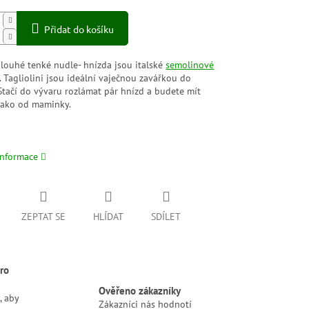
Přidat do košíku
dlouhé tenké nudle- hnízda jsou italské
semolinové
. Tagliolini jsou ideální vaječnou zavářkou do
Stačí do vývaru rozlámat pár hnízd a budete mít
jako od maminky.
informace
ZEPTAT SE
HLÍDAT
SDÍLET
ro
Ověřeno zákazníky
, aby
Zákazníci nás hodnotí