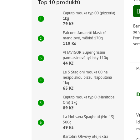
Top 10 produktů
3,7
cen
z
Caputo mouka typ 00 (pizzeria)
5
1kg
hvě
79 Kč
Bar
se 
Falcone Amaretti klasické
řem
mandlové, měkké 170g
119 Kč
sem
čer
VITAVIGOR Super grissini
z p
parmazánové tyčinky 110g
lép
44 Kč
P
Le 5 Stagioni mouka 00 na
neapolskou pizzu Napolitana
1kg
65 Kč
D
Caputo mouka typ 0 (Manitoba
Oro) 1kg
89 Kč
V
La Molisana Spaghetti (No. 15)
i
500g
49 Kč
m
Bartolini Olivový olej extra
S