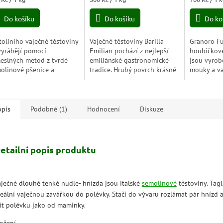
5,0
5,0
a:
cena:
cena:
z
z
Do košíku
Do košíku
Do ko
5
5
zdiček.
hvězdiček.
hvězdiček.
toliniho vaječné těstoviny
Vaječné těstoviny Barilla
Granoro Fu
vyrábějí pomocí
Emilian pochází z nejlepší
houbičkové
eslných metod z tvrdé
emiliánské gastronomické
jsou vyrob
olinové pšenice a
tradice. Hrubý povrch krásně
mouky a va
stvých vajec. Připraveno
drží omáčku a zvýrazní její
těstovin s
orézního těsta tak, aby se
chuť.
ale také ja
e mísilo...
masovým n
opis
Podobné (1)
Hodnocení
Diskuze
etailní popis produktu
aječné dlouhé tenké nudle- hnízda jsou italské
semolinové
těstoviny. Tagl
deální vaječnou zavářkou do polévky. Stačí do vývaru rozlámat pár hnízd 
ít polévku jako od maminky.
ložení