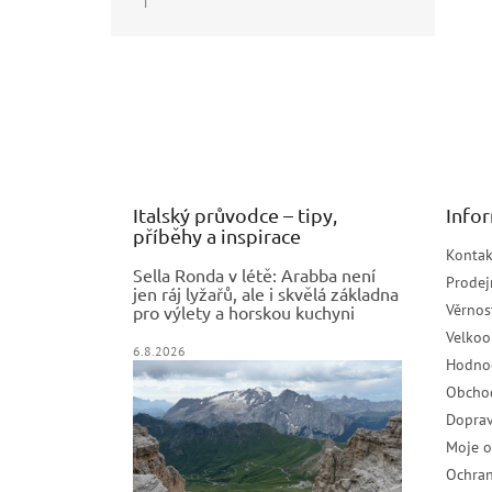
|
Hodnocení produktu je 5 z 5 hvězdiček.
Z
á
p
a
t
í
Italský průvodce – tipy,
Info
příběhy a inspirace
Kontak
Sella Ronda v létě: Arabba není
Prodej
jen ráj lyžařů, ale i skvělá základna
Věrnos
pro výlety a horskou kuchyni
Velko
6.8.2026
Hodno
Obcho
Doprav
Moje 
Ochran