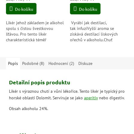
cena:
cena:
Do košíku
Do košíku
Likér jehož základem je alkohol
Vyrábí jak destilací,
spolu s čistou švestkovou
tak infuzíVyšší aroma se
šťávou. Pro tento likér
získává destilací lískových
charakteristická téměř
ořechů v alkoholu.Chuť
švestková barva s intenzivní
zvýrazňuje 40 denní luho­
ovocnou vůní. Chuť je také
vání lískových ořechů
výrazně ovocná s...
Piedmont v alkoholu.
Popis
Podobné (8)
Hodnocení (2)
Diskuze
Detailní popis produktu
Likér s výraznou chutí a vůní lékořice. Tento likér je typický pro
horské oblasti Dolomit. Servíruje se jako
aperitiv
nebo digestiv.
Obsah alkoholu 24%.