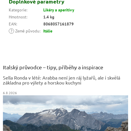
Doplňkové parametry
Kategorie
:
Likéry a aperitivy
Hmotnost
:
1.4 kg
EAN
:
8068057161879
?
Země původu
:
Itálie
Z
á
p
a
Italský průvodce – tipy, příběhy a inspirace
t
Sella Ronda v létě: Arabba není jen ráj lyžařů, ale i skvělá
í
základna pro výlety a horskou kuchyni
6.8.2026