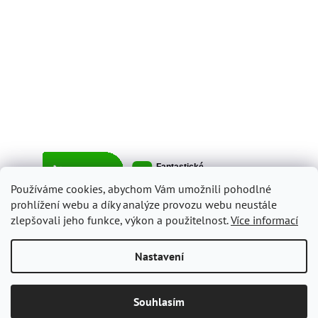
Používáme cookies, abychom Vám umožnili pohodlné
prohlížení webu a díky analýze provozu webu neustále
zlepšovali jeho funkce, výkon a použitelnost.
Více informací
Vytvořil Shoptet
Nastavení
Copyright 2026
ItalyShop.cz
. Všechna práva vyhrazena.
Upravit
Souhlasím
nastavení cookies