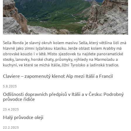
Sella Ronda je slavný okruh kolem masivu Sella, který většina lidí zná
hlavně jako zimní lyžařskou klasiku. Jenže oblast kolem Arabby má
obrovské kouzlo i v létě. Místo sjezdovek tu najdete panoramatické
stezky, lanovky, horské chaty, průsmyky, výhledy na Marmoladu a
kuchyni, ve které se míchá Itálie, Jižní Tyrolsko a ladinská tradice.
Claviere – zapomenutý klenot Alp mezi Itálií a Francií
5.8.2025
Odlišnosti dopravních předpisů v Itálii a v Česku: Podrobný
průvodce řidiče
25.4.2025
Malý průvodce oleji
22.2.2025