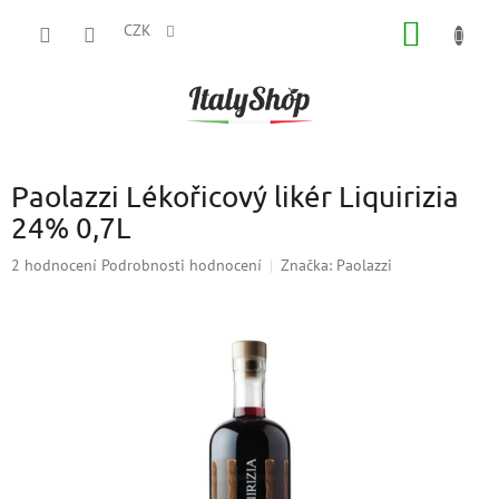
Přejít
NÁKUP
na
CZK
obsah
KOŠÍK
Paolazzi Lékořicový likér Liquirizia
24% 0,7L
Průměrné
2 hodnocení
Podrobnosti hodnocení
Značka:
Paolazzi
hodnocení
produktu
je
5,0
z
5
hvězdiček.