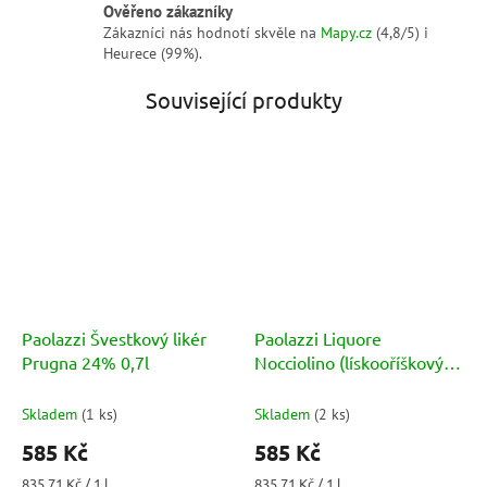
Ověřeno zákazníky
Zákazníci nás hodnotí skvěle na
Mapy.cz
(4,8/5) i
Heurece (99%).
Související produkty
Paolazzi Švestkový likér
Paolazzi Liquore
Prugna 24% 0,7l
Nocciolino (lískooříškový
likér) 25% 0,7l
Skladem
(
1 ks
)
Skladem
(
2 ks
)
585 Kč
585 Kč
Měrná
Měrná
835,71 Kč / 1 l
835,71 Kč / 1 l