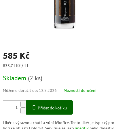
585 Kč
Měrná
835,71 Kč / 1 l
cena:
Skladem
(
2 ks
)
Můžeme doručit do:
12.8.2026
Možnosti doručení
Přidat do košíku
Likér s výraznou chutí a vůní lékořice. Tento likér je typický pro
horské oblasti Dolomit. Servíruje se jako
aperitiv
nebo digestiv.