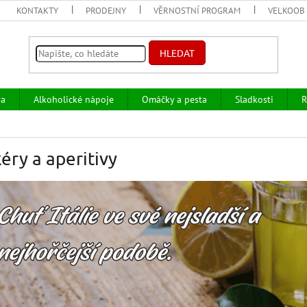
KONTAKTY
PRODEJNY
VĚRNOSTNÍ PROGRAM
VELKOOB
HLEDAT
va
Alkoholické nápoje
Omáčky a pesta
Sladkosti
R
kéry a aperitivy