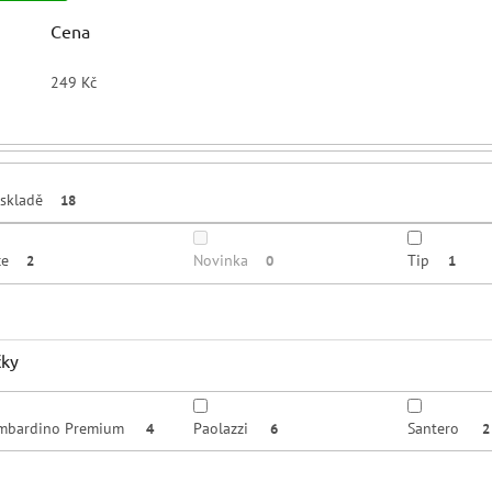
Cena
249
Kč
skladě
18
ce
Novinka
Tip
2
0
1
čky
mbardino Premium
Paolazzi
Santero
4
6
2