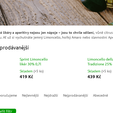
ké likéry a aperitivy nejsou jen nápoje – jsou to chvíle sdílení,
vůně citrus
u. Ať už si vychutnáte jemný Limoncello, hořký Amaro nebo slavnostní Aper
prodávanější
Sprint Limoncello
Limoncello dell
likér 30% 0,7l
Tradizione 25% 
Skladem
(
>5 ks
)
Skladem
(
>5 ks
)
419 Kč
439 Kč
poručujeme
Nejlevnější
Nejdražší
Nejprodávanější
Abecedně
řít filtr