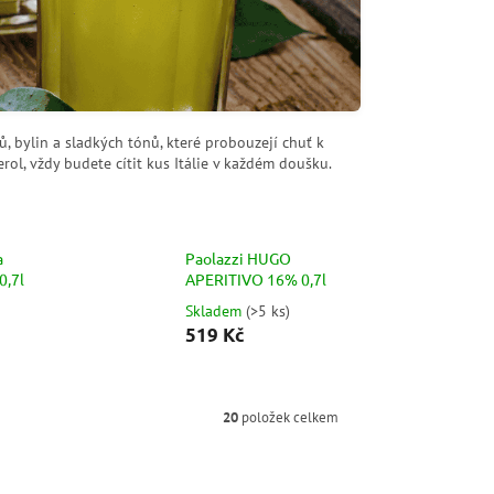
ů, bylin a sladkých tónů, které probouzejí chuť k
ol, vždy budete cítit kus Itálie v každém doušku.
a
Paolazzi HUGO
0,7l
APERITIVO 16% 0,7l
Skladem
(
>5 ks
)
519 Kč
20
položek celkem