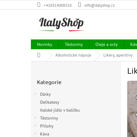
Přejít
+420314008310
info@italyshop.cz
na
obsah
Novinky
Těstoviny
Oleje a octy
Ká
Domů
Alkoholické nápoje
Likéry, aperitivy
P
Li
o
Přeskočit
s
Kategorie
kategorie
t
r
Dárky
a
Delikatesy
n
Italské jídlo v balíčku
n
í
Těstoviny
p
Přílohy
a
Káva