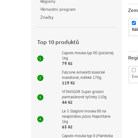
Regiony
Věrnostní program
Zem
Značky
Itá
Top 10 produktů
Caputo mouka typ 00 (pizzeria)
Reg
1kg
79 Kč
Falcone Amaretti klasické
Em
mandlové, měkké 170g
119 Kč
VITAVIGOR Super grissini
parmazánové tyčinky 110g
V
44 Kč
A
ý
Le 5 Stagioni mouka 00 na
p
neapolskou pizzu Napolitana
i
1kg
65 Kč
s
p
Caputo mouka typ 0 (Manitoba