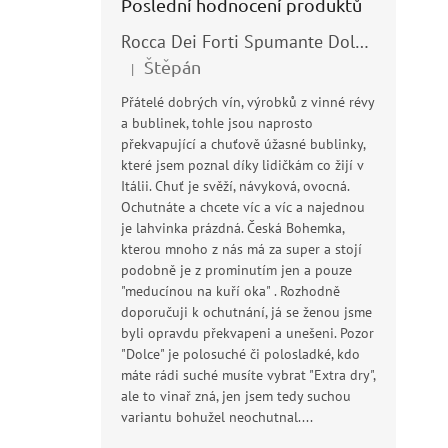
Poslední hodnocení produktů
Rocca Dei Forti Spumante Dolce 11,5% 0,75l
Štěpán
|
Hodnocení produktu je 5 z 5 hvězdiček.
Přátelé dobrých vín, výrobků z vinné révy
Li
a bublinek, tohle jsou naprosto
0,7
překvapující a chuťově úžasné bublinky,
které jsem poznal díky lidičkám co žijí v
Pr
Itálii. Chuť je svěží, návyková, ovocná.
ho
Ochutnáte a chcete víc a víc a najednou
pr
4
je lahvinka prázdná. Česká Bohemka,
je
Mě
627
kterou mnoho z nás má za super a stojí
5,0
cen
podobně je z prominutím jen a pouze
z
Ita
"meducínou na kuří oka" . Rozhodně
5
% a
hvě
doporučuji k ochutnání, já se ženou jsme
kůr
byli opravdu překvapeni a unešeni. Pozor
náp
"Dolce" je polosuché či polosladké, kdo
jíd
máte rádi suché musíte vybrat "Extra dry",
ale to vinař zná, jen jsem tedy suchou
variantu bohužel neochutnal....