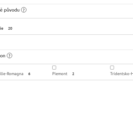
ě původu
?
lie
20
ion
?
ilie-Romagna
Piemont
Tridentsko-
6
2
kce
Akce