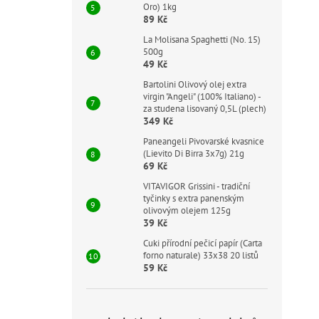
r
Oro) 1kg
89 Kč
o
d
La Molisana Spaghetti (No. 15)
500g
u
Sa
49 Kč
k
Re
Bartolini Olivový olej extra
t
virgin "Angeli" (100% Italiano) -
ů
za studena lisovaný 0,5L (plech)
349 Kč
2
Paneangeli Pivovarské kvasnice
(Lievito Di Birra 3x7g) 21g
Mě
332
69 Kč
cen
VITAVIGOR Grissini - tradiční
San
tyčinky s extra panenským
svě
olivovým olejem 125g
a i
39 Kč
osv
ok
Cuki přírodní pečicí papír (Carta
forno naturale) 33x38 20 listů
59 Kč