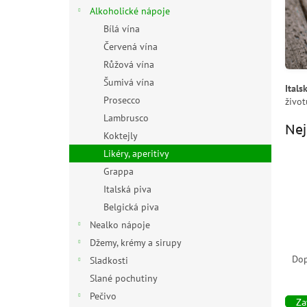
n
Alkoholické nápoje
e
Bílá vína
l
Červená vína
Růžová vína
Šumivá vína
Itals
Prosecco
život
Lambrusco
Nej
Koktejly
Likéry, aperitivy
Grappa
Italská piva
Belgická piva
Nealko nápoje
Ř
Džemy, krémy a sirupy
a
Do
Sladkosti
z
Slané pochutiny
e
Pečivo
n
Zav