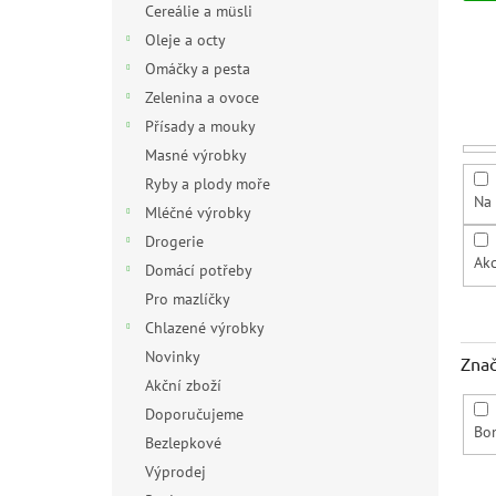
Cereálie a müsli
í
p
Oleje a octy
r
Omáčky a pesta
o
Zelenina a ovoce
d
Přísady a mouky
u
Masné výrobky
k
Ryby a plody moře
t
Na 
ů
Mléčné výrobky
Drogerie
Ak
Domácí potřeby
Pro mazlíčky
Chlazené výrobky
Novinky
Zna
Akční zboží
Doporučujeme
Bo
Bezlepkové
Výprodej