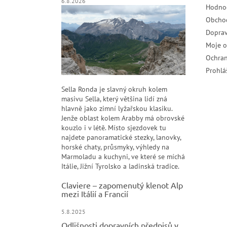
6.8.2026
Hodno
Obcho
Doprav
Moje 
Ochran
Prohlá
Sella Ronda je slavný okruh kolem
masivu Sella, který většina lidí zná
hlavně jako zimní lyžařskou klasiku.
Jenže oblast kolem Arabby má obrovské
kouzlo i v létě. Místo sjezdovek tu
najdete panoramatické stezky, lanovky,
horské chaty, průsmyky, výhledy na
Marmoladu a kuchyni, ve které se míchá
Itálie, Jižní Tyrolsko a ladinská tradice.
Claviere – zapomenutý klenot Alp
mezi Itálií a Francií
5.8.2025
Odlišnosti dopravních předpisů v