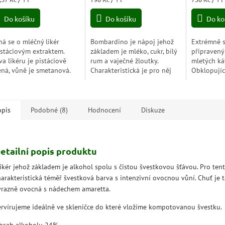
5,0
a:
cena:
cena:
z
Do košíku
Do košíku
Do ko
5
zdiček.
hvězdiček.
ná se o mléčný likér
Bombardino je nápoj jehož
Extrémně s
istáciovým extraktem.
základem je mléko, cukr, bílý
připravený
va likéru je pistáciově
rum a vaječné žloutky.
mletých ká
ená, vůně je smetanová.
Charakteristická je pro něj
Obklopující
ť je mléčná, pistáciová,
žlutá barva. Jeho historie
s nezaměni
mi příjemná.
sahá až do 19. století. Na
kombinuje
popularitě...
alkoholem,
lahodný a..
opis
Podobné (8)
Hodnocení
Diskuze
etailní popis produktu
ikér jehož základem je alkohol spolu s čistou švestkovou šťávou. Pro tent
harakteristická téměř švestková barva s intenzivní ovocnou vůní. Chuť je 
ýrazně ovocná s nádechem amaretta.
ervírujeme ideálně ve skleničce do které vložíme kompotovanou švestku.
bsah alkoholu 24%.