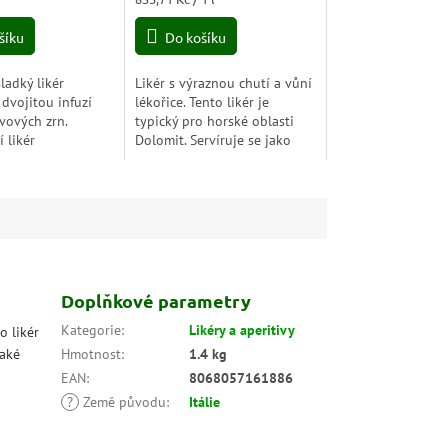
5,0
cena:
z
šíku
Do košíku
5
hvězdiček.
ladký likér
Likér s výraznou chutí a vůní
 dvojitou infuzí
lékořice. Tento likér je
vových zrn.
typický pro horské oblasti
 likér
Dolomit. Servíruje se jako
telnou vůní kávy.
aperitiv nebo digestiv. Obsah
 kávovou chuť s
alkoholu 24%.
 což vytváří
.
Doplňkové parametry
Kategorie
:
Likéry a aperitivy
o likér
také
Hmotnost
:
1.4 kg
EAN
:
8068057161886
?
Země původu
:
Itálie