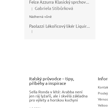
Felce Azzurra Klasický sprchový gel - doccia gel 400ml
Gabriela Stibůrková
|
Hodnocení produktu je 5 z 5 hvězdiček.
Nádherná vůně
Paolazzi Lékořicový likér Liquirizia 24% 0,7L
|
Hodnocení produktu je 5 z 5 hvězdiček.
Z
á
p
a
t
í
Italský průvodce – tipy,
Info
příběhy a inspirace
Kontak
Sella Ronda v létě: Arabba není
Prodej
jen ráj lyžařů, ale i skvělá základna
Věrnos
pro výlety a horskou kuchyni
Velko