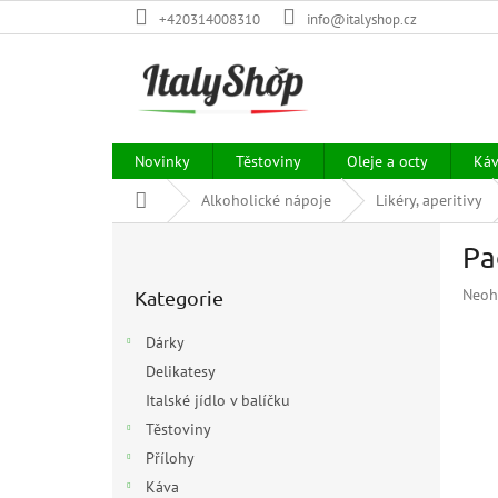
Přejít
+420314008310
info@italyshop.cz
na
obsah
Novinky
Těstoviny
Oleje a octy
Ká
Domů
Alkoholické nápoje
Likéry, aperitivy
P
Pa
o
Přeskočit
s
Prům
Neoh
Kategorie
kategorie
t
hodn
r
prod
Dárky
a
je
Delikatesy
n
0,0
z
Italské jídlo v balíčku
n
5
í
Těstoviny
hvězd
p
Přílohy
a
Káva