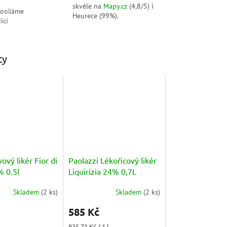
skvěle na
Mapy.cz
(4,8/5) i
posíláme
Heurece (99%).
icí
ty
vový likér Fior di
Paolazzi Lékořicový likér
% 0.5l
Liquirizia 24% 0,7L
Skladem
(
2 ks
)
Skladem
(
2 ks
)
Průměrné
hodnocení
585 Kč
produktu
je
Měrná
835,71 Kč / 1 l