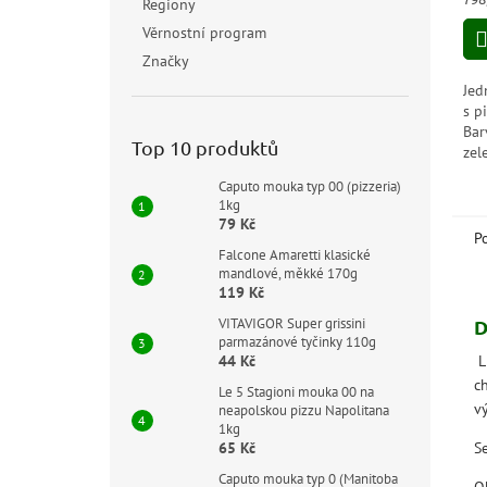
Regiony
5,0
cen
z
Věrnostní program
5
Značky
hvě
Jed
s p
Bar
Top 10 produktů
zel
Chu
Caputo mouka typ 00 (pizzeria)
vel
1kg
79 Kč
P
Falcone Amaretti klasické
mandlové, měkké 170g
119 Kč
D
VITAVIGOR Super grissini
parmazánové tyčinky 110g
L
44 Kč
c
Le 5 Stagioni mouka 00 na
v
neapolskou pizzu Napolitana
1kg
S
65 Kč
Caputo mouka typ 0 (Manitoba
O