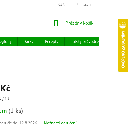
CHOD
HODNOCENÍ OBCHODU
CZK
OBCHODNÍ PODMÍNKY
Přihlášení
DOPR
NÁKUPNÍ
Prázdný košík
KOŠÍK
egiony
Dárky
Recepty
Italský průvodce
Prodejny
 Kč
 / 1 l
dem
(
1 ks
)
oručit do:
12.8.2026
Možnosti doručení