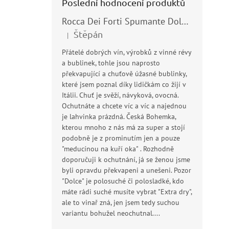
Poslední hodnocení produktů
Rocca Dei Forti Spumante Dolce 11,5% 0,75l
Štěpán
|
Hodnocení produktu je 5 z 5 hvězdiček.
Přátelé dobrých vín, výrobků z vinné révy
a bublinek, tohle jsou naprosto
překvapující a chuťově úžasné bublinky,
které jsem poznal díky lidičkám co žijí v
Itálii. Chuť je svěží, návyková, ovocná.
Ochutnáte a chcete víc a víc a najednou
je lahvinka prázdná. Česká Bohemka,
kterou mnoho z nás má za super a stojí
podobně je z prominutím jen a pouze
"meducínou na kuří oka" . Rozhodně
doporučuji k ochutnání, já se ženou jsme
byli opravdu překvapeni a unešeni. Pozor
"Dolce" je polosuché či polosladké, kdo
máte rádi suché musíte vybrat "Extra dry",
ale to vinař zná, jen jsem tedy suchou
variantu bohužel neochutnal....