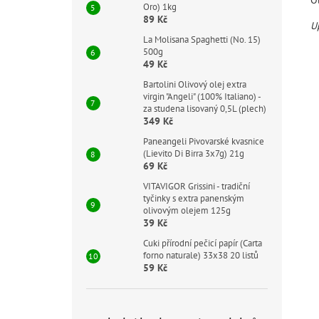
Oro) 1kg
89 Kč
U
La Molisana Spaghetti (No. 15)
500g
49 Kč
Bartolini Olivový olej extra
virgin "Angeli" (100% Italiano) -
za studena lisovaný 0,5L (plech)
349 Kč
Paneangeli Pivovarské kvasnice
(Lievito Di Birra 3x7g) 21g
69 Kč
VITAVIGOR Grissini - tradiční
tyčinky s extra panenským
olivovým olejem 125g
39 Kč
Cuki přírodní pečicí papír (Carta
forno naturale) 33x38 20 listů
59 Kč