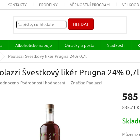
KONTAKTY
PRODEJNY
VĚRNOSTNÍ PROGRAM
VELKOOB
HLEDAT
va
Alkoholické nápoje
Omáčky a pesta
Sladkosti
R
Paolazzi Švestkový likér Prugna 24% 0,7l
olazzi Švestkový likér Prugna 24% 0,7l
ěrné
odnoceno
Podrobnosti hodnocení
Značka:
Paolazzi
ocení
585
uktu
Měrná
835,71 Kč
cena:
Skla
iček.
Můžeme d