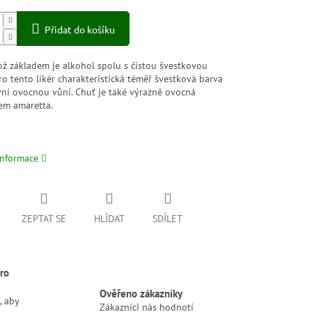
Přidat do košíku
ož základem je alkohol spolu s čistou švestkovou
ro tento likér charakteristická téměř švestková barva
vní ovocnou vůní. Chuť je také výrazně ovocná
em amaretta.
informace
ZEPTAT SE
HLÍDAT
SDÍLET
ro
Ověřeno zákazníky
, aby
Zákazníci nás hodnotí