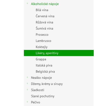
n
Alkoholické nápoje
e
Bílá vína
l
Červená vína
Růžová vína
Šumivá vína
Prosecco
Lambrusco
Koktejly
Likéry, aperitivy
Grappa
Italská piva
Belgická piva
Nealko nápoje
Džemy, krémy a sirupy
Sladkosti
Slané pochutiny
Pečivo