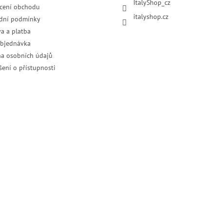
ItalyShop_cz
cení obchodu
italyshop.cz
dní podmínky
a a platba
objednávka
a osobních údajů
šení o přístupnosti