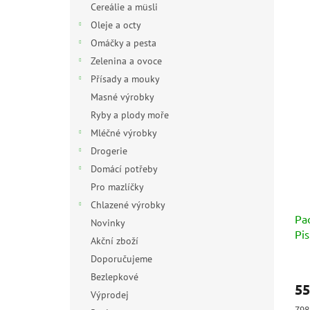
Cereálie a müsli
Oleje a octy
Omáčky a pesta
Zelenina a ovoce
Přísady a mouky
Masné výrobky
Ryby a plody moře
Mléčné výrobky
Drogerie
Domácí potřeby
Pro mazlíčky
Chlazené výrobky
Pao
Novinky
Pi
Akční zboží
0,7
Doporučujeme
Prů
Bezlepkové
hod
55
pro
Výprodej
je
Měr
798,