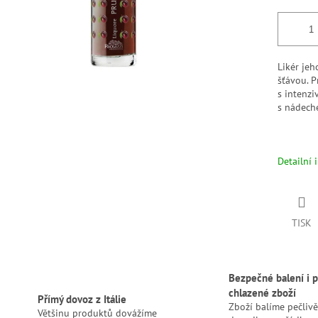
Likér jeh
šťávou. P
s intenzi
s nádech
Detailní 
TISK
Bezpečné balení i p
chlazené zboží
Přímý dovoz z Itálie
Zboží balíme pečlivě
Většinu produktů dovážíme