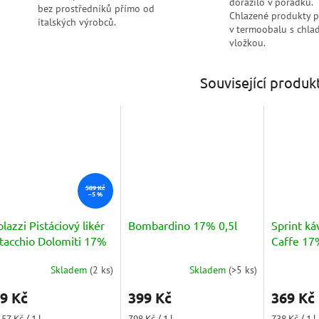
dorazilo v pořádku.
bez prostředníků přímo od
Chlazené produkty 
italských výrobců.
v termoobalu s chlad
vložkou.
Související produk
589 Kč
–5 %
lazzi Pistáciový likér
Bombardino 17% 0,5l
Sprint ká
stacchio Dolomiti 17%
Caffe 17
l
Skladem
(
2 ks
)
Skladem
(
>5 ks
)
měrné
Průměrné
nocení
hodnocení
9 Kč
399 Kč
369 Kč
duktu
produktu
je
ná
Měrná
Měrná
57 Kč / 1 l
798 Kč / 1 l
738 Kč / 1 l