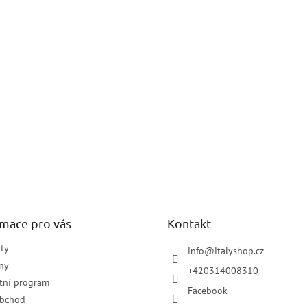
rmace pro vás
Kontakt
ty
info
@
italyshop.cz
ny
+420314008310
tní program
Facebook
obchod