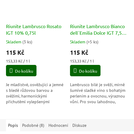
Riunite Lambrusco Rosato
Riunite Lambrusco Bianco
IGT 10% 0,75l
dell´Emilia Dolce IGT 7,5%
0,75l
Skladem
(
3 ks
)
Skladem
(
>5 ks
)
Průměrné
Průměrné
hodnocení
hodnocení
115 Kč
115 Kč
produktu
produktu
je
je
Měrná
Měrná
153,33 Kč / 1 l
153,33 Kč / 1 l
5,0
5,0
cena:
cena:
Do košíku
Do košíku
z
z
5
5
hvězdiček.
hvězdiček.
Je mladistvé, osvěžující a jemné
Lambrusco bílé je svěží, mírně
s bledě růžovou barvou a
šumivé sladké víno s bohatým
svěžími, harmonickými
perlením a ovocnou, výraznou
příchutěmi vylepšenými
vůní. Pro svou lahodnou,
šumivostí. Tyto vlastnosti jsou
jemnou a harmonickou chuť je
v souladu s výběrem odrůd a
ideální ke všem druhům jídel
během...
po...
Popis
Podobné (8)
Hodnocení
Diskuze