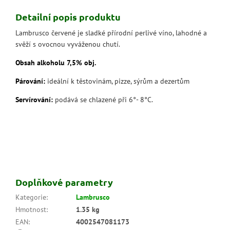
Detailní popis produktu
Lambrusco červené je sladké přírodní perlivé víno, lahodné a
svěží s ovocnou vyváženou chutí.
Obsah alkoholu 7,5% obj.
Párování:
ideální k těstovinám, pizze, sýrům a dezertům
Servírování:
podává se chlazené při 6°- 8°C.
Doplňkové parametry
Kategorie
:
Lambrusco
Hmotnost
:
1.35 kg
EAN
:
4002547081173