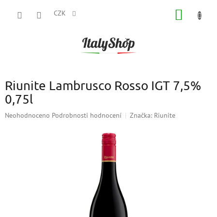
Přejít
NÁKUP
na
CZK
obsah
KOŠÍK
Riunite Lambrusco Rosso IGT 7,5%
0,75l
Průměrné
Neohodnoceno
Podrobnosti hodnocení
Značka:
Riunite
hodnocení
produktu
je
0,0
z
5
hvězdiček.