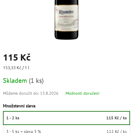
115 Kč
Měrná
153,33 Kč / 1 l
cena:
Skladem
(
1 ks
)
Můžeme doručit do:
13.8.2026
Možnosti doručení
Množstevní sleva
1 - 2 ks
115 Kč
/ ks
3 - 5 ks = sleva 3 %
112 Kč
/ ks