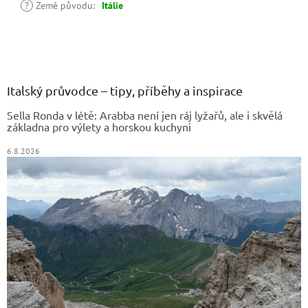
?
Země původu
:
Itálie
Z
á
p
a
Italský průvodce – tipy, příběhy a inspirace
t
Sella Ronda v létě: Arabba není jen ráj lyžařů, ale i skvělá
í
základna pro výlety a horskou kuchyni
6.8.2026