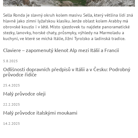
Sella Ronda je slavný okruh kolem masivu Sella, který většina lidí zná
hlavně jako zimní lyžařskou klasiku. Jenže oblast kolem Arabby má
obrovské kouzlo i v létě. Místo sjezdovek tu najdete panoramatické
stezky, lanovky, horské chaty, průsmyky, výhledy na Marmoladu a
kuchyni, ve které se míchá Itálie, Jižní Tyrolsko a ladinská tradice.
Claviere – zapomenutý klenot Alp mezi Itálií a Francií
5.8.2025
Odlišnosti dopravních předpisů v Itálii a v Česku: Podrobný
průvodce řidiče
25.4.2025
Malý průvodce oleji
22.2.2025
Malý průvodce italskými moukami
14.2.2025