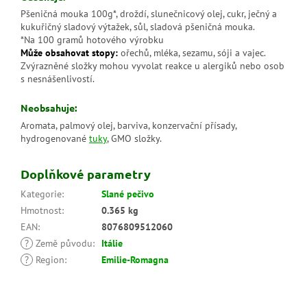
Pšeničná mouka 100g*, droždí, slunečnicový olej, cukr, ječný a
kukuřičný sladový výtažek, sůl, sladová pšeničná mouka.
*Na 100 gramů hotového výrobku
Může obsahovat stopy:
ořechů, mléka, sezamu, sóji a vajec.
Zvýrazněné složky mohou vyvolat reakce u alergiků nebo osob
s nesnášenlivostí.
Neobsahuje:
Aromata, palmový olej, barviva, konzervační přísady,
hydrogenované
tuky
, GMO složky.
Doplňkové parametry
Kategorie
:
Slané pečivo
Hmotnost
:
0.365 kg
EAN
:
8076809512060
?
Země původu
:
Itálie
?
Region
:
Emilie-Romagna
Z