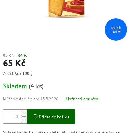
99 Kč
–34 %
99 Kč
–34 %
65 Kč
Měrná
20,63 Kč / 100 g
cena:
Skladem
(
4 ks
)
Můžeme doručit do:
13.8.2026
Možnosti doručení
Přidat do košíku
Vždy jednoduchá, pravá a zlatá: tak hustá, tak dobrá a snadno se