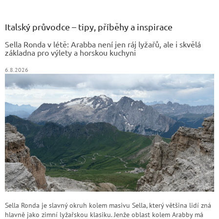
á
p
a
Italský průvodce – tipy, příběhy a inspirace
t
Sella Ronda v létě: Arabba není jen ráj lyžařů, ale i skvělá
í
základna pro výlety a horskou kuchyni
6.8.2026
Sella Ronda je slavný okruh kolem masivu Sella, který většina lidí zná
hlavně jako zimní lyžařskou klasiku. Jenže oblast kolem Arabby má