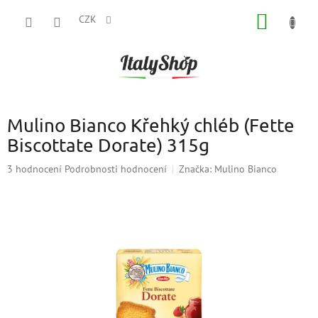
Přejít
NÁKUP
na
CZK
obsah
KOŠÍK
Mulino Bianco Křehký chléb (Fette
Biscottate Dorate) 315g
Průměrné
3 hodnocení
Podrobnosti hodnocení
Značka:
Mulino Bianco
hodnocení
produktu
je
5,0
z
5
hvězdiček.