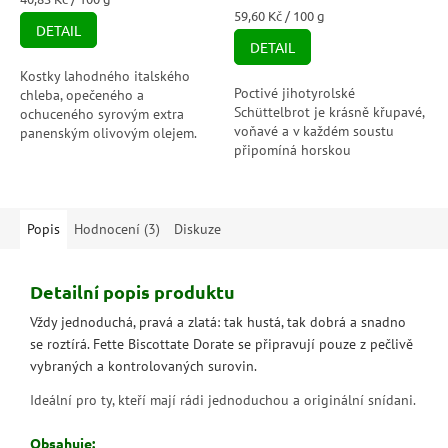
5,0
cena:
Měrná
59,60 Kč / 100 g
DETAIL
cena:
z
DETAIL
5
hvězdiček.
Kostky lahodného italského
Poctivé jihotyrolské
chleba, opečeného a
Schüttelbrot je krásně křupavé,
ochuceného syrovým extra
voňavé a v každém soustu
panenským olivovým olejem.
připomíná horskou
Dodávají nápaditý nádech
jednoduchost, která nikdy
salátům a polévkám.
neomrzí. Fenykl a kmín mu
dávají nezaměnitelný...
Popis
Hodnocení (3)
Diskuze
Detailní popis produktu
Vždy jednoduchá, pravá a zlatá: tak hustá, tak dobrá a snadno
se roztírá. Fette Biscottate Dorate se připravují pouze z pečlivě
vybraných a kontrolovaných surovin.
Ideální pro ty, kteří mají rádi jednoduchou a originální snídani.
Obsahuje: