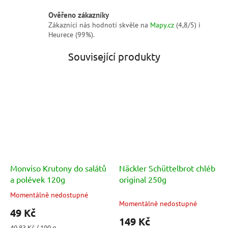
Ověřeno zákazníky
Zákazníci nás hodnotí skvěle na
Mapy.cz
(4,8/5) i
Heurece (99%).
Související produkty
Monviso Krutony do salátů
Näckler Schüttelbrot chléb
a polévek 120g
original 250g
Momentálně nedostupné
Průměrné
Momentálně nedostupné
hodnocení
49 Kč
produktu
149 Kč
je
Měrná
40,83 Kč / 100 g