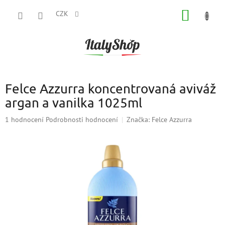
Přejít
NÁKUP
na
CZK
obsah
KOŠÍK
Felce Azzurra koncentrovaná aviváž
argan a vanilka 1025ml
Průměrné
1 hodnocení
Podrobnosti hodnocení
Značka:
Felce Azzurra
hodnocení
produktu
je
5,0
z
5
hvězdiček.