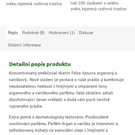
než 100 složkami z celého
světa, tajemná rodinná tradice
světa, tajemná rodinná tradice
od Paglieri. Unikátní vůně Felce
od Paglieri. Unikátní vůně Felce
Azzurra zabalí vaše prádlo...
Azzurra zabalí vaše prádlo...
Popis
Podobné (8)
Hodnocení (1)
Diskuze
Ostatní informace
Detailní popis produktu
Koncentrovaný změkčovač tkanin Felce Azzurra arganový a
vanilkový. Nové složení se postará o vaše prádlo a kombinuje
neodolatelnou hebkost s hřejivými a smyslnými tóny
arganového a vanilkového parfému. Vaše oblečení zahalí
dlouhotrvající závan svěžesti a dodá vám pocit čerstvě
vypraného prádla.
Extra jemné a dermatologicky testováno. Prodloužené
uvolňování parfému. Parfém Argan a vanilka je intenzivní a
sofistikovaný, bohatý na esenciální oleje s hřejivými a