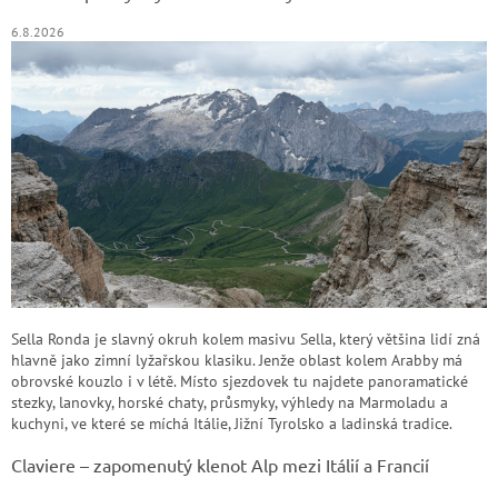
6.8.2026
Sella Ronda je slavný okruh kolem masivu Sella, který většina lidí zná
hlavně jako zimní lyžařskou klasiku. Jenže oblast kolem Arabby má
obrovské kouzlo i v létě. Místo sjezdovek tu najdete panoramatické
stezky, lanovky, horské chaty, průsmyky, výhledy na Marmoladu a
kuchyni, ve které se míchá Itálie, Jižní Tyrolsko a ladinská tradice.
Claviere – zapomenutý klenot Alp mezi Itálií a Francií