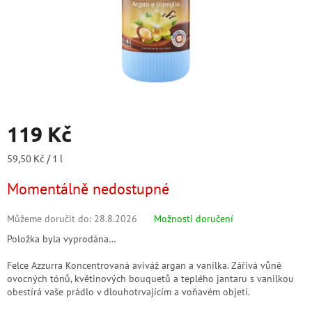
119 Kč
Měrná
59,50 Kč / 1 l
cena:
Momentálně nedostupné
Můžeme doručit do:
28.8.2026
Možnosti doručení
Položka byla vyprodána…
Felce Azzurra Koncentrovaná aviváž argan a vanilka. Zářivá vůně
ovocných tónů, květinových bouquetů a teplého jantaru s vanilkou
obestírá vaše prádlo v dlouhotrvajícím a voňavém objetí.