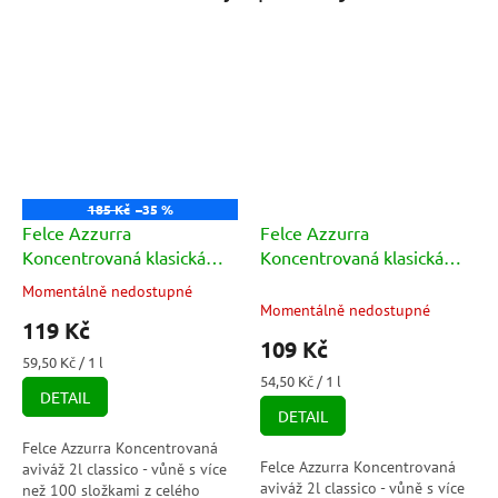
185 Kč
–35 %
Felce Azzurra
Felce Azzurra
Koncentrovaná klasická
Koncentrovaná klasická
aviváž 2l
aviváž 1025ml
Momentálně nedostupné
Průměrné
Momentálně nedostupné
hodnocení
119 Kč
produktu
109 Kč
je
Měrná
59,50 Kč / 1 l
5,0
cena:
Měrná
54,50 Kč / 1 l
DETAIL
cena:
z
DETAIL
5
hvězdiček.
Felce Azzurra Koncentrovaná
Felce Azzurra Koncentrovaná
aviváž 2l classico - vůně s více
aviváž 2l classico - vůně s více
než 100 složkami z celého