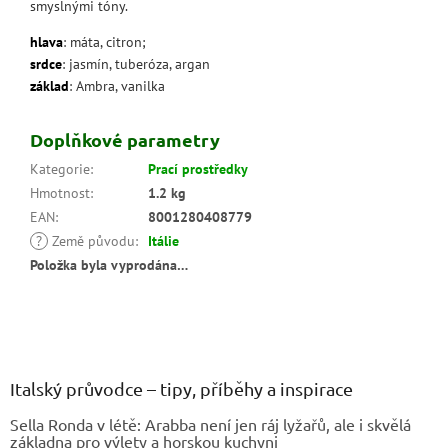
smyslnými tóny.
hlava
: máta, citron;
srdce
: jasmín, tuberóza, argan
základ
: Ambra, vanilka
Doplňkové parametry
Kategorie
:
Prací prostředky
Hmotnost
:
1.2 kg
EAN
:
8001280408779
?
Země původu
:
Itálie
Položka byla vyprodána…
Z
á
p
a
Italský průvodce – tipy, příběhy a inspirace
t
Sella Ronda v létě: Arabba není jen ráj lyžařů, ale i skvělá
í
základna pro výlety a horskou kuchyni