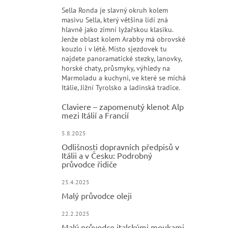
Sella Ronda je slavný okruh kolem
masivu Sella, který většina lidí zná
hlavně jako zimní lyžařskou klasiku.
Jenže oblast kolem Arabby má obrovské
kouzlo i v létě. Místo sjezdovek tu
najdete panoramatické stezky, lanovky,
horské chaty, průsmyky, výhledy na
Marmoladu a kuchyni, ve které se míchá
Itálie, Jižní Tyrolsko a ladinská tradice.
Claviere – zapomenutý klenot Alp
mezi Itálií a Francií
5.8.2025
Odlišnosti dopravních předpisů v
Itálii a v Česku: Podrobný
průvodce řidiče
25.4.2025
Malý průvodce oleji
22.2.2025
Malý průvodce italskými moukami