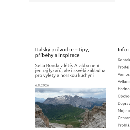
Z
á
p
a
t
í
Italský průvodce – tipy,
Info
příběhy a inspirace
Kontak
Sella Ronda v létě: Arabba není
Prodej
jen ráj lyžařů, ale i skvělá základna
Věrnos
pro výlety a horskou kuchyni
Velko
6.8.2026
Hodno
Obcho
Doprav
Moje 
Ochran
Prohlá