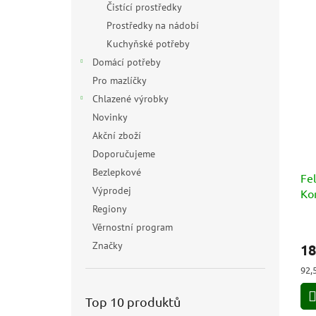
Čistící prostředky
Prostředky na nádobí
Kuchyňské potřeby
Domácí potřeby
Pro mazlíčky
Chlazené výrobky
Novinky
Akční zboží
Doporučujeme
Bezlepkové
Fe
Výprodej
Ko
- j
Regiony
Prů
Věrnostní program
hod
Značky
18
pro
je
Měr
92,5
5,0
cen
z
Top 10 produktů
5