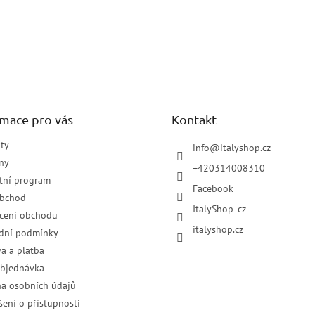
rmace pro vás
Kontakt
ty
info
@
italyshop.cz
ny
+420314008310
tní program
Facebook
obchod
ItalyShop_cz
cení obchodu
italyshop.cz
dní podmínky
a a platba
objednávka
a osobních údajů
šení o přístupnosti