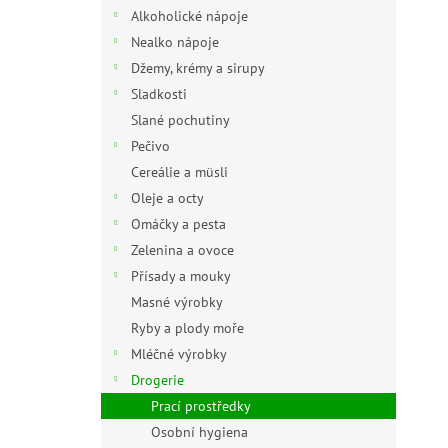
n
Alkoholické nápoje
e
Nealko nápoje
l
Džemy, krémy a sirupy
Sladkosti
Slané pochutiny
Pečivo
Cereálie a müsli
Oleje a octy
Omáčky a pesta
Zelenina a ovoce
Přísady a mouky
Masné výrobky
Ryby a plody moře
Mléčné výrobky
Drogerie
Prací prostředky
Osobní hygiena