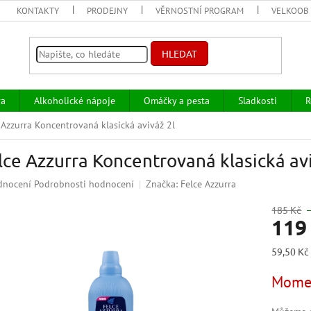
KONTAKTY
PRODEJNY
VĚRNOSTNÍ PROGRAM
VELKOOB
HLEDAT
va
Alkoholické nápoje
Omáčky a pesta
Sladkosti
R
 Azzurra Koncentrovaná klasická aviváž 2l
lce Azzurra Koncentrovaná klasická avi
ěrné
dnocení
Podrobnosti hodnocení
Značka:
Felce Azzurra
ocení
uktu
185 Kč
119
Měrná
59,50 Kč 
cena:
iček.
Momen