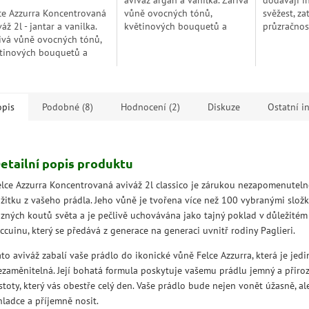
aviváž argan a vanilka. Zářivá
dodávají in
zdiček.
hvězdiček.
hvězdiček.
ce Azzurra Koncentrovaná
vůně ovocných tónů,
svěžest, z
váž 2l - jantar a vanilka.
květinových bouquetů a
průzračnos
ivá vůně ovocných tónů,
teplého jantaru s vanilkou
růží a dote
tinových bouquetů a
obestírá vaše prádlo v
dodávají 
lého jantaru s vanilkou
dlouhotrvajícím a voňavém...
jedinečném
stírá vaše prádlo v
uhotrvajícím a...
opis
Podobné (8)
Hodnocení (2)
Diskuze
Ostatní i
etailní popis produktu
elce Azzurra Koncentrovaná aviváž 2l classico je zárukou nezapomenutel
ážitku z vašeho prádla. Jeho vůně je tvořena více než 100 vybranými slož
ůzných koutů světa a je pečlivě uchovávána jako tajný poklad v důležité
ccuinu, který se předává z generace na generaci uvnitř rodiny Paglieri.
to aviváž zabalí vaše prádlo do ikonické vůně Felce Azzurra, která je jed
ezaměnitelná. Její bohatá formula poskytuje vašemu prádlu jemný a přiro
stoty, který vás obestře celý den. Vaše prádlo bude nejen vonět úžasně, a
hladce a příjemně nosit.