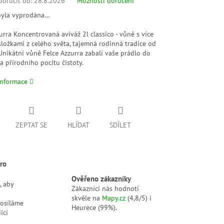
oručit do:
28.8.2026
Možnosti doručení
byla vyprodána…
urra Koncentrovaná aviváž 2l classico - vůně s více
ložkami z celého světa, tajemná rodinná tradice od
 Unikátní vůně Felce Azzurra zabalí vaše prádlo do
 přírodního pocitu čistoty.
informace
ZEPTAT SE
HLÍDAT
SDÍLET
ro
Ověřeno zákazníky
, aby
Zákazníci nás hodnotí
skvěle na
Mapy.cz
(4,8/5) i
posíláme
Heurece (99%).
icí