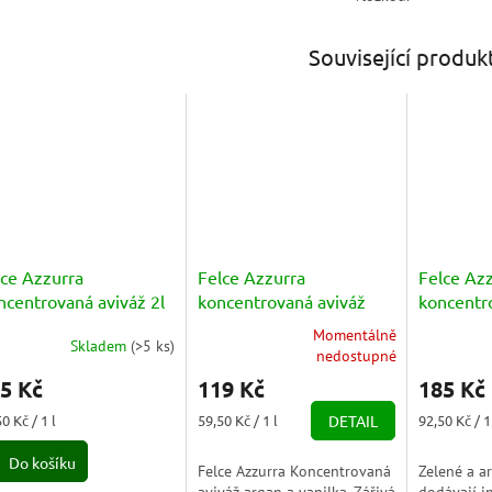
Související produk
lce Azzurra
Felce Azzurra
Felce Az
ncentrovaná aviváž 2l
koncentrovaná aviváž
koncentr
antar a vanilka
argan a vanilka 1025ml
Pura Fre
Momentálně
Skladem
(
>5 ks
)
měrné
Průměrné
Průměrné
nedostupné
nocení
hodnocení
hodnocení
5 Kč
119 Kč
185 Kč
duktu
produktu
produktu
je
je
ná
Měrná
Měrná
0 Kč / 1 l
59,50 Kč / 1 l
DETAIL
92,50 Kč / 1
5,0
5,0
a:
cena:
cena:
z
z
Do košíku
Felce Azzurra Koncentrovaná
Zelené a a
5
5