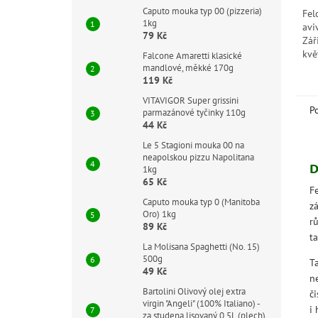
hvě
Caputo mouka typ 00 (pizzeria)
Fel
1kg
avi
79 Kč
Zář
kvě
Falcone Amaretti klasické
tep
mandlové, měkké 170g
119 Kč
obe
dlo
VITAVIGOR Super grissini
P
parmazánové tyčinky 110g
44 Kč
Le 5 Stagioni mouka 00 na
neapolskou pizzu Napolitana
D
1kg
65 Kč
F
Caputo mouka typ 0 (Manitoba
z
Oro) 1kg
r
89 Kč
ta
La Molisana Spaghetti (No. 15)
500g
Ta
49 Kč
n
Bartolini Olivový olej extra
či
virgin "Angeli" (100% Italiano) -
i 
za studena lisovaný 0,5L (plech)