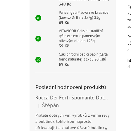
349 Kč
F
Paneangeli Pivovarské kvasnice
kv
(Lievito Di Birra 3x7g) 21g
t
69 Kč
s
VITAVIGOR Grissini - tradiční
tyčinky s extra panenským
P
olivovým olejem 125g
vů
39 Kč
a
Cuki přírodní pečicí papír (Carta
forno naturale) 33x38 20 listů
h
59 Kč
c
Poslední hodnocení produktů
Rocca Dei Forti Spumante Dolce 11,5% 0,75l
Štěpán
|
Hodnocení produktu je 5 z 5 hvězdiček.
Přátelé dobrých vín, výrobků z vinné révy
a bublinek, tohle jsou naprosto
překvapující a chuťově úžasné bublinky,