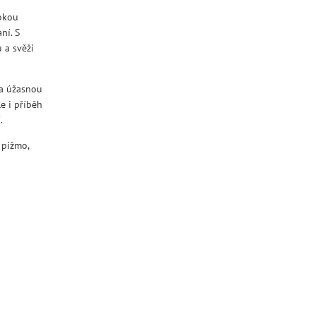
sokou
ní. S
 a svěží
na úžasnou
e i příběh
.
: pižmo,