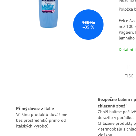
Můžeme d
Položka 
Felce Azz
185 Kč
než 100 s
–35 %
Paglieri.
jemného a
Detailní 
TISK
Bezpečné balení i p
chlazené zboží
Přímý dovoz z Itálie
Zboží balíme pečlivě
Většinu produktů dovážíme
dorazilo v pořádku.
bez prostředníků přímo od
Chlazené produkty 
italských výrobců.
v termoobalu s chlad
vložkou.