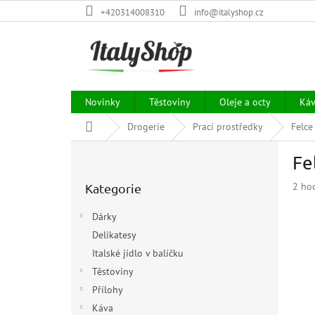
Přejít
+420314008310
info@italyshop.cz
na
obsah
Novinky
Těstoviny
Oleje a octy
Ká
Domů
Drogerie
Prací prostředky
Felce
P
Fe
o
Přeskočit
s
Prům
2 ho
Kategorie
kategorie
t
hodn
r
prod
Dárky
a
je
Delikatesy
n
5,0
z
Italské jídlo v balíčku
n
5
í
Těstoviny
hvězd
p
Přílohy
a
Káva