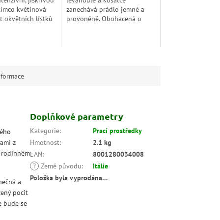
tenzivní, jiskřivou
levandule a kosatce
atímco květinová
zanechává prádlo jemné a
t okvětních lístků
provoněné. Obohacená o
k lístků fialek
přírodní esence, přináší
tomuto
relaxační a svěží pocit do
u...
vašeho domova.
nformace
Doplňkové parametry
Kategorie
:
Prací prostředky
ného
kami z
Hmotnost
:
2.1 kg
m rodinném
EAN
:
8001280034008
?
Země původu
:
Itálie
Položka byla vyprodána…
inečná a
zený pocit
le bude se