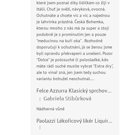
které jsem poznal díky lidičkám co žijí v
Itálii. Chuť je svěží, návyková, ovocná.
Ochutnáte a chcete víc a víc a najednou
je lahvinka prázdná. Česká Bohemka,
kterou mnoho z nás má za super a stojí
podobně je z prominutím jen a pouze
"meducínou na kuří oka" . Rozhodně
doporučuji k ochutnání, já se ženou jsme
byli opravdu překvapeni a unešeni. Pozor
"Dolce" je polosuché či polosladké, kdo
máte rádi suché musíte vybrat "Extra dry",
ale to vinař zná, jen jsem tedy suchou
variantu bohužel neochutnal....
Felce Azzurra Klasický sprchový gel - doccia gel 400ml
Gabriela Stibůrková
|
Hodnocení produktu je 5 z 5 hvězdiček.
Nádherná vůně
Paolazzi Lékořicový likér Liquirizia 24% 0,7L
|
Hodnocení produktu je 5 z 5 hvězdiček.