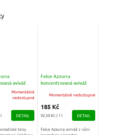
ty
zurra
Felce Azzurra
ovaná aviváž
koncentrovaná aviváž
schezza 2l
levandule a iris (Lavanda
Momentálně
Momentálně nedostupné
e Iris) 2l
nedostupné
185 Kč
Měrná
 l
DETAIL
92,50 Kč / 1 l
DETAIL
cena:
romatické tóny
Felce Azzurra aviváž s vůní