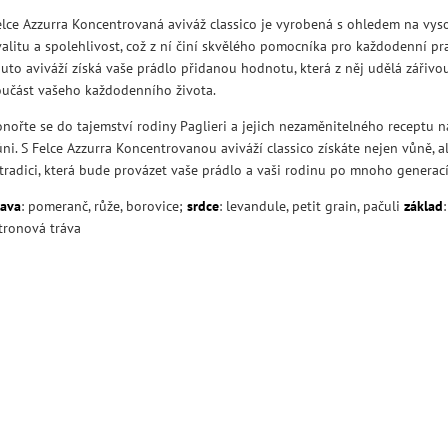
elce Azzurra Koncentrovaná aviváž classico je vyrobená s ohledem na vy
alitu a spolehlivost, což z ní činí skvělého pomocníka pro každodenní pra
outo aviváží získá vaše prádlo přidanou hodnotu, která z něj udělá zářivou
oučást vašeho každodenního života.
onořte se do tajemství rodiny Paglieri a jejich nezaměnitelného receptu 
ni. S Felce Azzurra Koncentrovanou aviváží classico získáte nejen vůně, al
 tradici, která bude provázet vaše prádlo a vaši rodinu po mnoho generací
lava
: pomeranč, růže, borovice;
srdce
: levandule, petit grain, pačuli
základ
itronová tráva