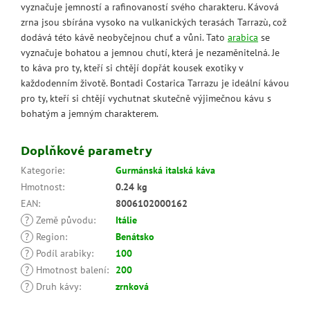
vyznačuje jemností a rafinovaností svého charakteru. Kávová
zrna jsou sbírána vysoko na vulkanických terasách Tarrazù, což
dodává této kávě neobyčejnou chuť a vůni. Tato
arabica
se
vyznačuje bohatou a jemnou chutí, která je nezaměnitelná. Je
to káva pro ty, kteří si chtějí dopřát kousek exotiky v
každodenním životě. Bontadi Costarica Tarrazu je ideální kávou
pro ty, kteří si chtějí vychutnat skutečně výjimečnou kávu s
bohatým a jemným charakterem.
Doplňkové parametry
Kategorie
:
Gurmánská italská káva
Hmotnost
:
0.24 kg
EAN
:
8006102000162
?
Země původu
:
Itálie
?
Region
:
Benátsko
?
Podíl arabiky
:
100
?
Hmotnost balení
:
200
?
Druh kávy
:
zrnková