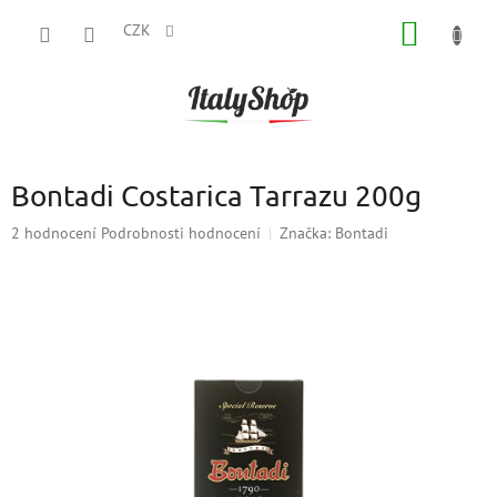
Přejít
NÁKUP
na
CZK
obsah
KOŠÍK
Bontadi Costarica Tarrazu 200g
Průměrné
2 hodnocení
Podrobnosti hodnocení
Značka:
Bontadi
hodnocení
produktu
je
5,0
z
5
hvězdiček.