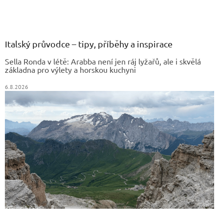
Z
á
p
a
Italský průvodce – tipy, příběhy a inspirace
t
Sella Ronda v létě: Arabba není jen ráj lyžařů, ale i skvělá
í
základna pro výlety a horskou kuchyni
6.8.2026