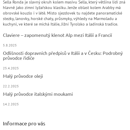
Sella Ronda je slavný okruh kolem masivu Sella, který většina lidí zná
hlavně jako zimní lyžařskou klasiku. Jenže oblast kolem Arabby má
obrovské kouzlo i v létě. Místo sjezdovek tu najdete panoramatické
stezky, lanovky, horské chaty, průsmyky, výhledy na Marmoladu a
kuchyni, ve které se míchá Itálie, Jižní Tyrolsko a ladinská tradice.
Claviere – zapomenutý klenot Alp mezi Itálií a Francií
5.8.2025
Odlišnosti dopravních předpisů v Itálii a v Česku: Podrobný
průvodce řidiče
25.4.2025
Malý průvodce oleji
22.2.2025
Malý průvodce italskými moukami
14.2.2025
Informace pro vás