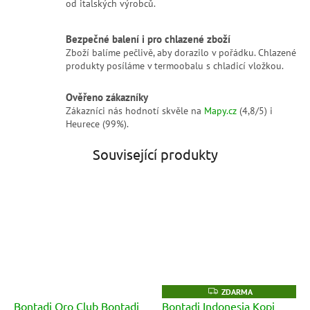
od italských výrobců.
Bezpečné balení i pro chlazené zboží
Zboží balíme pečlivě, aby dorazilo v pořádku. Chlazené
produkty posíláme v termoobalu s chladicí vložkou.
Ověřeno zákazníky
Zákazníci nás hodnotí skvěle na
Mapy.cz
(4,8/5) i
Heurece (99%).
Související produkty
Z
ZDARMA
D
Bontadi Oro Club Bontadi
Bontadi Indonesia Kopi