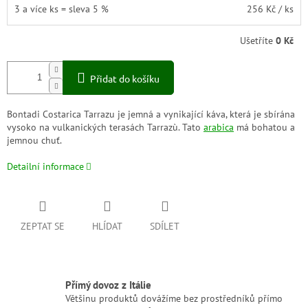
3 a více ks = sleva 5 %
256 Kč
/ ks
Ušetříte
0 Kč
Přidat do košíku
Bontadi Costarica Tarrazu je jemná a vynikající káva, která je sbírána
vysoko na vulkanických terasách Tarrazù. Tato
arabica
má bohatou a
jemnou chuť.
Detailní informace
ZEPTAT SE
HLÍDAT
SDÍLET
Přímý dovoz z Itálie
Většinu produktů dovážíme bez prostředníků přímo