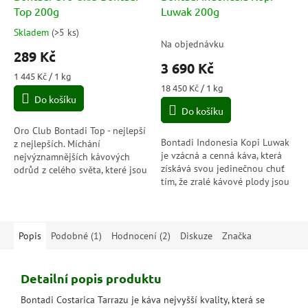
A
Top 200g
Luwak 200g
R
M
A
Skladem
(
>5 ks
)
Průměrné
Na objednávku
hodnocení
289 Kč
produktu
3 690 Kč
je
Měrná
1 445 Kč / 1 kg
5,0
cena:
Měrná
18 450 Kč / 1 kg
Do košíku
cena:
z
Do košíku
5
hvězdiček.
Oro Club Bontadi Top - nejlepší
Bontadi Indonesia Kopi Luwak
z nejlepších. Míchání
je vzácná a cenná káva, která
nejvýznamnějších kávových
získává svou jedinečnou chuť
odrůd z celého světa, které jsou
tím, že zralé kávové plody jsou
opatrně upraženy a pečlivě
pozřeny zvířetem (cibetkou),
spojeny do této výjimečné
což obohacuje chuť kávy o...
receptury,...
Popis
Podobné (1)
Hodnocení (2)
Diskuze
Značka
Detailní popis produktu
Bontadi Costarica Tarrazu je káva nejvyšší kvality, která se