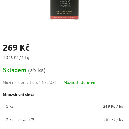
269 Kč
Měrná
1 345 Kč / 1 kg
cena:
Skladem
(
>5 ks
)
Můžeme doručit do:
13.8.2026
Možnosti doručení
Množstevní sleva
1 ks
269 Kč
/ ks
2 ks = sleva 3 %
261 Kč
/ ks