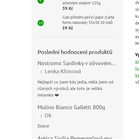
d
olivovým olejem 125g
39 Kč
s
k
Cuki přírodní pečicí papír (Carta
forno naturale) 33x38 20 listů
de
59 Kč
st
e
M
Poslední hodnocení produktů
V
e
Nostromo Sardinky v olivovém oleji (Sardine all’Olio di Oliva) 120g
t
Lenka Klímová
|
Hodnocení produktu je 5 z 5 hvězdiček.
k
s
Nejlepší co jsem kdy jedla, měla jsem od
různých výrobců ale toto je veliká
mňamka ❤️
Mulino Bianco Galletti 800g
Dk
|
Hodnocení produktu je 5 z 5 hvězdiček.
Dobré
Antica Sicilia Pomerančová marmeláda (Arance di Sicilia) 210g