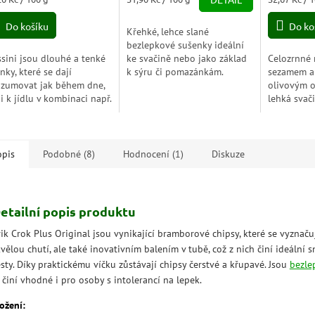
5,0
a:
cena:
cena:
z
Do košíku
Do ko
Křehké, lehce slané
5
bezlepkové sušenky ideální
zdiček.
hvězdiček.
ssini jsou dlouhé a tenké
ke svačině nebo jako základ
Celozrnné 
inky, které se dají
k sýru či pomazánkám.
sezamem a
zumovat jak během dne,
Klasická chuť, kterou si
olivovým 
 i k jídlu v kombinaci např.
zamiluje každý – lehké jako
lehká svači
kou, sýrem. Grissini
pírko, křupavé jako sen.
přírodních
bsahují žádný tuk. Jsou
bohatá na 
lní jako...
konzumovat
opis
Podobné (8)
Hodnocení (1)
Diskuze
etailní popis produktu
ik Crok Plus Original jsou vynikající bramborové chipsy, které se vyznaču
vělou chutí, ale také inovativním balením v tubě, což z nich činí ideální 
sty. Díky praktickému víčku zůstávají chipsy čerstvé a křupavé. Jsou
bezle
 činí vhodné i pro osoby s intolerancí na lepek.
ožení: