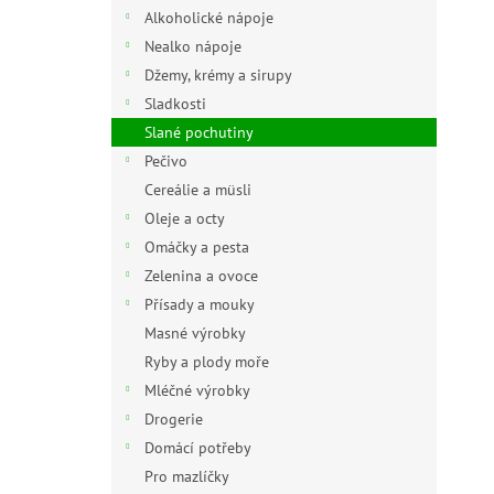
n
Alkoholické nápoje
e
Nealko nápoje
l
Džemy, krémy a sirupy
Sladkosti
Slané pochutiny
Pečivo
Cereálie a müsli
Oleje a octy
Omáčky a pesta
Zelenina a ovoce
Přísady a mouky
Masné výrobky
Ryby a plody moře
Mléčné výrobky
Drogerie
Domácí potřeby
Pro mazlíčky