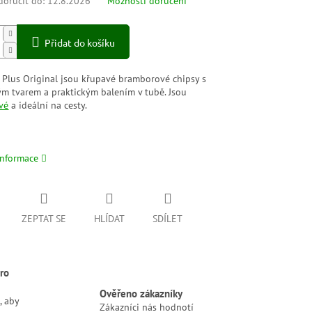
oručit do:
12.8.2026
Možnosti doručení
Přidat do košíku
k Plus Original jsou křupavé bramborové chipsy s
ým tvarem a praktickým balením v tubě. Jsou
vé
a ideální na cesty.
informace
ZEPTAT SE
HLÍDAT
SDÍLET
ro
Ověřeno zákazníky
, aby
Zákazníci nás hodnotí