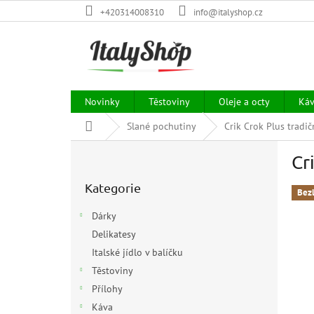
Přejít
+420314008310
info@italyshop.cz
na
obsah
Novinky
Těstoviny
Oleje a octy
Ká
Domů
Slané pochutiny
Crik Crok Plus tradič
P
Cr
o
Přeskočit
s
Kategorie
kategorie
t
Bez
r
Dárky
a
Delikatesy
n
Italské jídlo v balíčku
n
í
Těstoviny
p
Přílohy
a
Káva