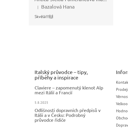
Bazalová Hana
|
Hodnocení produktu je 5 z 5 hvězdiček.
Skvělá!!!🙌
Z
á
p
a
t
í
Italský průvodce – tipy,
Info
příběhy a inspirace
Kontak
Claviere – zapomenutý klenot Alp
Prodej
mezi Itálií a Francií
Věrnos
5.8.2025
Velko
Odlišnosti dopravních předpisů v
Hodno
Itálii a v Česku: Podrobný
Obcho
průvodce řidiče
Doprav