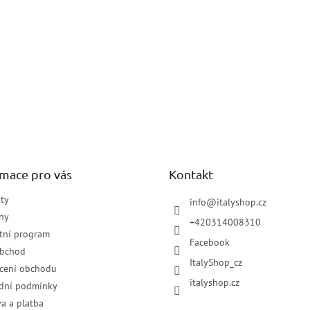
rmace pro vás
Kontakt
ty
info
@
italyshop.cz
ny
+420314008310
tní program
Facebook
obchod
ItalyShop_cz
cení obchodu
italyshop.cz
dní podmínky
a a platba