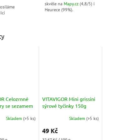
skvěle na
Mapy.cz
(4,8/5) i
posíláme
Heurece (99%).
icí
ty
OR Celozrnné
VITAVIGOR Mini grissini
kry se sezamem
sýrové tyčinky 150g
ým olejem 150g
Skladem
(
>5 ks
)
Skladem
(
>5 ks
)
Průměrné
hodnocení
49 Kč
produktu
je
Měrná
100 g
32,67 Kč / 100 g