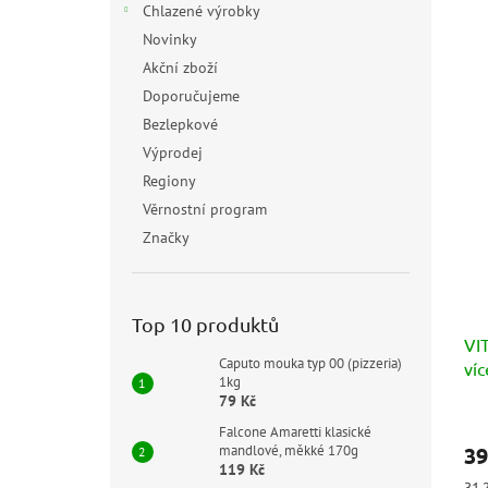
Chlazené výrobky
Novinky
Akční zboží
Doporučujeme
Bezlepkové
Výprodej
Regiony
Věrnostní program
Značky
Top 10 produktů
VIT
Caputo mouka typ 00 (pizzeria)
víc
1kg
pa
79 Kč
ol
Prů
Falcone Amaretti klasické
hod
mandlové, měkké 170g
39
pro
119 Kč
je
Měr
31,