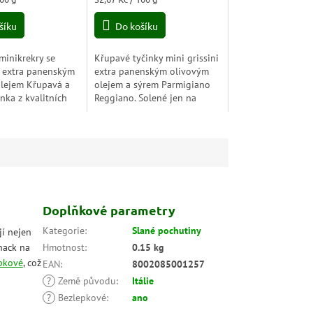
4,7
cena:
z
šíku
Do košíku
5
hvězdiček.
minikrekry se
Křupavé tyčinky mini grissini
 extra panenským
extra panenským olivovým
olejem Křupavá a
olejem a sýrem Parmigiano
nka z kva­litních
Reggiano. Solené jen na
 ingrediencí
povrchu.
vlákninu. Lze
...
Doplňkové parametry
Kategorie
:
Slané pochutiny
jí nejen
snack na
Hmotnost
:
0.15 kg
pkové
, což
EAN
:
8002085001257
?
Země původu
:
Itálie
?
Bezlepkové
:
ano