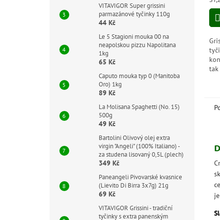
5,0
VITAVIGOR Super grissini
cen
z
parmazánové tyčinky 110g
44 Kč
5
hvě
Le 5 Stagioni mouka 00 na
Gri
neapolskou pizzu Napolitana
tyč
1kg
kon
65 Kč
tak
Caputo mouka typ 0 (Manitoba
šun
Oro) 1kg
neo
89 Kč
ideá
La Molisana Spaghetti (No. 15)
P
500g
49 Kč
Bartolini Olivový olej extra
D
virgin "Angeli" (100% Italiano) -
za studena lisovaný 0,5L (plech)
Cr
349 Kč
sk
Paneangeli Pivovarské kvasnice
ce
(Lievito Di Birra 3x7g) 21g
69 Kč
je
VITAVIGOR Grissini - tradiční
Sl
tyčinky s extra panenským