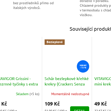
dorazilo v pořádku.
bez prostředníků přímo od
Chlazené produkty 
italských výrobců.
v termoobalu s chlad
vložkou.
Související produk
Bezlepkové
129 Kč
–15 %
AVIGOR Grissini -
Schär bezlepkové křehké
VITAVIG
ezrnné tyčinky s extra
krekry (Crackers Senza
mini kre
nenským olivovým
Glutine) 210g
a olivov
Skladem
(
>5 ks
)
Momentálně nedostupné
ejem 125g
měrné
Průměrné
nocení
hodnocení
 Kč
109 Kč
49 Kč
duktu
produktu
je
ná
Měrná
Měrná
20 Kč / 100 g
51,90 Kč / 100 g
DETAIL
32,67 Kč / 