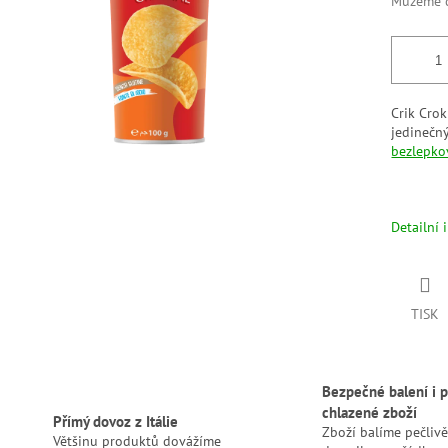
Můžeme d
Crik Cro
jedinečn
bezlepko
Detailní 
TISK
Bezpečné balení i p
chlazené zboží
Přímý dovoz z Itálie
Zboží balíme pečlivě
Většinu produktů dovážíme