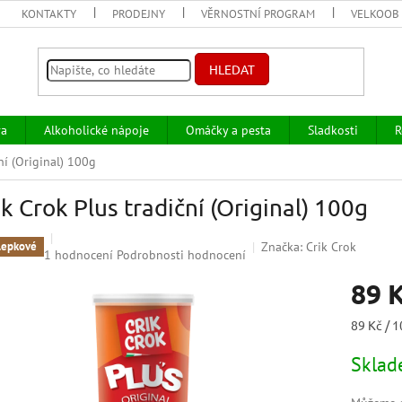
KONTAKTY
PRODEJNY
VĚRNOSTNÍ PROGRAM
VELKOOB
HLEDAT
va
Alkoholické nápoje
Omáčky a pesta
Sladkosti
R
ní (Original) 100g
ik Crok Plus tradiční (Original) 100g
Značka:
Crik Crok
lepkové
Průměrné
1 hodnocení
Podrobnosti hodnocení
hodnocení
89 
produktu
je
5,0
Měrná
89 Kč / 1
z
cena:
5
Skla
hvězdiček.