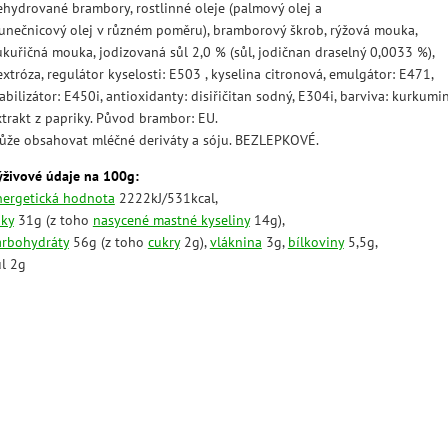
ehydrované brambory, rostlinné oleje (palmový olej a
lunečnicový olej v různém poměru), bramborový škrob, rýžová mouka,
ukuřičná mouka, jodizovaná sůl 2,0 % (sůl, jodičnan draselný 0,0033 %),
xtróza, regulátor kyselosti: E503 , kyselina citronová, emulgátor: E471,
abilizátor: E450i, antioxidanty: disiřičitan sodný, E304i, barviva: kurkumin
xtrakt z papriky. Původ brambor: EU.
ůže obsahovat mléčné deriváty a sóju. BEZLEPKOVÉ.
ýživové údaje na 100g:
nergetická hodnota
2222kJ/531kcal,
uky
31g (z toho
nasycené mastné kyseliny
14g),
arbohydráty
56g (z toho
cukry
2g),
vláknina
3g,
bílkoviny
5,5g,
ůl 2g