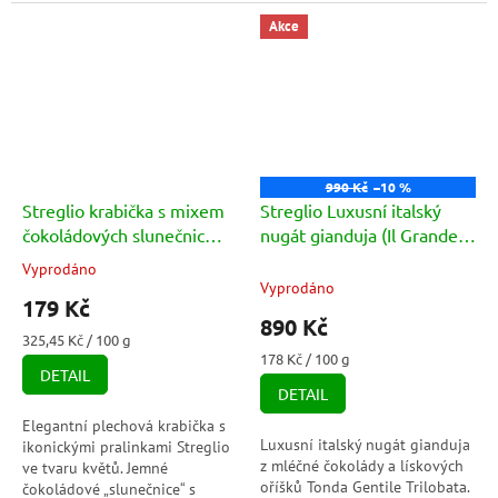
čokolády s lískooříškovým
rumem a giandujou a mléčné
praliné, višní, karamelem a
čokolády s pistáciovým
Akce
kakaovými...
krémem.
990 Kč
–10 %
Streglio krabička s mixem
Streglio Luxusní italský
čokoládových slunečnic
nugát gianduja (Il Grande)
(Confezione In latta Le
500g
Vyprodáno
Průměrné
Margherite) 55g
Vyprodáno
hodnocení
179 Kč
produktu
890 Kč
je
Měrná
325,45 Kč / 100 g
5,0
cena:
Měrná
178 Kč / 100 g
DETAIL
cena:
z
DETAIL
5
hvězdiček.
Elegantní plechová krabička s
Luxusní italský nugát gianduja
ikonickými pralinkami Streglio
z mléčné čokolády a lískových
ve tvaru květů. Jemné
oříšků Tonda Gentile Trilobata.
čokoládové „slunečnice“ s