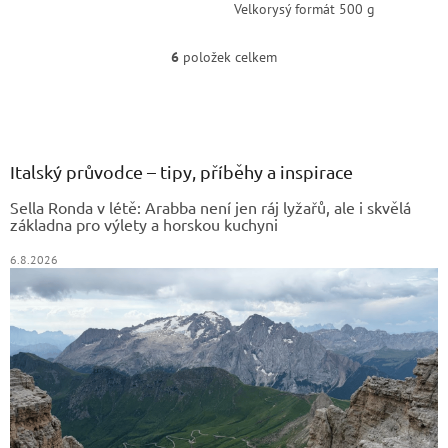
Velkorysý formát 500 g
různými krémovými náplněmi.
zabalený v elegantním zlatém
obalu.
6
položek celkem
O
v
Z
l
á
á
d
p
a
a
Italský průvodce – tipy, příběhy a inspirace
c
t
í
Sella Ronda v létě: Arabba není jen ráj lyžařů, ale i skvělá
í
p
základna pro výlety a horskou kuchyni
r
v
6.8.2026
k
y
v
ý
p
i
s
u