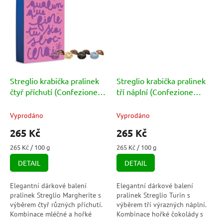
nibsy.
Streglio krabička pralinek
Streglio krabička pralinek
čtyř příchutí (Confezione
tří náplní (Confezione
regalo Margherite) 100g
regalo Turin) 100g
Vyprodáno
Vyprodáno
265 Kč
265 Kč
Měrná
Měrná
265 Kč / 100 g
265 Kč / 100 g
cena:
cena:
DETAIL
DETAIL
Elegantní dárkové balení
Elegantní dárkové balení
pralinek Streglio Margherite s
pralinek Streglio Turin s
výběrem čtyř různých příchutí.
výběrem tří výrazných náplní.
Kombinace mléčné a hořké
Kombinace hořké čokolády s