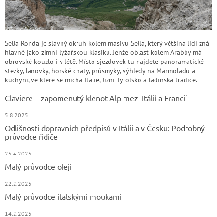
Sella Ronda je slavný okruh kolem masivu Sella, který většina lidí zná
hlavně jako zimní lyžařskou klasiku. Jenže oblast kolem Arabby má
obrovské kouzlo i v létě. Místo sjezdovek tu najdete panoramatické
stezky, lanovky, horské chaty, průsmyky, výhledy na Marmoladu a
kuchyni, ve které se míchá Itálie, Jižní Tyrolsko a ladinská tradice.
Claviere – zapomenutý klenot Alp mezi Itálií a Francií
5.8.2025
Odlišnosti dopravních předpisů v Itálii a v Česku: Podrobný
průvodce řidiče
25.4.2025
Malý průvodce oleji
22.2.2025
Malý průvodce italskými moukami
14.2.2025