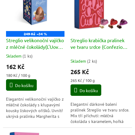
p
o
i
d
s
u
p
k
r
t
o
ů
249 Kč
–34 %
d
Streglio velikonoční vajíčko
Streglio krabička pralinek
u
z mléčné čokolády(L'Uovo
ve tvaru srdce (Confezione
k
Le Margherite) 90g
regalo Cuori) 100g
Skladem
(
1 ks
)
Průměrné
t
Skladem
(
2 ks
)
hodnocení
162 Kč
ů
produktu
265 Kč
je
Měrná
180 Kč / 100 g
5,0
cena:
Měrná
265 Kč / 100 g
Do košíku
cena:
z
Do košíku
5
hvězdiček.
Elegantní velikonoční vajíčko z
Elegantní dárkové balení
mléčné čokolády s křupavými
pralinek Streglio ve tvaru srdce.
kousky lískových oříšků. Uvnitř
Mix tří příchutí: mléčná
ukrývá pralinku Margherita s
čokoláda s karamelem, hořká
lískooříškovým praliné.
čokoláda s malinou a bílá
čokoláda s mandlí a kakaovými