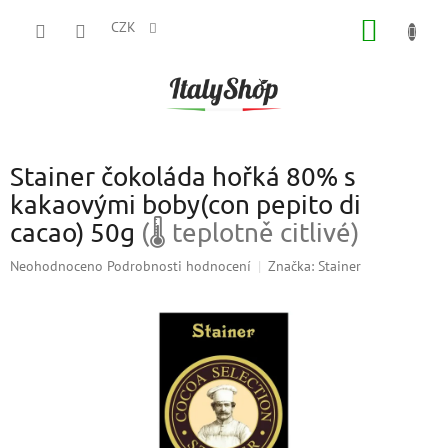
Přejít
NÁKUP
na
CZK
obsah
KOŠÍK
Stainer čokoláda hořká 80% s
kakaovými boby(con pepito di
cacao) 50g
(🌡 teplotně citlivé)
Průměrné
Neohodnoceno
Podrobnosti hodnocení
Značka:
Stainer
hodnocení
produktu
je
0,0
z
5
hvězdiček.