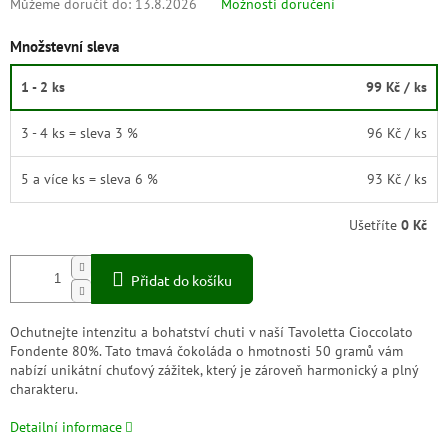
Můžeme doručit do:
13.8.2026
Možnosti doručení
Množstevní sleva
1 - 2 ks
99 Kč
/ ks
3 - 4 ks = sleva 3 %
96 Kč
/ ks
5 a více ks = sleva 6 %
93 Kč
/ ks
Ušetříte
0 Kč
Přidat do košíku
Ochutnejte intenzitu a bohatství chuti v naší Tavoletta Cioccolato
Fondente 80%. Tato tmavá čokoláda o hmotnosti 50 gramů vám
nabízí unikátní chuťový zážitek, který je zároveň harmonický a plný
charakteru.
Detailní informace