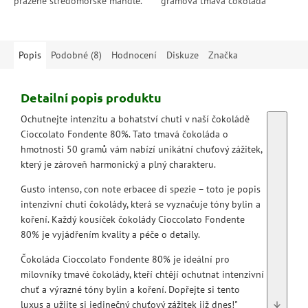
pražené středomořské mandle.
gramová tmavá čokoláda
Dokonalé propojení jemnosti a
přináší harmonické spojení
křupavosti, které vytváří
kvalitního kakaa s osvěžujícím
harmonii...
Brut šumivým...
Popis
Podobné (8)
Hodnocení
Diskuze
Značka
Detailní popis produktu
Ochutnejte intenzitu a bohatství chuti v naší čokoládě
Cioccolato Fondente 80%. Tato tmavá čokoláda o
hmotnosti 50 gramů vám nabízí unikátní chuťový zážitek,
který je zároveň harmonický a plný charakteru.
Gusto intenso, con note erbacee di spezie – toto je popis
intenzivní chuti čokolády, která se vyznačuje tóny bylin a
koření. Každý kousíček čokolády Cioccolato Fondente
80% je vyjádřením kvality a péče o detaily.
Čokoláda Cioccolato Fondente 80% je ideální pro
milovníky tmavé čokolády, kteří chtějí ochutnat intenzivní
chuť a výrazné tóny bylin a koření. Dopřejte si tento
luxus a užijte si jedinečný chuťový zážitek již dnes!"