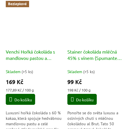
Bezlepkové
Venchi Hořká čokoláda s
Stainer čokoláda mléčná
mandlovou pastou a
45% s vínem (Spumante
praženými mandlemi
Brut) 50g
(Mandorlata Fondente)
Skladem
(
>5 ks
)
Skladem
(
>5 ks
)
95g
169 Kč
99 Kč
Měrná
Měrná
177,89 Kč / 100 g
198 Kč / 100 g
cena:
cena:
Do košíku
Do košíku
Luxusní hořká čokoláda s 60 %
Ponořte se do světa luxusu a
kakaa, která spojuje hedvábnou
oslnivých chutí s mléčnou
mandlovou pastu a celé
čokoládou al Brut. Tato 50