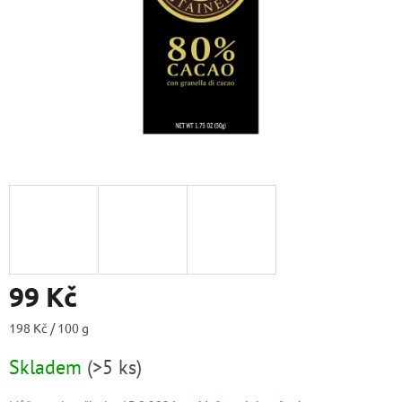
99 Kč
Měrná
198 Kč / 100 g
cena:
Skladem
(
>5 ks
)