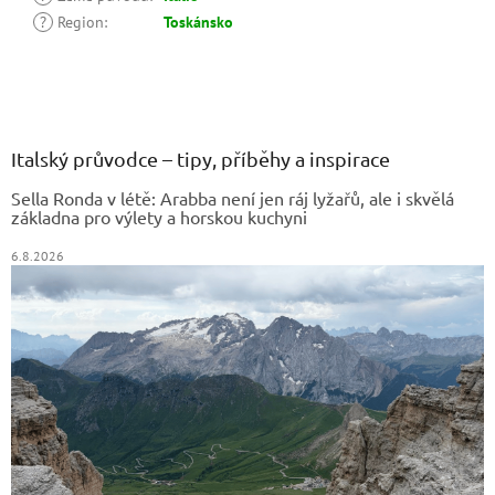
?
Region
:
Toskánsko
Z
á
p
a
Italský průvodce – tipy, příběhy a inspirace
t
Sella Ronda v létě: Arabba není jen ráj lyžařů, ale i skvělá
í
základna pro výlety a horskou kuchyni
6.8.2026