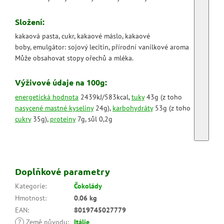
Složení:
kakaová pasta, cukr, kakaové máslo, kakaové
boby, emulgátor: sojový lecitin, přírodní vanilkové aroma
Může obsahovat stopy ořechů a mléka.
Výživové údaje na 100g:
energetická hodnota
2439kJ/583kcal,
tuky
43g (z toho
nasycené mastné kyseliny
24g),
karbohydráty
53g (z toho
cukry
35g),
proteiny
7g, sůl 0,2g
Doplňkové parametry
Kategorie
:
Čokolády
Hmotnost
:
0.06 kg
EAN
:
8019745027779
?
Země původu
:
Itálie