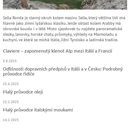
Sella Ronda je slavný okruh kolem masivu Sella, který většina lidí zná
hlavně jako zimní lyžařskou klasiku. Jenže oblast kolem Arabby má
obrovské kouzlo i v létě. Místo sjezdovek tu najdete panoramatické
stezky, lanovky, horské chaty, průsmyky, výhledy na Marmoladu a
kuchyni, ve které se míchá Itálie, Jižní Tyrolsko a ladinská tradice.
Claviere – zapomenutý klenot Alp mezi Itálií a Francií
5.8.2025
Odlišnosti dopravních předpisů v Itálii a v Česku: Podrobný
průvodce řidiče
25.4.2025
Malý průvodce oleji
22.2.2025
Malý průvodce italskými moukami
14.2.2025