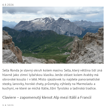
6.8.2026
Sella Ronda je slavný okruh kolem masivu Sella, který většina lidí zná
hlavně jako zimní lyžařskou klasiku. Jenže oblast kolem Arabby má
obrovské kouzlo i v létě. Místo sjezdovek tu najdete panoramatické
stezky, lanovky, horské chaty, průsmyky, výhledy na Marmoladu a
kuchyni, ve které se míchá Itálie, Jižní Tyrolsko a ladinská tradice.
Claviere – zapomenutý klenot Alp mezi Itálií a Francií
5.8.2025