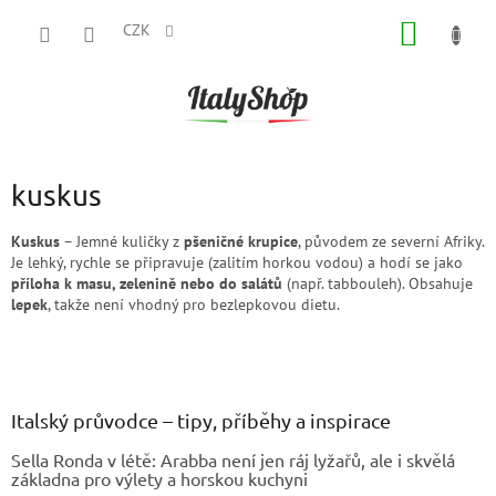
Přejít
NÁKUP
na
CZK
obsah
KOŠÍK
kuskus
Kuskus
– Jemné kuličky z
pšeničné krupice
, původem ze severní Afriky.
Je lehký, rychle se připravuje (zalitím horkou vodou) a hodí se jako
příloha k masu, zelenině nebo do salátů
(např. tabbouleh). Obsahuje
lepek
, takže není vhodný pro bezlepkovou dietu.
Z
á
p
a
Italský průvodce – tipy, příběhy a inspirace
t
Sella Ronda v létě: Arabba není jen ráj lyžařů, ale i skvělá
í
základna pro výlety a horskou kuchyni