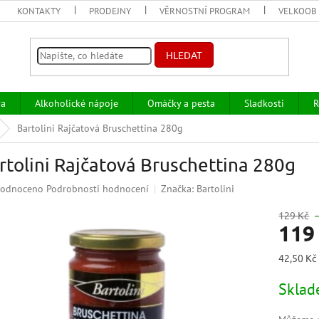
KONTAKTY
PRODEJNY
VĚRNOSTNÍ PROGRAM
VELKOOB
HLEDAT
va
Alkoholické nápoje
Omáčky a pesta
Sladkosti
R
Bartolini Rajčatová Bruschettina 280g
rtolini Rajčatová Bruschettina 280g
ěrné
odnoceno
Podrobnosti hodnocení
Značka:
Bartolini
ocení
uktu
129 Kč
119
Měrná
42,50 Kč 
cena:
iček.
Skla