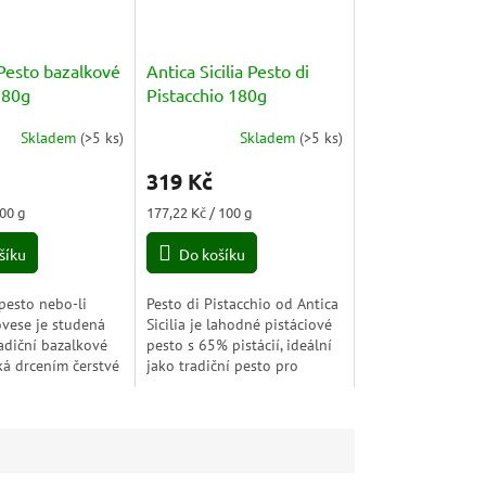
 Pesto bazalkové
Antica Sicilia Pesto di
180g
Pistacchio 180g
Skladem
(
>5 ks
)
Skladem
(
>5 ks
)
319 Kč
Měrná
100 g
177,22 Kč / 100 g
cena:
šíku
Do košíku
pesto nebo-li
Pesto di Pistacchio od Antica
vese je studená
Sicilia je lahodné pistáciové
adiční bazalkové
pesto s 65% pistácií, ideální
ká drcením čerstvé
jako tradiční pesto pro
 postupným
těstoviny nebo kreativní
 dalších surovin
přidání do vaření.
nek, piniové...