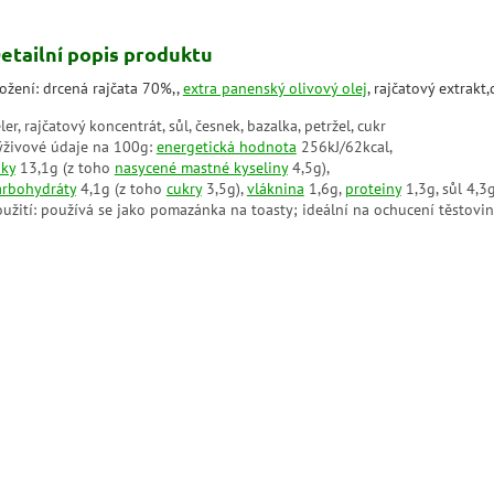
etailní popis produktu
ložení: drcená rajčata 70%,,
extra panenský olivový olej
, rajčatový extrakt,
ler, rajčatový koncentrát, sůl, česnek, bazalka, petržel, cukr
ýživové údaje na 100g:
energetická hodnota
256kJ/62kcal,
uky
13,1g (z toho
nasycené mastné kyseliny
4,5g),
arbohydráty
4,1g (z toho
cukry
3,5g),
vláknina
1,6g,
proteiny
1,3g, sůl 4,3
oužití: používá se jako pomazánka na toasty; ideální na ochucení těstovin