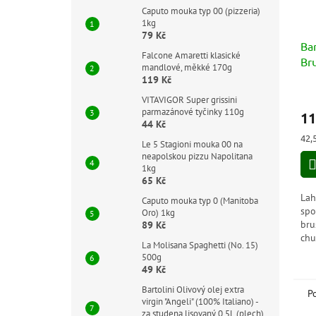
Caputo mouka typ 00 (pizzeria)
1kg
79 Kč
Bar
Falcone Amaretti klasické
Br
mandlové, měkké 170g
119 Kč
Prů
VITAVIGOR Super grissini
hod
parmazánové tyčinky 110g
11
pro
44 Kč
je
Měr
42,
Le 5 Stagioni mouka 00 na
5,0
cen
neapolskou pizzu Napolitana
z
1kg
5
65 Kč
hvě
Lah
Caputo mouka typ 0 (Manitoba
spo
Oro) 1kg
bru
89 Kč
chu
La Molisana Spaghetti (No. 15)
pok
500g
vzr
49 Kč
vyr
Bartolini Olivový olej extra
P
virgin "Angeli" (100% Italiano) -
za studena lisovaný 0,5L (plech)