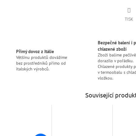
TISK
Bezpečné balení i p
chlazené zboží
Přímý dovoz z Itálie
Zboží balíme pečlivě
Většinu produktů dovážíme
dorazilo v pořádku.
bez prostředníků přímo od
Chlazené produkty 
italských výrobců.
v termoobalu s chlad
vložkou.
Související produk