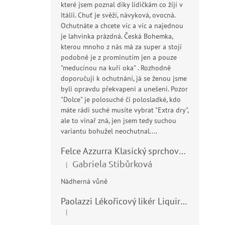
které jsem poznal díky lidičkám co žijí v
Itálii. Chuť je svěží, návyková, ovocná.
Ochutnáte a chcete víc a víc a najednou
je lahvinka prázdná. Česká Bohemka,
kterou mnoho z nás má za super a stojí
podobně je z prominutím jen a pouze
"meducínou na kuří oka" . Rozhodně
doporučuji k ochutnání, já se ženou jsme
byli opravdu překvapeni a unešeni. Pozor
"Dolce" je polosuché či polosladké, kdo
máte rádi suché musíte vybrat "Extra dry",
ale to vinař zná, jen jsem tedy suchou
variantu bohužel neochutnal....
Felce Azzurra Klasický sprchový gel - doccia gel 400ml
Gabriela Stibůrková
|
Hodnocení produktu je 5 z 5 hvězdiček.
Nádherná vůně
Paolazzi Lékořicový likér Liquirizia 24% 0,7L
|
Hodnocení produktu je 5 z 5 hvězdiček.