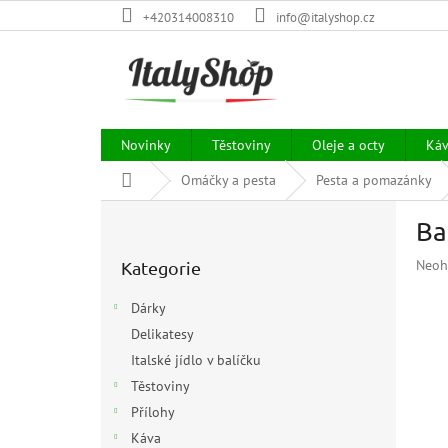
Přejít
+420314008310
info@italyshop.cz
na
obsah
Novinky
Těstoviny
Oleje a octy
Ká
Domů
Omáčky a pesta
Pesta a pomazánky
P
Ba
o
Přeskočit
s
Prům
Neoh
Kategorie
kategorie
t
hodn
r
prod
Dárky
a
je
Delikatesy
n
0,0
z
Italské jídlo v balíčku
n
5
í
Těstoviny
hvězd
p
Přílohy
a
Káva