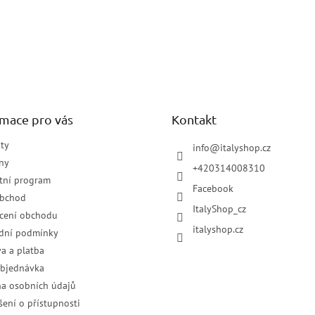
rmace pro vás
Kontakt
ty
info
@
italyshop.cz
ny
+420314008310
tní program
Facebook
obchod
ItalyShop_cz
cení obchodu
italyshop.cz
dní podmínky
a a platba
objednávka
a osobních údajů
šení o přístupnosti