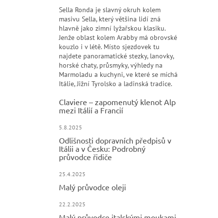
Sella Ronda je slavný okruh kolem
masivu Sella, který většina lidí zná
hlavně jako zimní lyžařskou klasiku.
Jenže oblast kolem Arabby má obrovské
kouzlo i v létě. Místo sjezdovek tu
najdete panoramatické stezky, lanovky,
horské chaty, průsmyky, výhledy na
Marmoladu a kuchyni, ve které se míchá
Itálie, Jižní Tyrolsko a ladinská tradice.
Claviere – zapomenutý klenot Alp
mezi Itálií a Francií
5.8.2025
Odlišnosti dopravních předpisů v
Itálii a v Česku: Podrobný
průvodce řidiče
25.4.2025
Malý průvodce oleji
22.2.2025
Malý průvodce italskými moukami