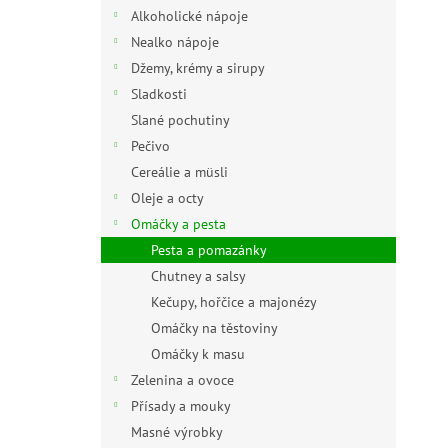
n
Alkoholické nápoje
e
Nealko nápoje
l
Džemy, krémy a sirupy
Sladkosti
Slané pochutiny
Pečivo
Cereálie a müsli
Oleje a octy
Omáčky a pesta
Pesta a pomazánky
Chutney a salsy
Kečupy, hořčice a majonézy
Omáčky na těstoviny
Omáčky k masu
Zelenina a ovoce
Přísady a mouky
Masné výrobky