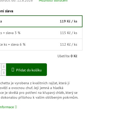
oručit do:
12.8.2026
Možnosti doručení
ní sleva
ks
119 Kč
/ ks
ks = sleva 3 %
115 Kč
/ ks
íce ks = sleva 6 %
112 Kč
/ ks
Ušetříte
0 Kč
Přidat do košíku
chetta je vyrobena z kvalitních rajčat, která jí
svěží a ovocnou chuť. Její jemná a hladká
ce je skvělá pro potření na křupavý chléb, který se
e dokonalou přílohou k vašim oblíbeným pokrmům.
informace