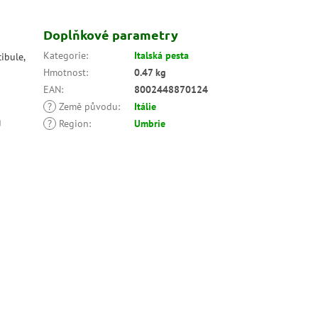
Doplňkové parametry
Kategorie
:
Italská pesta
cibule,
Hmotnost
:
0.47 kg
EAN
:
8002448870124
?
Země původu
:
Itálie
g
?
Region
:
Umbrie