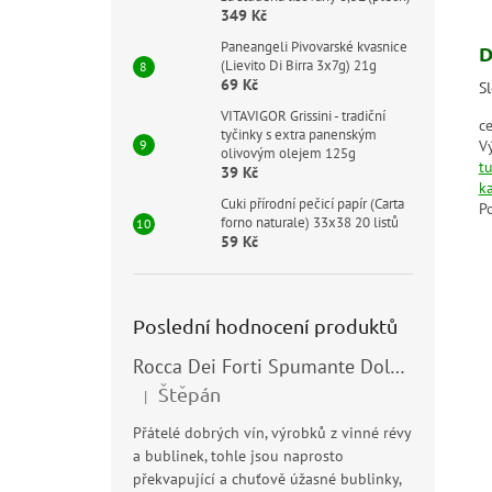
349 Kč
Paneangeli Pivovarské kvasnice
D
(Lievito Di Birra 3x7g) 21g
69 Kč
S
VITAVIGOR Grissini - tradiční
ce
tyčinky s extra panenským
V
olivovým olejem 125g
t
39 Kč
k
Cuki přírodní pečicí papír (Carta
P
forno naturale) 33x38 20 listů
59 Kč
Poslední hodnocení produktů
Rocca Dei Forti Spumante Dolce 11,5% 0,75l
Štěpán
|
Hodnocení produktu je 5 z 5 hvězdiček.
Přátelé dobrých vín, výrobků z vinné révy
a bublinek, tohle jsou naprosto
překvapující a chuťově úžasné bublinky,