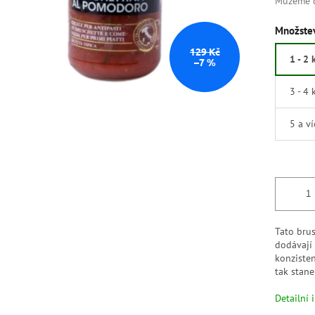
Můžeme d
Množstev
129 Kč
1 - 2 
–7 %
3 - 4 
5 a v
Tato brus
dodávají 
konzisten
tak stan
Detailní 