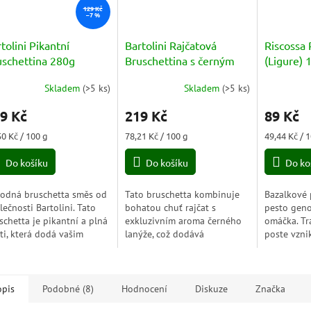
129 Kč
–7 %
tolini Pikantní
Bartolini Rajčatová
Riscossa
uschettina 280g
Bruschettina s černým
(Ligure) 
lanýžem
Skladem
(
>5 ks
)
Skladem
(
>5 ks
)
měrné
Průměrné
nocení
hodnocení
9 Kč
219 Kč
89 Kč
duktu
produktu
je
ná
Měrná
Měrná
50 Kč / 100 g
78,21 Kč / 100 g
49,44 Kč / 
5,0
a:
cena:
cena:
z
Do košíku
Do košíku
Do ko
5
zdiček.
hvězdiček.
odná bruschetta směs od
Tato bruschetta kombinuje
Bazalkové 
lečnosti Bartolini. Tato
bohatou chuť rajčat s
pesto geno
schetta je pikantní a plná
exkluzivním aroma černého
omáčka. Tr
ti, která dodá vašim
lanýže, což dodává
poste vzni
rmům výraznou a
jedinečnou a luxusní
bazalky a
ušující pikantnost. Je
chuťovou zkušenost. Můžete
přidáváním
obena z kvalitních...
ji použít jako přílohu na
jako je čes
křupavém...
opis
Podobné (8)
Hodnocení
Diskuze
Značka