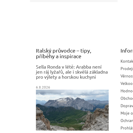
Z
á
p
a
t
í
Italský průvodce – tipy,
Info
příběhy a inspirace
Kontak
Sella Ronda v létě: Arabba není
Prodej
jen ráj lyžařů, ale i skvělá základna
Věrnos
pro výlety a horskou kuchyni
Velko
6.8.2026
Hodno
Obcho
Doprav
Moje 
Ochran
Prohlá