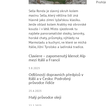
Prohlá
Sella Ronda je slavný okruh kolem
masivu Sella, který většina lidí zná
hlavně jako zimní lyžařskou klasiku.
Jenže oblast kolem Arabby má obrovské
kouzlo i v létě. Místo sjezdovek tu
najdete panoramatické stezky, lanovky,
horské chaty, průsmyky, výhledy na
Marmoladu a kuchyni, ve které se míchá
Itálie, Jižní Tyrolsko a ladinská tradice.
Claviere – zapomenutý klenot Alp
mezi Itálií a Francií
5.8.2025
Odlišnosti dopravních předpisů v
Itálii a v Česku: Podrobný
průvodce řidiče
25.4.2025
Malý průvodce oleji
22.2.2025