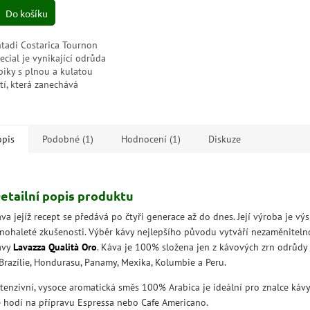
Do košíku
zdiček.
tadi Costarica Tournon
ecial je vynikající odrůda
biky s plnou a kulatou
tí, která zanechává
dkou a jemnou dochuť.
opis
Podobné (1)
Hodnocení (1)
Diskuze
etailní popis produktu
va jejíž recept se předává po čtyři generace až do dnes. Její výroba je v
nohaleté zkušenosti. Výběr kávy nejlepšího původu vytváří nezaměniteln
ávy
Lavazza Qualità Oro
. Káva je 100% složena jen z kávových zrn odrůdy
 Brazílie, Hondurasu, Panamy, Mexika, Kolumbie a Peru.
ntenzivní, vysoce aromatická směs 100% Arabica je ideální pro znalce kávy
e hodí na přípravu Espressa nebo Cafe Americano.