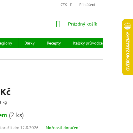
CHOD
HODNOCENÍ OBCHODU
CZK
OBCHODNÍ PODMÍNKY
Přihlášení
DOPR
NÁKUPNÍ
Prázdný košík
KOŠÍK
egiony
Dárky
Recepty
Italský průvodce
Prodejny
 Kč
1 kg
dem
(
2 ks
)
oručit do:
12.8.2026
Možnosti doručení