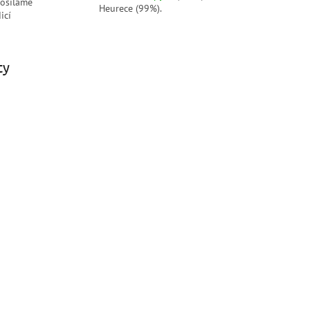
posíláme
Heurece (99%).
icí
ty