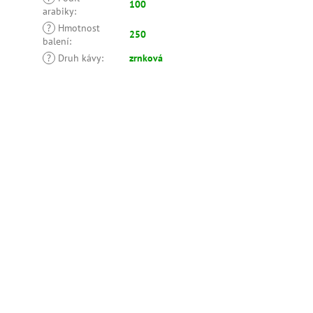
100
arabiky
:
?
Hmotnost
250
balení
:
?
Druh kávy
:
zrnková