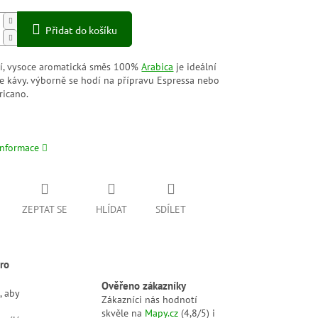
Přidat do košíku
ní, vysoce aromatická směs 100%
Arabica
je ideální
ce kávy. výborně se hodí na přípravu Espressa nebo
ricano.
informace
ZEPTAT SE
HLÍDAT
SDÍLET
ro
Ověřeno zákazníky
, aby
Zákazníci nás hodnotí
skvěle na
Mapy.cz
(4,8/5) i