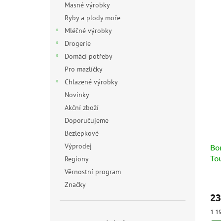
Masné výrobky
Ryby a plody moře
Mléčné výrobky
Drogerie
Domácí potřeby
Pro mazlíčky
Chlazené výrobky
Novinky
Akční zboží
Doporučujeme
Bezlepkové
Výprodej
Bon
To
Regiony
Věrnostní program
Prů
Značky
hod
23
pro
je
Měr
1 1
5,0
cen