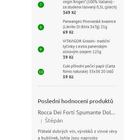
virgin "Angeli" (100% Italiano) -
za studena lisovaný 0,5L (plech)
349 Kč
Paneangeli Pivovarské kvasnice
(Lievito Di Birra 3x7g) 21g
69 Kč
VITAVIGOR Grissini - tradiční
tyčinky s extra panenským
olivovým olejem 125g
39 Kč
Cuki přírodní pečicí papír (Carta
forno naturale) 33x38 20 listů
59 Kč
Poslední hodnocení produktů
Rocca Dei Forti Spumante Dolce 11,5% 0,75l
Štěpán
|
Hodnocení produktu je 5 z 5 hvězdiček.
Přátelé dobrých vín, výrobků z vinné révy
a bublinek, tohle jsou naprosto