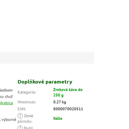
Doplňkové parametry
Zrnková káva do
ýsledkem
Kategorie
:
250 g
ou chuť
Hmotnost
:
0.27 kg
Arabica
EAN
:
8000070020511
?
Země
Itálie
. výborně
původu
:
?
Podíl