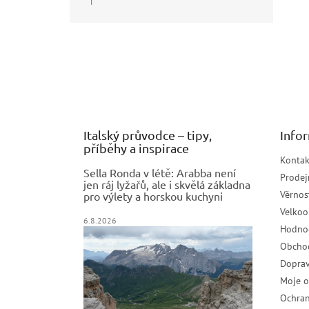
|
Hodnocení produktu je 5 z 5 hvězdiček.
Z
á
p
a
t
í
Italský průvodce – tipy,
Info
příběhy a inspirace
Kontak
Sella Ronda v létě: Arabba není
Prodej
jen ráj lyžařů, ale i skvělá základna
Věrnos
pro výlety a horskou kuchyni
Velko
6.8.2026
Hodno
Obcho
Doprav
Moje 
Ochran