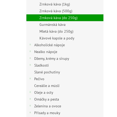
n
Zrnková káva (1kg)
e
Zrnková káva (500g)
l
Zrnková káva (do 250g)
Gurmánská káva
Mletá káva (do 250g)
Kávové kapsle a pody
Alkoholické nápoje
Nealko nápoje
Džemy, krémy a sirupy
Sladkosti
Slané pochutiny
Pečivo
Cereálie a müsli
Oleje a octy
Omáčky a pesta
Zelenina a ovoce
Přísady a mouky