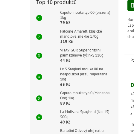
Top 10 produktů
z
5
Caputo mouka typ 00 (pizzeria)
hvě
1kg
Bon
79 Kč
Esp
ara
Falcone Amaretti klasické
mandlové, měkké 170g
chu
119 Kč
sla
VITAVIGOR Super grissini
parmazánové tyčinky 110g
P
44 Kč
Le 5 Stagioni mouka 00 na
neapolskou pizzu Napolitana
1kg
D
65 Kč
Caputo mouka typ 0 (Manitoba
ká
Oro) 1kg
m
89 Kč
k
La Molisana Spaghetti (No. 15)
z
500g
49 Kč
I
Bartolini Olivový olej extra
s