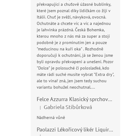
překvapující a chuťově úžasné bublinky,
které jsem poznal díky lidičkám co žijí v
Itálii. Chuť je svěží, návyková, ovocná.
Ochutnáte a chcete víc a víc a najednou
je lahvinka prázdná. Česká Bohemka,
kterou mnoho z nás má za super a stojí
podobně je z prominutím jen a pouze
"meducínou na kuří oka" . Rozhodně
doporučuji k ochutnání, já se ženou jsme
byli opravdu překvapeni a unešeni. Pozor
"Dolce" je polosuché či polosladké, kdo
máte rádi suché musíte vybrat "Extra dry",
ale to vinař zná, jen jsem tedy suchou
variantu bohužel neochutnal....
Felce Azzurra Klasický sprchový gel - doccia gel 400ml
Gabriela Stibůrková
|
Hodnocení produktu je 5 z 5 hvězdiček.
Nádherná vůně
Paolazzi Lékořicový likér Liquirizia 24% 0,7L