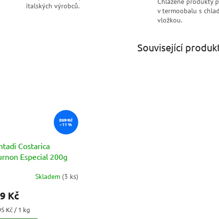
Chlazené produkty 
italských výrobců.
v termoobalu s chlad
vložkou.
Související produk
269 Kč
–11 %
tadi Costarica
urnon Especial 200g
Skladem
(
3 ks
)
měrné
nocení
9 Kč
duktu
ná
95 Kč / 1 kg
a: