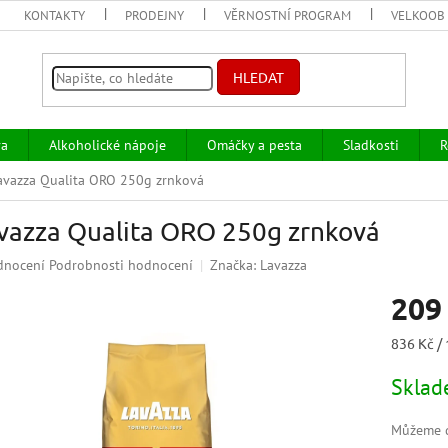
KONTAKTY
PRODEJNY
VĚRNOSTNÍ PROGRAM
VELKOOB
HLEDAT
va
Alkoholické nápoje
Omáčky a pesta
Sladkosti
R
avazza Qualita ORO 250g zrnková
vazza Qualita ORO 250g zrnková
ěrné
dnocení
Podrobnosti hodnocení
Značka:
Lavazza
ocení
209
uktu
Měrná
836 Kč / 
cena:
Skla
iček.
Můžeme d