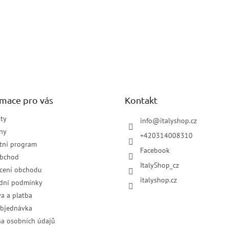
rmace pro vás
Kontakt
ty
info
@
italyshop.cz
ny
+420314008310
tní program
Facebook
obchod
ItalyShop_cz
cení obchodu
italyshop.cz
dní podmínky
a a platba
objednávka
a osobních údajů