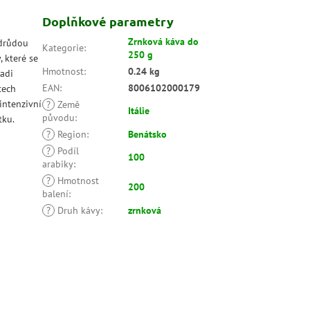
Doplňkové parametry
Zrnková káva do
odrůdou
Kategorie
:
250 g
 které se
Hmotnost
:
0.24 kg
adi
EAN
:
8006102000179
tech
 intenzivní
?
Země
Itálie
původu
:
tku.
?
Region
:
Benátsko
?
Podíl
100
arabiky
:
?
Hmotnost
200
balení
:
?
Druh kávy
:
zrnková