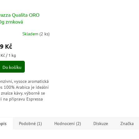
vazza Qualita ORO
0g zrnková
Skladem
(
2 ks
)
měrné
nocení
9 Kč
duktu
ná
 Kč / 1 kg
a:
Do košíku
zdiček.
enzivní, vysoce aromatická
s 100% Arabica je ideální
 znalce kávy. výborně se
í na přípravu Espressa
o Cafe Americano.
opis
Podobné (1)
Hodnocení (2)
Diskuze
Značka