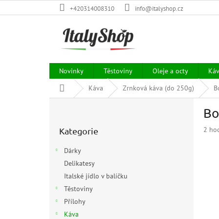
Přejít
+420314008310
info@italyshop.cz
na
obsah
Novinky
Těstoviny
Oleje a octy
Ká
Domů
Káva
Zrnková káva (do 250g)
B
P
Bo
o
Přeskočit
s
Prům
2 ho
Kategorie
kategorie
t
hodn
r
prod
Dárky
a
je
Delikatesy
n
5,0
z
Italské jídlo v balíčku
n
5
í
Těstoviny
hvězd
p
Přílohy
a
Káva