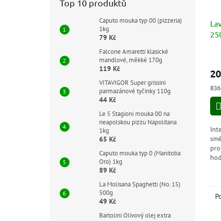
Top 10 produktů
Caputo mouka typ 00 (pizzeria)
La
1kg
25
79 Kč
Falcone Amaretti klasické
Prů
mandlové, měkké 170g
hod
119 Kč
20
pro
VITAVIGOR Super grissini
je
Měr
836
parmazánové tyčinky 110g
5,0
cen
44 Kč
z
5
Le 5 Stagioni mouka 00 na
hvě
neapolskou pizzu Napolitana
Int
1kg
smě
65 Kč
pro
Caputo mouka typ 0 (Manitoba
hod
Oro) 1kg
neb
89 Kč
La Molisana Spaghetti (No. 15)
500g
P
49 Kč
Bartolini Olivový olej extra