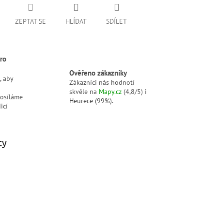
ZEPTAT SE
HLÍDAT
SDÍLET
ro
Ověřeno zákazníky
, aby
Zákazníci nás hodnotí
skvěle na
Mapy.cz
(4,8/5) i
posíláme
Heurece (99%).
icí
ty