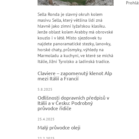
Prohlá
Sella Ronda je slavný okruh kolem
masivu Sella, který většina lidí zná
hlavně jako zimní lyžařskou klasiku.
Jenže oblast kolem Arabby má obrovské
kouzlo i v létě. Místo sjezdovek tu
najdete panoramatické stezky, lanovky,
horské chaty, průsmyky, výhledy na
Marmoladu a kuchyni, ve které se míchá
Itálie, Jižní Tyrolsko a ladinská tradice.
Claviere – zapomenutý klenot Alp
mezi Itálií a Francií
5.8.2025
Odlišnosti dopravních předpisů v
Itálii a v Česku: Podrobný
průvodce řidiče
25.4.2025
Malý průvodce oleji
22.2.2025