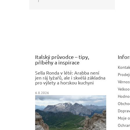
|
Hodnocení produktu je 5 z 5 hvězdiček.
Z
á
p
a
t
í
Italský průvodce – tipy,
Info
příběhy a inspirace
Kontak
Sella Ronda v létě: Arabba není
Prodej
jen ráj lyžařů, ale i skvělá základna
Věrnos
pro výlety a horskou kuchyni
Velko
6.8.2026
Hodno
Obcho
Doprav
Moje 
Ochran