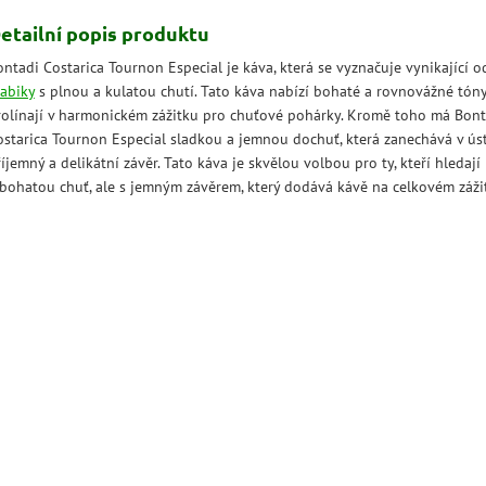
etailní popis produktu
ontadi Costarica Tournon Especial je káva, která se vyznačuje vynikající 
rabiky
s plnou a kulatou chutí. Tato káva nabízí bohaté a rovnovážné tóny,
rolínají v harmonickém zážitku pro chuťové pohárky. Kromě toho má Bont
ostarica Tournon Especial sladkou a jemnou dochuť, která zanechává v ús
íjemný a delikátní závěr. Tato káva je skvělou volbou pro ty, kteří hledají
 bohatou chuť, ale s jemným závěrem, který dodává kávě na celkovém záži