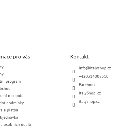
rmace pro vás
Kontakt
ty
info
@
italyshop.cz
ny
+420314008310
tní program
Facebook
obchod
ItalyShop_cz
cení obchodu
italyshop.cz
dní podmínky
a a platba
objednávka
a osobních údajů