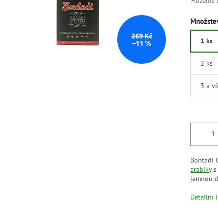
Můžeme d
Množstev
269 Kč
1 ks
–11 %
2 ks 
3 a v
Bontadi C
arabiky
s
jemnou d
Detailní 