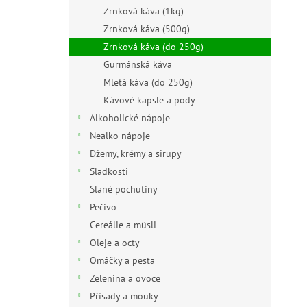
n
Zrnková káva (1kg)
e
Zrnková káva (500g)
l
Zrnková káva (do 250g)
Gurmánská káva
Mletá káva (do 250g)
Kávové kapsle a pody
Alkoholické nápoje
Nealko nápoje
Džemy, krémy a sirupy
Sladkosti
Slané pochutiny
Pečivo
Cereálie a müsli
Oleje a octy
Omáčky a pesta
Zelenina a ovoce
Přísady a mouky