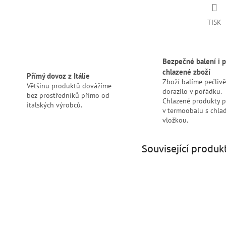
TISK
Bezpečné balení i p
chlazené zboží
Přímý dovoz z Itálie
Zboží balíme pečlivě
Většinu produktů dovážíme
dorazilo v pořádku.
bez prostředníků přímo od
Chlazené produkty 
italských výrobců.
v termoobalu s chlad
vložkou.
Související produk