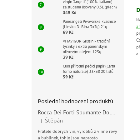
virgin "Angeli" (100% Italiano) -
za studena lisovaný 0,5L (plech)
D
349 Kč
B
Paneangeli Pivovarské kvasnice
a
(Lievito Di Birra 3x7g) 21g
69 Kč
p
C
VITAVIGOR Grissini - tradiční
tyčinky s extra panenským
př
olivovým olejem 125g
a
39 Kč
Cuki přírodní pečicí papír (Carta
forno naturale) 33x38 20 listů
59 Kč
Poslední hodnocení produktů
Rocca Dei Forti Spumante Dolce 11,5% 0,75l
Štěpán
|
Hodnocení produktu je 5 z 5 hvězdiček.
Přátelé dobrých vín, výrobků z vinné révy
a bublinek, tohle jsou naprosto