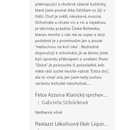
překvapující a chuťově úžasné bublinky,
které jsem poznal díky lidičkám co žijí v
Itálii. Chuť je svěží, návyková, ovocná.
Ochutnáte a chcete víc a víc a najednou
je lahvinka prázdná. Česká Bohemka,
kterou mnoho z nás má za super a stojí
podobně je z prominutím jen a pouze
"meducínou na kuří oka" . Rozhodně
doporučuji k ochutnání, já se ženou jsme
byli opravdu překvapeni a unešeni. Pozor
"Dolce" je polosuché či polosladké, kdo
máte rádi suché musíte vybrat "Extra dry",
ale to vinař zná, jen jsem tedy suchou
variantu bohužel neochutnal....
Felce Azzurra Klasický sprchový gel - doccia gel 400ml
Gabriela Stibůrková
|
Hodnocení produktu je 5 z 5 hvězdiček.
Nádherná vůně
Paolazzi Lékořicový likér Liquirizia 24% 0,7L