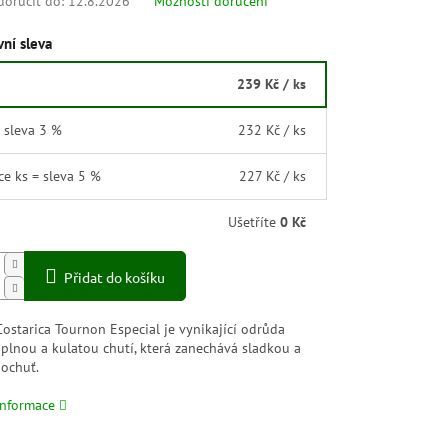
oručit do:
12.8.2026
Možnosti doručení
ní sleva
239 Kč
/ ks
= sleva 3 %
232 Kč
/ ks
íce ks = sleva 5 %
227 Kč
/ ks
Ušetříte
0 Kč
Přidat do košíku
ostarica Tournon Especial je vynikající odrůda
 plnou a kulatou chutí, která zanechává sladkou a
ochuť.
informace