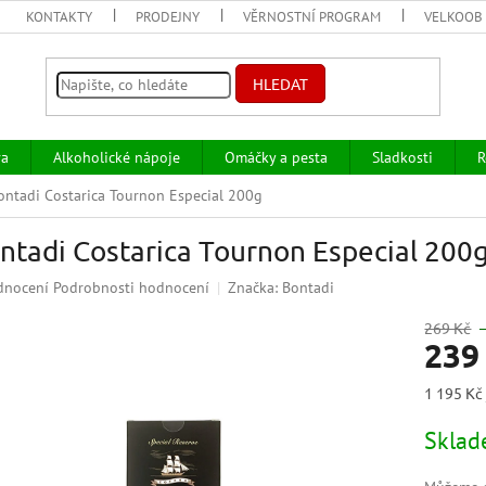
KONTAKTY
PRODEJNY
VĚRNOSTNÍ PROGRAM
VELKOOB
HLEDAT
va
Alkoholické nápoje
Omáčky a pesta
Sladkosti
R
ontadi Costarica Tournon Especial 200g
ntadi Costarica Tournon Especial 200
ěrné
dnocení
Podrobnosti hodnocení
Značka:
Bontadi
ocení
uktu
269 Kč
239
Měrná
1 195 Kč 
cena:
iček.
Skla