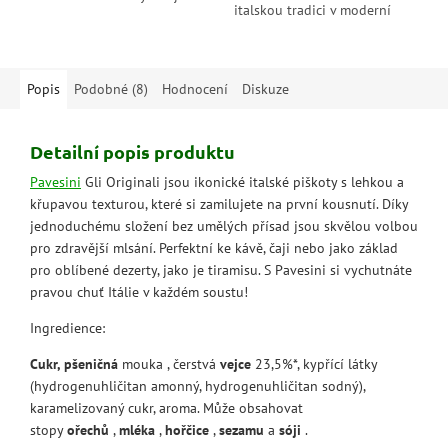
italskou tradici v moderní
textuře a vyvážené sladkosti
podobě. Ideální na cesty, ke
skvěle nasávají kávu i...
kávě nebo jako jemný dezert.
Popis
Podobné (8)
Hodnocení
Diskuze
Detailní popis produktu
Pavesini
Gli Originali jsou ikonické italské piškoty s lehkou a
křupavou texturou, které si zamilujete na první kousnutí. Díky
jednoduchému složení bez umělých přísad jsou skvělou volbou
pro zdravější mlsání. Perfektní ke kávě, čaji nebo jako základ
pro oblíbené dezerty, jako je tiramisu. S Pavesini si vychutnáte
pravou chuť Itálie v každém soustu!
Ingredience:
Cukr, pšeničná
mouka
, čerstvá
vejce
23,5%*, kypřící látky
(hydrogenuhličitan amonný, hydrogenuhličitan sodný),
karamelizovaný cukr, aroma. Může obsahovat
stopy
ořechů
,
mléka
,
hořčice
,
sezamu
a
sóji
.