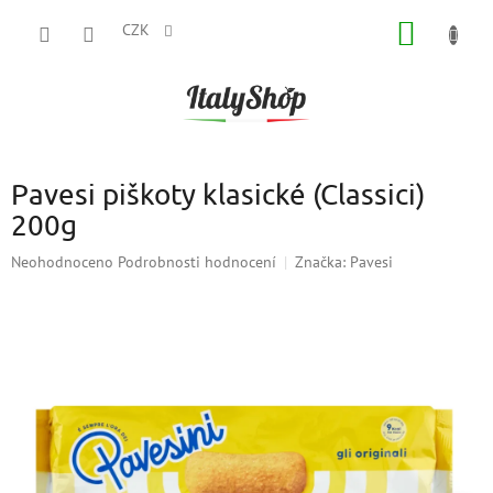
Přejít
NÁKUP
na
CZK
obsah
KOŠÍK
Pavesi piškoty klasické (Classici)
200g
Průměrné
Neohodnoceno
Podrobnosti hodnocení
Značka:
Pavesi
hodnocení
produktu
je
0,0
z
5
hvězdiček.