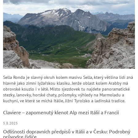
Sella Ronda je slavný okruh kolem masivu Sella, který většina lidí zná
hlavně jako zimní lyžařskou klasiku. Jenže oblast kolem Arabby má
obrovské kouzlo i v létě. Místo sjezdovek tu najdete panoramatické
stezky, lanovky, horské chaty, průsmyky, výhledy na Marmoladu a
kuchyni, ve které se míchá Itálie, Jižní Tyrolsko a ladinská tradice.
Claviere – zapomenutý klenot Alp mezi Itálií a Francií
5.8.2025
Odlišnosti dopravních předpisů v Itálii a v Česku: Podrobný
průvodce řidiče