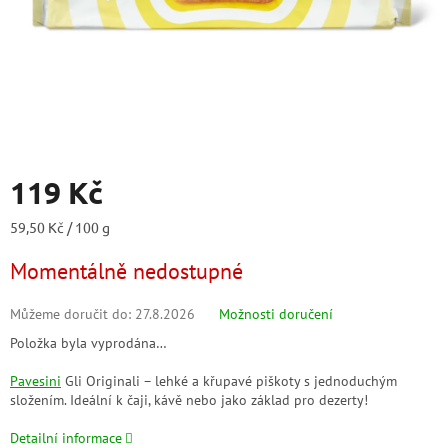
119 Kč
Měrná
59,50 Kč / 100 g
cena:
Momentálně nedostupné
Můžeme doručit do:
27.8.2026
Možnosti doručení
Položka byla vyprodána…
Pavesini
Gli Originali – lehké a křupavé piškoty s jednoduchým
složením. Ideální k čaji, kávě nebo jako základ pro dezerty!
Detailní informace