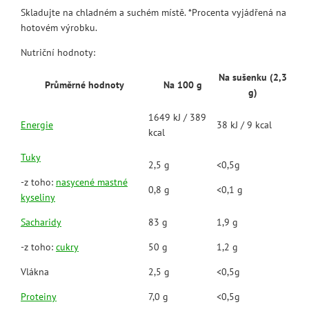
Skladujte na chladném a suchém místě. *Procenta vyjádřená na
hotovém výrobku.
Nutriční hodnoty:
Na sušenku (2,3
Průměrné hodnoty
Na 100 g
g)
1649 kJ / 389
Energie
38 kJ / 9 kcal
kcal
Tuky
2,5 g
<0,5g
-z toho:
nasycené mastné
0,8 g
<0,1 g
kyseliny
Sacharidy
83 g
1,9 g
-z toho:
cukry
50 g
1,2 g
Vlákna
2,5 g
<0,5g
Proteiny
7,0 g
<0,5g