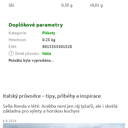
Sůl
0,30 g
<0,01 g
Doplňkové parametry
Kategorie
:
Piškoty
Hmotnost
:
0.25 kg
EAN
:
8013355501520
?
Země původu
:
Itálie
Položka byla vyprodána…
Z
á
p
a
Italský průvodce – tipy, příběhy a inspirace
t
Sella Ronda v létě: Arabba není jen ráj lyžařů, ale i skvělá
í
základna pro výlety a horskou kuchyni
6.8.2026