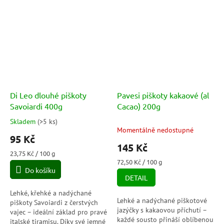
Di Leo dlouhé piškoty
Pavesi piškoty kakaové (al
Savoiardi 400g
Cacao) 200g
Skladem
(
>5 ks
)
Průměrné
Momentálně nedostupné
hodnocení
95 Kč
produktu
145 Kč
je
Měrná
23,75 Kč / 100 g
5,0
cena:
Měrná
72,50 Kč / 100 g
Do košíku
cena:
z
DETAIL
5
hvězdiček.
Lehké, křehké a nadýchané
Lehké a nadýchané piškotové
piškoty Savoiardi z čerstvých
jazýčky s kakaovou příchutí –
vajec – ideální základ pro pravé
každé sousto přináší oblíbenou
italské tiramisu. Díky své jemné