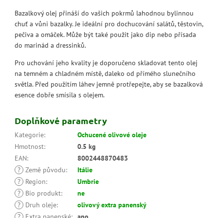
Bazalkový olej přináší do vašich pokrmů lahodnou bylinnou
chuť a vůni bazalky. Je ideální pro dochucování salátů, těstovin,
pečiva a omáček. Může být také použit jako dip nebo přísada
do marinád a dressinků.
Pro uchování jeho kvality je doporučeno skladovat tento olej
na temném a chladném místě, daleko od přímého slunečního
světla. Před použitím láhev jemně protřepejte, aby se bazalková
esence dobře smísila s olejem.
Doplňkové parametry
Kategorie
:
Ochucené olivové oleje
Hmotnost
:
0.5 kg
EAN
:
8002448870483
?
Země původu
:
Itálie
?
Region
:
Umbrie
?
Bio produkt
:
ne
?
Druh oleje
:
olivový extra panenský
?
Extra panenské
:
ano