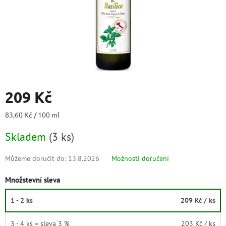
209 Kč
Měrná
83,60 Kč / 100 ml
cena:
Skladem
(
3 ks
)
Můžeme doručit do:
13.8.2026
Možnosti doručení
Množstevní sleva
1 - 2 ks
209 Kč
/ ks
3 - 4 ks = sleva 3 %
203 Kč
/ ks