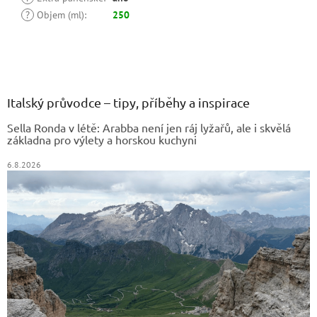
?
Objem (ml)
:
250
Z
á
p
a
Italský průvodce – tipy, příběhy a inspirace
t
Sella Ronda v létě: Arabba není jen ráj lyžařů, ale i skvělá
í
základna pro výlety a horskou kuchyni
6.8.2026