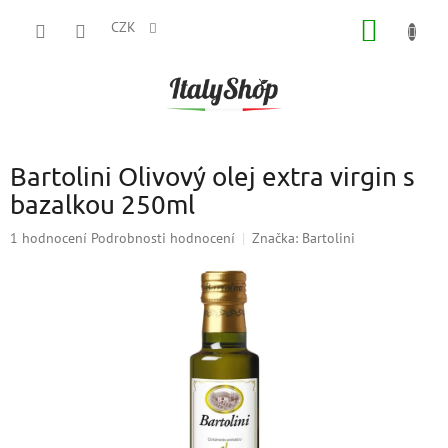
Přejít
NÁKUP
na
CZK
obsah
KOŠÍK
Bartolini Olivový olej extra virgin s
bazalkou 250ml
Průměrné
1 hodnocení
Podrobnosti hodnocení
Značka:
Bartolini
hodnocení
produktu
je
5,0
z
5
hvězdiček.