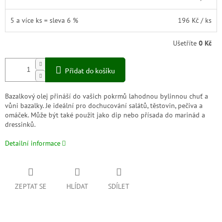
5 a více ks = sleva 6 %
196 Kč
/ ks
Ušetříte
0 Kč
Přidat do košíku
Bazalkový olej přináší do vašich pokrmů lahodnou bylinnou chuť a
vůni bazalky. Je ideální pro dochucování salátů, těstovin, pečiva a
omáček. Může být také použit jako dip nebo přísada do marinád a
dressinků.
Detailní informace
ZEPTAT SE
HLÍDAT
SDÍLET