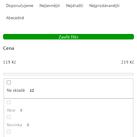
a
Doporučujeme
Nejlevnější
Nejdražší
Nejprodávanější
z
e
Abecedně
n
í
Zavřít filtr
p
r
Cena
o
d
119
Kč
219
Kč
u
k
t
ů
Na skladě
12
Akce
0
Novinka
0