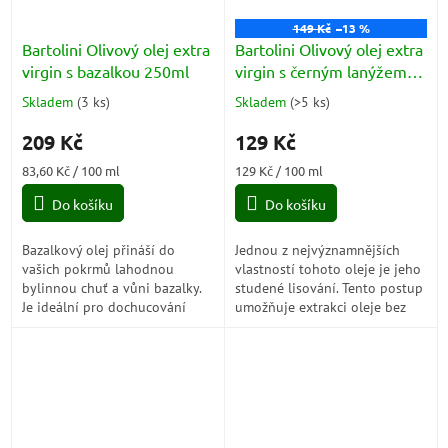
149 Kč
–13 %
Bartolini Olivový olej extra
Bartolini Olivový olej extra
virgin s bazalkou 250ml
virgin s černým lanýžem
100ml
Skladem
(
3 ks
)
Skladem
(
>5 ks
)
Průměrné
Průměrné
hodnocení
hodnocení
209 Kč
129 Kč
produktu
produktu
je
je
Měrná
Měrná
83,60 Kč / 100 ml
129 Kč / 100 ml
5,0
5,0
cena:
cena:
z
z
Do košíku
Do košíku
5
5
hvězdiček.
hvězdiček.
Bazalkový olej přináší do
Jednou z nejvýznamnějších
vašich pokrmů lahodnou
vlastností tohoto oleje je jeho
bylinnou chuť a vůni bazalky.
studené lisování. Tento postup
Je ideální pro dochucování
umožňuje extrakci oleje bez
salátů, těstovin, pečiva a
použití tepla, což je klíčové pro
omáček. Může být také použit
uchování jemnosti a...
jako dip nebo...