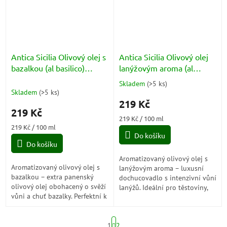
Antica Sicilia Olivový olej s
Antica Sicilia Olivový olej
bazalkou (al basilico)
lanýžovým aroma (al
100ml
tartufo) 100ml
Skladem
(
>5 ks
)
Průměrné
Skladem
(
>5 ks
)
hodnocení
219 Kč
produktu
219 Kč
je
Měrná
219 Kč / 100 ml
5,0
Měrná
cena:
219 Kč / 100 ml
z
cena:
Do košíku
5
Do košíku
hvězdiček.
Aromatizovaný olivový olej s
Aromatizovaný olivový olej s
lanýžovým aroma – luxusní
bazalkou – extra panenský
dochucovadlo s intenzivní vůní
olivový olej obohacený o svěží
lanýžů. Ideální pro těstoviny,
vůni a chuť bazalky. Perfektní k
rizoto, carpaccio nebo
těstovinám, salátům,
grilované maso.
mozzarelle nebo grilované
S
zelenině.
1
2