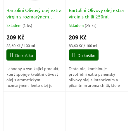
Bartolini Olivový olej extra
Bartolini Olivový olej extra
virgin s rozmarýnem
virgin s chilli 250ml
250ml
Skladem
(
1 ks
)
Skladem
(
>5 ks
)
Průměrné
Průměrné
hodnocení
hodnocení
209 Kč
209 Kč
produktu
produktu
je
je
Měrná
Měrná
83,60 Kč / 100 ml
83,60 Kč / 100 ml
5,0
5,0
cena:
cena:
z
z
Do košíku
Do košíku
5
5
hvězdiček.
hvězdiček.
Lahodný a vynikající produkt,
Tento olej kombinuje
který spojuje kvalitní olivový
prvotřídní extra panenský
olej s aromatickým
olivový olej s intenzivním a
rozmarýnem. Tento olej je
pikantním aroma chilli, které
vyroben z prvotřídních oliv,
dodává jídlu výraznou
které jsou sklízeny v nejlepších
chuťovou explozi.
oblastech...