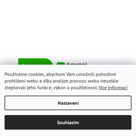
Používáme cookies, abychom Vám umožnili pohodlné
prohlížení webu a díky analýze provozu webu neustále
zlepšovali jeho funkce, výkon a použitelnost.
Více informací
Vytvořil Shoptet
Nastavení
Copyright 2026
ItalyShop.cz
. Všechna práva vyhrazena.
Upravit
Souhlasím
nastavení cookies