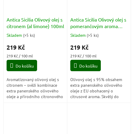
Antica Sicilia Olivový olej s
Antica Sicilia Olivový olej s
citronem (al limone) 100ml
pomerančovým aroma
(all'arancia) 100ml
Skladem
(
>5 ks
)
Skladem
(
>5 ks
)
Průměrné
Průměrné
hodnocení
hodnocení
219 Kč
219 Kč
produktu
produktu
je
je
Měrná
Měrná
219 Kč / 100 ml
219 Kč / 100 ml
5,0
5,0
cena:
cena:
z
z
Do košíku
Do košíku
5
5
hvězdiček.
hvězdiček.
Aromatizovaný olivový olej s
Olivový olej s 95% obsahem
citronem – svěží kombinace
extra panenského olivového
extra panenského olivového
oleje z EU obohacený o
oleje a přírodního citronového
citrusové aroma. Skvělý do
aroma. Ideální pro ryby, saláty,
předkrmů, hlavních jídel i
marinády i lehká
dezertů.
středomořská...