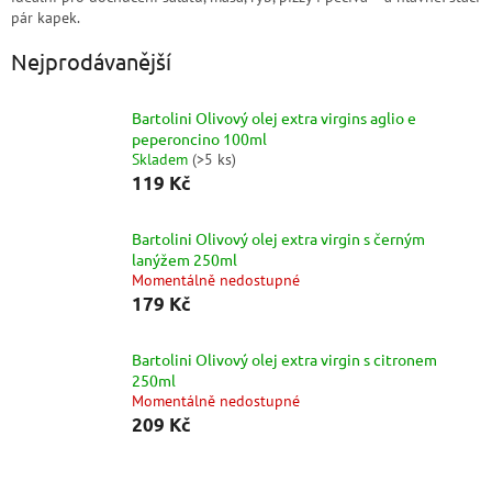
pár kapek.
Nejprodávanější
Bartolini Olivový olej extra virgins aglio e
peperoncino 100ml
Skladem
(
>5 ks
)
119 Kč
Bartolini Olivový olej extra virgin s černým
lanýžem 250ml
Momentálně nedostupné
179 Kč
Bartolini Olivový olej extra virgin s citronem
250ml
Momentálně nedostupné
209 Kč
Ř