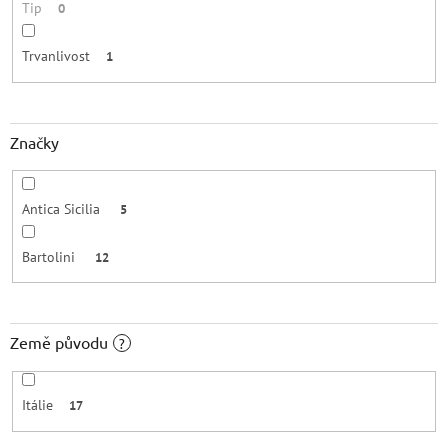
Tip
0
Trvanlivost
1
Značky
Antica Sicilia
5
Bartolini
12
Země původu
?
Itálie
17