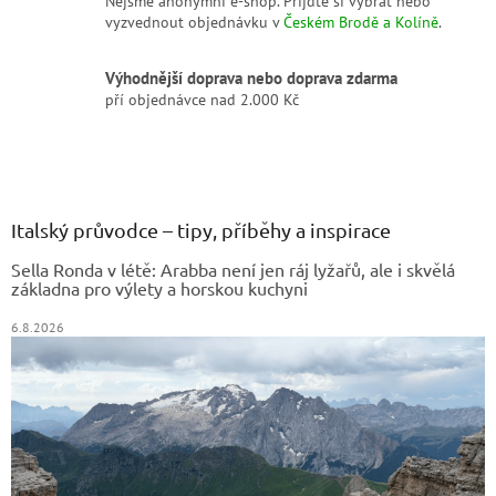
Nejsme anonymní e-shop. Přijďte si vybrat nebo
vyzvednout objednávku v
Českém Brodě a Kolíně
.
Výhodnější doprava nebo doprava zdarma
pří objednávce nad 2.000 Kč
Z
á
p
a
Italský průvodce – tipy, příběhy a inspirace
t
Sella Ronda v létě: Arabba není jen ráj lyžařů, ale i skvělá
í
základna pro výlety a horskou kuchyni
6.8.2026