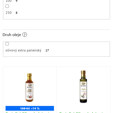
100
9
250
8
Druh oleje
?
olivový extra panenský
17
V
ý
p
i
s
p
r
o
139 Kč
–14 %