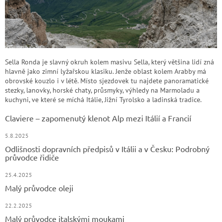
Sella Ronda je slavný okruh kolem masivu Sella, který většina lidí zná
hlavně jako zimní lyžařskou klasiku. Jenže oblast kolem Arabby má
obrovské kouzlo i v létě. Místo sjezdovek tu najdete panoramatické
stezky, lanovky, horské chaty, průsmyky, výhledy na Marmoladu a
kuchyni, ve které se míchá Itálie, Jižní Tyrolsko a ladinská tradice.
Claviere – zapomenutý klenot Alp mezi Itálií a Francií
5.8.2025
Odlišnosti dopravních předpisů v Itálii a v Česku: Podrobný
průvodce řidiče
25.4.2025
Malý průvodce oleji
22.2.2025
Malý průvodce italskými moukami