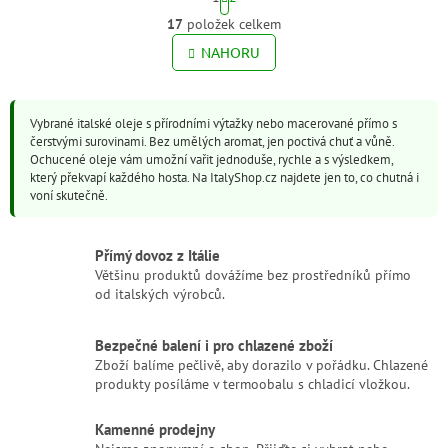
t
r
17
položek celkem
O
á
v
NAHORU
n
l
k
o
á
v
d
á
Vybrané italské oleje s přírodními výtažky nebo macerované přímo s
a
n
čerstvými surovinami. Bez umělých aromat, jen poctivá chuť a vůně.
c
í
Ochucené oleje vám umožní vařit jednoduše, rychle a s výsledkem,
í
který překvapí každého hosta. Na ItalyShop.cz najdete jen to, co chutná i
p
voní skutečně.
r
v
k
Přímý dovoz z Itálie
y
Většinu produktů dovážíme bez prostředníků přímo
v
od italských výrobců.
ý
p
i
Bezpečné balení i pro chlazené zboží
s
Zboží balíme pečlivě, aby dorazilo v pořádku. Chlazené
u
produkty posíláme v termoobalu s chladicí vložkou.
Kamenné prodejny