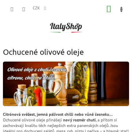
Přejít
NÁKUP
na
CZK
obsah
KOŠÍK
Ochucené olivové oleje
Citrónová svěžest, jemná pálivost chilli nebo vůně česneku…
Ochucené olivové oleje přinášejí
nový rozměr chuti
, a přitom si
zachovávají kvalitu těch nejlepších extra panenských olejů. Jsou
ideální pro dochucení salátů, masa, ryb, pizzy i pečiva – a hlavně: stačí