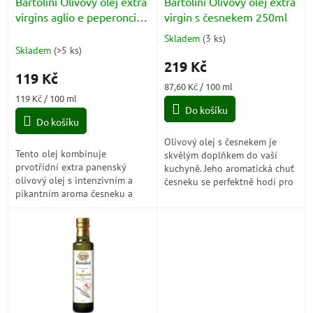
d
Bartolini Olivový olej extra
Bartolini Olivový olej extra
u
virgins aglio e peperoncino
virgin s česnekem 250ml
k
100ml
Skladem
(
3 ks
)
Průměrné
t
Skladem
(
>5 ks
)
hodnocení
ů
219 Kč
produktu
119 Kč
je
Měrná
87,60 Kč / 100 ml
5,0
Měrná
cena:
119 Kč / 100 ml
z
cena:
Do košíku
5
Do košíku
hvězdiček.
Olivový olej s česnekem je
Tento olej kombinuje
skvělým doplňkem do vaší
prvotřídní extra panenský
kuchyně. Jeho aromatická chuť
olivový olej s intenzivním a
česneku se perfektně hodí pro
pikantním aroma česneku a
dochucení salátů, marinád,
chilli, které dodává jídlu
omáček a pokrmů, které
výraznou chuťovou explozi.
potřebují...